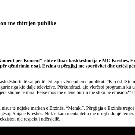
ason me thirrjen publike
oment për Koment” ishte e ftuar bashkëshortja e MC Kreshës, Erzi
 për qëndrimin e saj. Erzina u përgjigj me sportivitet dhe qetësi p
 të bashkëshortit të saj për të tërhequr vëmendjen e publikut. “Kjo ësh
gurie nga kjo dalje televizive. Përkundrazi, ajo vlerësoi programin ku 
jëra shumë të mira. Përse mos me e lënë burrin me shku në emision?” tha
ka nisur të ndjekë markën e Erzinës, “Meraki”. Përgjigja e Erzinës treg
jësoj. Shija e Kreshës. Nuk e kam mentalitetin me urrejt ndonjë femër. 
 ekziston një respekt i ndërsjellë.