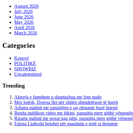
August 2026
July 2026
June 2026
May 2026
April 2026
March 2026
Categories
Kosovë
POLITIKË
SHOWBIZ
Uncategorized
Trending
Aktorja e famshme u shantazhua me foto nudo
Mes lotësh, Doresa flet për sfidën shëndetësore të burrit
Arbana mahnit me paraqitjen e saj elegante buzë liqenit
Benita publikon video me bikini, paraqitja merr gjithë vëmendj
Rizarta mahnit me pozat nga jahti, paraqitja merr gjithë vëmend
Edona Llalloshi betohet për mandatin e tretë si deputete