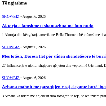
Të ngjashme
SHOWBIZ
•
August 6, 2026
Aktorja e famshme u shantazhua me foto nudo
1 Aktorja dhe këngëtarja amerikane Bella Thorne u bë e famshme si a
SHOWBIZ
•
August 6, 2026
Mes lotësh, Doresa flet për sfidën shëndetësore të burr
27 Influencerja e njohur shqiptare që jeton dhe vepron në Gjermani, 
SHOWBIZ
•
August 6, 2026
Arbana mahnit me paraqitjen e saj elegante buzë liqe
3 Arbana ka ndarë me ndjekësit disa fotografi të reja, të realizuara pra