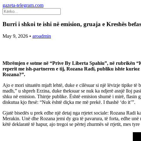
gazeta-telegram.com
Burri i shkoi te ishi në emision, gruaja e Kreshës bef
May 9, 2026
•
aroadmin
Mbrëmjen e sotme në “Prive By Liberta Spahiu”, në rubrikën “K
reperit me ish-partneren e tij, Rozana Radi, publiku ishte kurioz
Rozana?”.
Ajo e mori situatën mjaft lehtë, duke e cilësuar si një lëvizje tipike
madh,” u shpreh Erzina, duke theksuar se nuk ka ndjerë asnjë lloj pasi
shku në emision. Thirrje publike. Është emision shumë i mirë, flasin g
diskutua kjo ftesë: “Nuk është diçka me më prekë. I thashë ‘do it’”.
Gjatë bisedës u prek edhe një detaj nga rrjetet sociale: Rozana Radi 
Merakin. Unë dhe Rozana jemi dy gra të pavarura, të forta, edhe unë n
këtë deklaratë të hapur, ajo tregoi se përtej zhurmës së rrjetit, mes tyre