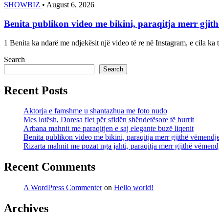
SHOWBIZ
•
August 6, 2026
Benita publikon video me bikini, paraqitja merr gjit
1 Benita ka ndarë me ndjekësit një video të re në Instagram, e cila 
Search
Search
Recent Posts
Aktorja e famshme u shantazhua me foto nudo
Mes lotësh, Doresa flet për sfidën shëndetësore të burrit
Arbana mahnit me paraqitjen e saj elegante buzë liqenit
Benita publikon video me bikini, paraqitja merr gjithë vëmendj
Rizarta mahnit me pozat nga jahti, paraqitja merr gjithë vëmend
Recent Comments
A WordPress Commenter
on
Hello world!
Archives