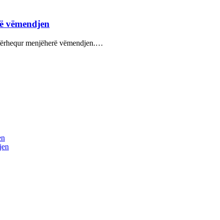
hë vëmendjen
ka tërhequr menjëherë vëmendjen.…
en
jen