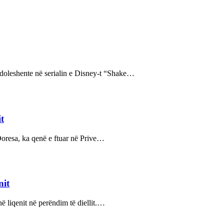
doleshente në serialin e Disney-t “Shake…
it
Doresa, ka qenë e ftuar në Prive…
nit
në liqenit në perëndim të diellit.…