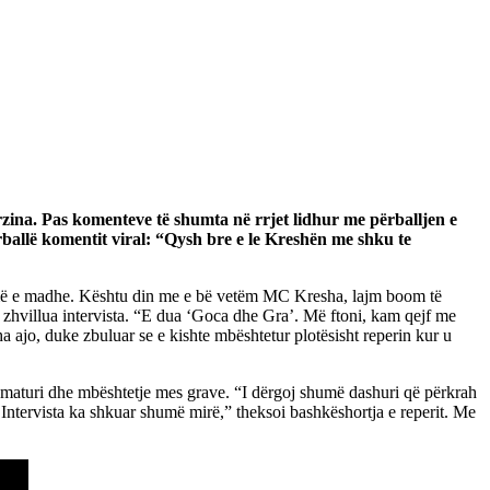
na. Pas komenteve të shumta në rrjet lidhur me përballjen e
ërballë komentit viral: “Qysh bre e le Kreshën me shku te
të temë e madhe. Kështu din me e bë vetëm MC Kresha, lajm boom të
u zhvillua intervista. “E dua ‘Goca dhe Gra’. Më ftoni, kam qejf me
 ajo, duke zbuluar se e kishte mbështetur plotësisht reperin kur u
oi maturi dhe mbështetje mes grave. “I dërgoj shumë dashuri që përkrah
Intervista ka shkuar shumë mirë,” theksoi bashkëshortja e reperit. Me