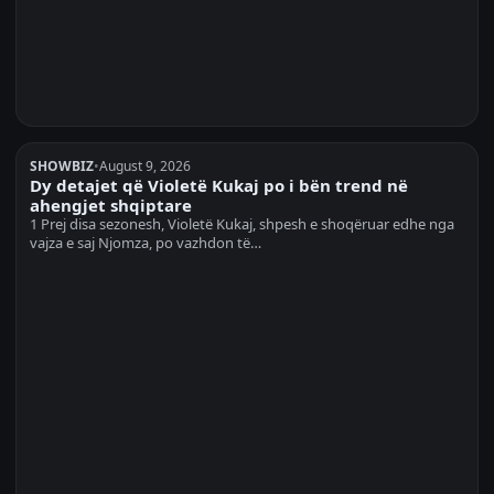
SHOWBIZ
•
August 9, 2026
Dy detajet që Violetë Kukaj po i bën trend në
ahengjet shqiptare
1 Prej disa sezonesh, Violetë Kukaj, shpesh e shoqëruar edhe nga
vajza e saj Njomza, po vazhdon të…