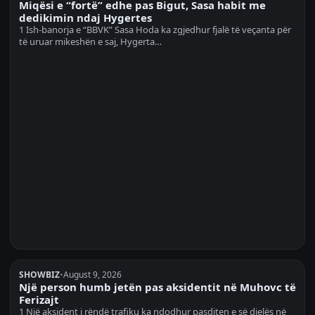
Miqësi e “fortë” edhe pas Bigut, Sasa habit me
dedikimin ndaj Hygertes
1 Ish-banorja e “BBVK” Sasa Hoda ka zgjedhur fjalë të veçanta për
të uruar mikeshën e saj, Hygerta…
SHOWBIZ
•
August 9, 2026
Një person humb jetën pas aksidentit në Muhovc të
Ferizajt
1 Një aksident i rëndë trafiku ka ndodhur pasditen e së dielës në