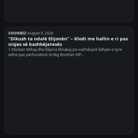
SHOWBIZ
•
August 9, 2026
“Dikush ta ndalë Elijonën” – Klodi me hallin e ri pas
nisjes së bashkëjetesës
1 Klodian Mihaj dhe Elijona Binakaj po vazhdojnë lidhjen e tyre
edhe pas përfundimit të Big Brother VIP…