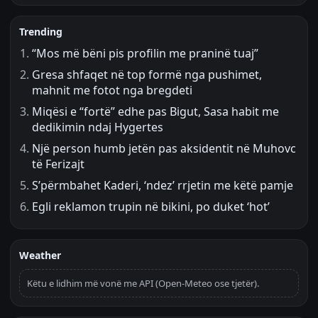
Trending
“Mos më bëni pis profilin me praninë tuaj”
Gresa shfaqet në top formë nga pushimet,
mahnit me fotot nga bregdeti
Miqësi e “fortë” edhe pas Bigut, Sasa habit me
dedikimin ndaj Hygertes
Një person humb jetën pas aksidentit në Muhovc
të Ferizajt
S’përmbahet Kaderi, ‘ndez’ rrjetin me këtë pamje
Egli reklamon trupin në bikini, po duket ‘hot’
Weather
Këtu e lidhim më vonë me API (Open-Meteo ose tjetër).