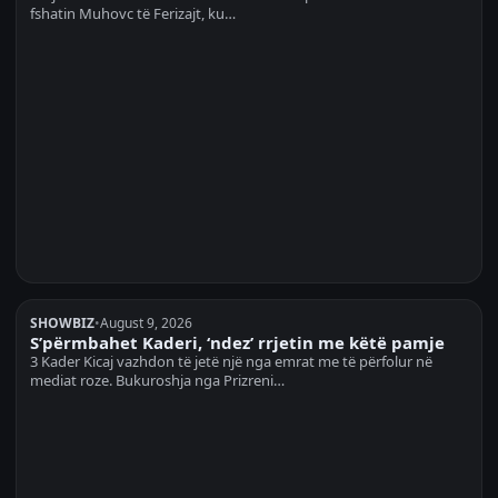
fshatin Muhovc të Ferizajt, ku…
SHOWBIZ
•
August 9, 2026
S’përmbahet Kaderi, ‘ndez’ rrjetin me këtë pamje
3 Kader Kicaj vazhdon të jetë një nga emrat me të përfolur në
mediat roze. Bukuroshja nga Prizreni…