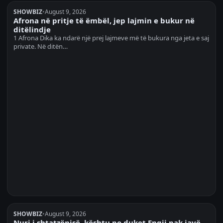
SHOWBIZ
•
August 9, 2026
Afrona në pritje të ëmbël, jep lajmin e bukur në
ditëlindje
1 Afrona Dika ka ndarë një prej lajmeve më të bukura nga jeta e saj
private. Në ditën…
SHOWBIZ
•
August 9, 2026
Nuri i shtatzënisë, kështu po duket Engji pak javë