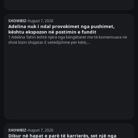
SHOWBIZ
•
August 7, 2026
Adelina nuk i ndal provokimet nga pushimet,
kështu ekspozon në postimin e fundit
1 Adelina Tahiri është njëra nga këngëtaret me të komentuara në
shoë bizin shqiptar. E vetëdijshme për këtë,…
SHOWBIZ
•
August 7, 2026
Dikur në hapat e parë të karrierës, sot një nga