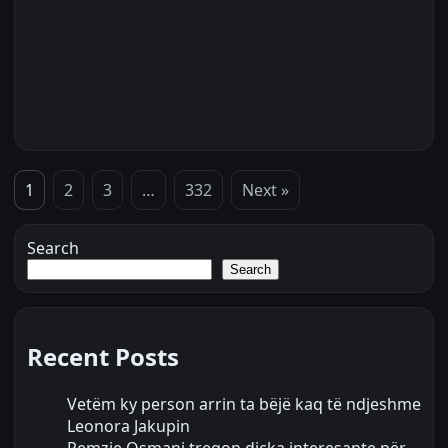
1
2
3
…
332
Next »
Search
Search
Recent Posts
Vetëm ky person arrin ta bëjë kaq të ndjeshme
Leonora Jakupin
Remzie Osmani tregon diçka interesante për