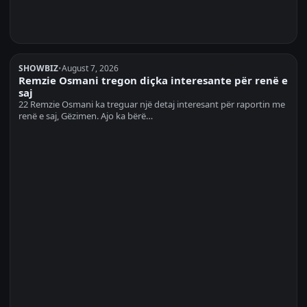
SHOWBIZ
•
August 7, 2026
Remzie Osmani tregon diçka interesante për renë e
saj
22 Remzie Osmani ka treguar një detaj interesant për raportin me
renë e saj, Gëzimen. Ajo ka bërë…