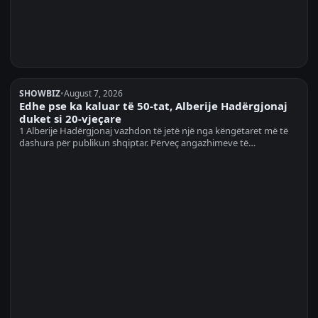
SHOWBIZ
•
August 7, 2026
Edhe pse ka kaluar të 50-tat, Alberije Hadërgjonaj
duket si 20-vjeçare
1 Alberije Hadërgjonaj vazhdon të jetë një nga këngëtaret më të
dashura për publikun shqiptar. Përveç angazhimeve të…