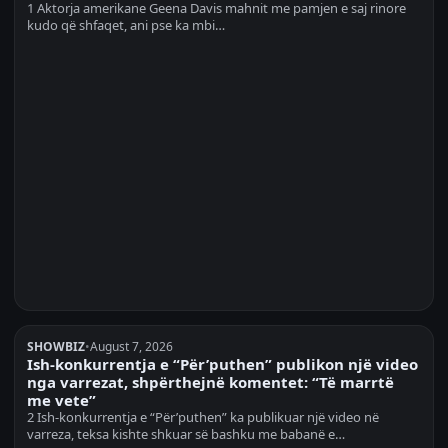
1 Aktorja amerikane Geena Davis mahnit me pamjen e saj rinore
kudo që shfaqet, ani pse ka mbi…
SHOWBIZ
•
August 7, 2026
Ish-konkurrentja e “Për’puthen” publikon një video
nga varrezat, shpërthejnë komentet: “Të marrtë
me vete”
2 Ish-konkurrentja e “Për’puthen” ka publikuar një video në
varreza, teksa kishte shkuar së bashku me babanë e…