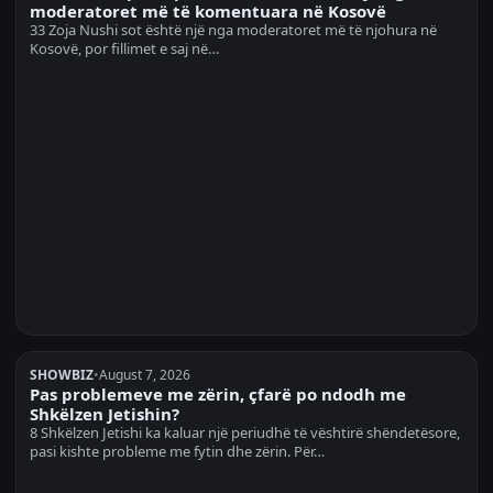
moderatoret më të komentuara në Kosovë
33 Zoja Nushi sot është një nga moderatoret më të njohura në
Kosovë, por fillimet e saj në…
SHOWBIZ
•
August 7, 2026
Pas problemeve me zërin, çfarë po ndodh me
Shkëlzen Jetishin?
8 Shkëlzen Jetishi ka kaluar një periudhë të vështirë shëndetësore,
pasi kishte probleme me fytin dhe zërin. Për…