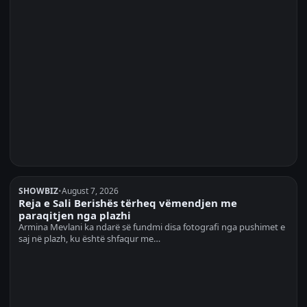
SHOWBIZ
•
August 7, 2026
Reja e Sali Berishës tërheq vëmendjen me
paraqitjen nga plazhi
Armina Mevlani ka ndarë së fundmi disa fotografi nga pushimet e
saj në plazh, ku është shfaqur me…