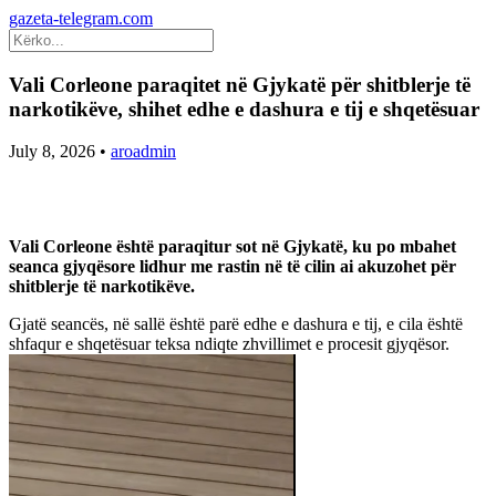
gazeta-telegram.com
Vali Corleone paraqitet në Gjykatë për shitblerje të
narkotikëve, shihet edhe e dashura e tij e shqetësuar
July 8, 2026
•
aroadmin
Vali Corleone është paraqitur sot në Gjykatë, ku po mbahet
seanca gjyqësore lidhur me rastin në të cilin ai akuzohet për
shitblerje të narkotikëve.
Gjatë seancës, në sallë është parë edhe e dashura e tij, e cila është
shfaqur e shqetësuar teksa ndiqte zhvillimet e procesit gjyqësor.