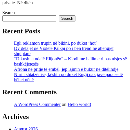
private. Në ditën…
Search
Search
Recent Posts
Egli reklamon trupin në bikini, po duket ‘hot’
Dy detajet që Violetë Kukaj po i bën trend në ahengjet
shqiptare
“Dikush ta ndalë Elijonën” – Klodi me hallin e ri pas nisjes së
bashkëjetesës
Afrona në pritje të ëmbël, jep lajmin e bukur në ditëlindje
Nuri i shtatzënisë, kështu po duket Engji pak javë para se të
bëhet nënë
Recent Comments
A WordPress Commenter
on
Hello world!
Archives
August 2026