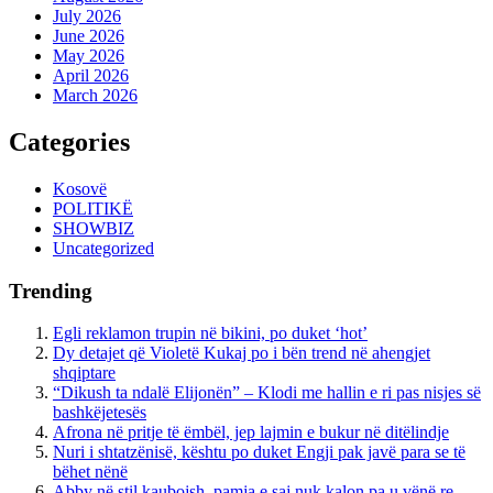
July 2026
June 2026
May 2026
April 2026
March 2026
Categories
Kosovë
POLITIKË
SHOWBIZ
Uncategorized
Trending
Egli reklamon trupin në bikini, po duket ‘hot’
Dy detajet që Violetë Kukaj po i bën trend në ahengjet
shqiptare
“Dikush ta ndalë Elijonën” – Klodi me hallin e ri pas nisjes së
bashkëjetesës
Afrona në pritje të ëmbël, jep lajmin e bukur në ditëlindje
Nuri i shtatzënisë, kështu po duket Engji pak javë para se të
bëhet nënë
Abby në stil kaubojsh, pamja e saj nuk kalon pa u vënë re