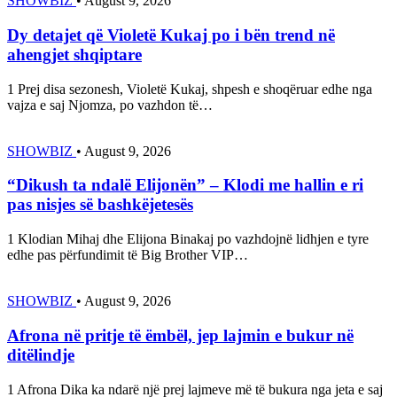
SHOWBIZ
•
August 9, 2026
Dy detajet që Violetë Kukaj po i bën trend në
ahengjet shqiptare
1 Prej disa sezonesh, Violetë Kukaj, shpesh e shoqëruar edhe nga
vajza e saj Njomza, po vazhdon të…
SHOWBIZ
•
August 9, 2026
“Dikush ta ndalë Elijonën” – Klodi me hallin e ri
pas nisjes së bashkëjetesës
1 Klodian Mihaj dhe Elijona Binakaj po vazhdojnë lidhjen e tyre
edhe pas përfundimit të Big Brother VIP…
SHOWBIZ
•
August 9, 2026
Afrona në pritje të ëmbël, jep lajmin e bukur në
ditëlindje
1 Afrona Dika ka ndarë një prej lajmeve më të bukura nga jeta e saj