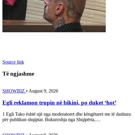
Source link
Të ngjashme
SHOWBIZ
•
August 9, 2026
Egli reklamon trupin në bikini, po duket ‘hot’
1 Egli Tako është një nga moderatoret dhe këngëtaret me të dashura
për publikun shqiptar. Bukuroshja nga Shqipëria,…