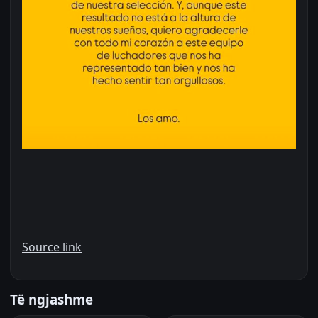
Source link
Të ngjashme