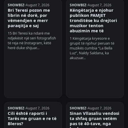
SHOWBIZ
•
August 7, 2026
SHOWBIZ
•
August 7, 2026
Bri Teresi pozon me
Këngëtarja e njohur
librin në dorë, por
publikon PAMJET
vëmendjen e merr
tronditëse ku drejtori
paraqitja e saj
muzikor tenton
abuzimin me të
15 Bri Teresi ka ndarë me
ndjekësit një seri fotografish
1 Këngëtarja kryesore e
të reja në Instagram, këtë
grupit të njohur peruan të
herë duke shijuar…
muzikës cumbia “La Bella
Luz”, Naldy Saldana, ka
akuzuar…
SHOWBIZ
•
August 7, 2026
SHOWBIZ
•
August 7, 2026
Cili është raporti i
Sinan Vllasaliu vendosi
Tarës me gruan e re të
ta shfaq gruan vetëm
Bleros?
pas të 40-tave, nga