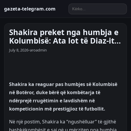
gazeta-telegram.com
Shakira preket nga humbja e
Kolumbisë: Ata lot të Diaz-it…
July 8, 2026
•
aroadmin
Shakira ka reaguar pas humbjes së Kolumbisë
në Botëror, duke bërë që kombëtarja të
ndërprejë rrugëtimin e lavdishëm në
kompeticionin më prestigjioz të futbollit.
Në një postim, Shakira ka “ngushëlluar” të gjithë
bashkëkombësit e saj që u mërziten nga humbja