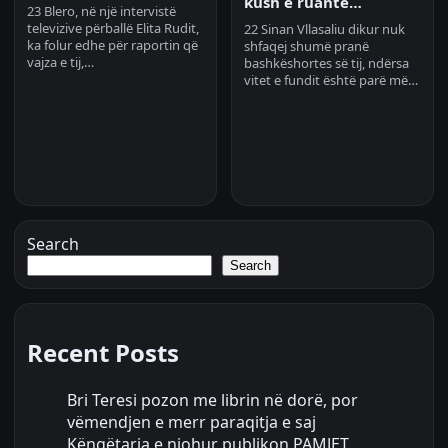
kush e ruante…
23 Blero, në një intervistë
televizive përballë Elita Rudit,
22 Sinan Vllasaliu dikur nuk
ka folur edhe për raportin që
shfaqej shumë pranë
vajza e tij,…
bashkëshortes së tij, ndërsa
vitet e fundit është parë më…
Search
Search
Recent Posts
Bri Teresi pozon me librin në dorë, por
vëmendjen e merr paraqitja e saj
Këngëtarja e njohur publikon PAMJET