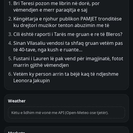
Bri Teresi pozon me librin në dorë, por
vëmendjen e merr paraqitja e saj
Këngëtarja e njohur publikon PAMJET tronditëse
ku drejtori muzikor tenton abuzimin me të
Cili është raporti i Tarës me gruan e re të Bleros?
Sinan Vllasaliu vendosi ta shfaq gruan vetëm pas
të 40-tave, nga kush e ruante…
Fustani i Lauren lë pak vend për imagjinatë, fotot
marrin gjithë vëmendjen
Vetëm ky person arrin ta bëjë kaq të ndjeshme
Leonora Jakupin
Weather
Këtu e lidhim më vonë me API (Open-Meteo ose tjetër).