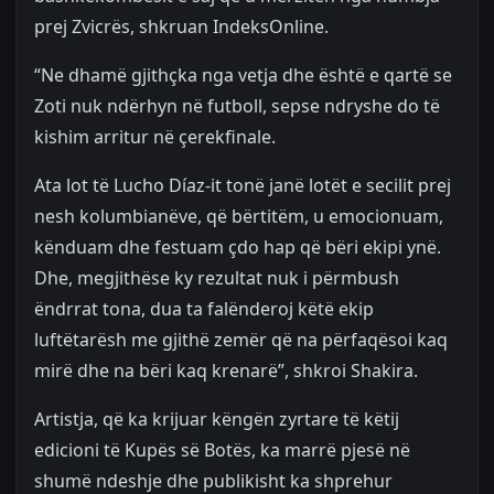
prej Zvicrës, shkruan IndeksOnline.
“Ne dhamë gjithçka nga vetja dhe është e qartë se
Zoti nuk ndërhyn në futboll, sepse ndryshe do të
kishim arritur në çerekfinale.
Ata lot të Lucho Díaz-it tonë janë lotët e secilit prej
nesh kolumbianëve, që bërtitëm, u emocionuam,
kënduam dhe festuam çdo hap që bëri ekipi ynë.
Dhe, megjithëse ky rezultat nuk i përmbush
ëndrrat tona, dua ta falënderoj këtë ekip
luftëtarësh me gjithë zemër që na përfaqësoi kaq
mirë dhe na bëri kaq krenarë”, shkroi Shakira.
Artistja, që ka krijuar këngën zyrtare të këtij
edicioni të Kupës së Botës, ka marrë pjesë në
shumë ndeshje dhe publikisht ka shprehur