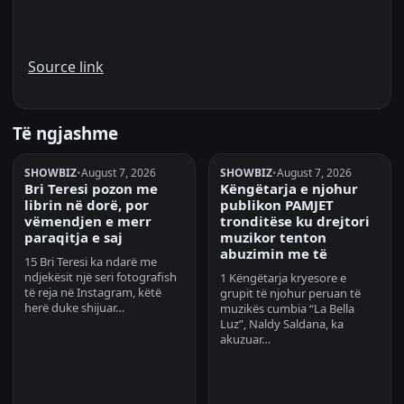
Source link
Të ngjashme
SHOWBIZ
•
August 7, 2026
SHOWBIZ
•
August 7, 2026
Bri Teresi pozon me
Këngëtarja e njohur
librin në dorë, por
publikon PAMJET
vëmendjen e merr
tronditëse ku drejtori
paraqitja e saj
muzikor tenton
abuzimin me të
15 Bri Teresi ka ndarë me
ndjekësit një seri fotografish
1 Këngëtarja kryesore e
të reja në Instagram, këtë
grupit të njohur peruan të
herë duke shijuar…
muzikës cumbia “La Bella
Luz”, Naldy Saldana, ka
akuzuar…