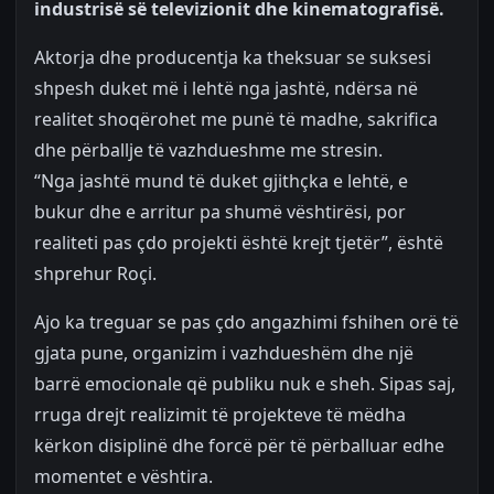
industrisë së televizionit dhe kinematografisë.
Aktorja dhe producentja ka theksuar se suksesi
shpesh duket më i lehtë nga jashtë, ndërsa në
realitet shoqërohet me punë të madhe, sakrifica
dhe përballje të vazhdueshme me stresin.
“Nga jashtë mund të duket gjithçka e lehtë, e
bukur dhe e arritur pa shumë vështirësi, por
realiteti pas çdo projekti është krejt tjetër”, është
shprehur Roçi.
Ajo ka treguar se pas çdo angazhimi fshihen orë të
gjata pune, organizim i vazhdueshëm dhe një
barrë emocionale që publiku nuk e sheh. Sipas saj,
rruga drejt realizimit të projekteve të mëdha
kërkon disiplinë dhe forcë për të përballuar edhe
momentet e vështira.