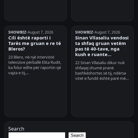
SHOWBIZ
•
August 7, 2026
SHOWBIZ
•
August 7, 2026
Cili është raporti i
Sinan Vllasaliu vendosi
Tarës me gruan e re të
ta shfaq gruan vetëm
Bleros?
pas të 40-tave, nga
kush e ruante…
23 Blero, në një intervistë
televizive përballë Elita Rudit,
22 Sinan Vllasaliu dikur nuk
ka folur edhe për raportin që
shfaqej shumë pranë
vajza e tij,…
bashkëshortes së tij, ndërsa
vitet e fundit është parë më…
Search
Search