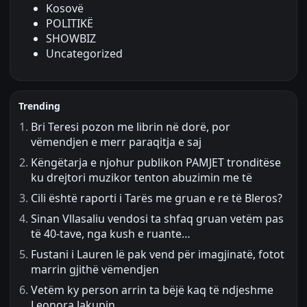
Kosovë
POLITIKË
SHOWBIZ
Uncategorized
Trending
Bri Teresi pozon me librin në dorë, por
vëmendjen e merr paraqitja e saj
Këngëtarja e njohur publikon PAMJET tronditëse
ku drejtori muzikor tenton abuzimin me të
Cili është raporti i Tarës me gruan e re të Bleros?
Sinan Vllasaliu vendosi ta shfaq gruan vetëm pas
të 40-tave, nga kush e ruante…
Fustani i Lauren lë pak vend për imagjinatë, fotot
marrin gjithë vëmendjen
Vetëm ky person arrin ta bëjë kaq të ndjeshme
Leonora Jakupin