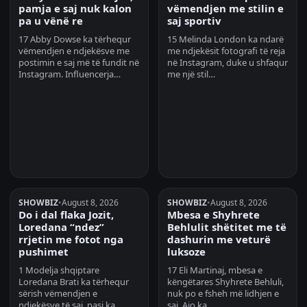
pamja e saj nuk kalon
vëmendjen me stilin e
pa u vënë re
saj sportiv
17 Abby Dowse ka tërhequr
15 Melinda London ka ndarë
vëmendjen e ndjekësve me
me ndjekësit fotografi të reja
postimin e saj më të fundit në
në Instagram, duke u shfaqur
Instagram. Influencerja…
me një stil…
SHOWBIZ
•
August 8, 2026
SHOWBIZ
•
August 8, 2026
Do i dal flaka Jozit,
Mbesa e Shyhrete
Loredana “ndez”
Behlulit shëtitet me të
rrjetin me fotot nga
dashurin me veturë
pushimet
luksoze
1 Modelja shqiptare
17 Eli Martinaj, mbesa e
Loredana Brati ka tërhequr
këngëtares Shyhrete Behluli,
sërish vëmendjen e
nuk po e fsheh më lidhjen e
ndjekësve të saj, pasi ka
saj. Ajo ka…