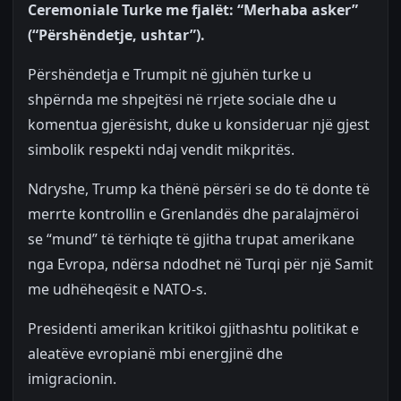
Ceremoniale Turke me fjalët: “Merhaba asker”
(“Përshëndetje, ushtar”).
Përshëndetja e Trumpit në gjuhën turke u
shpërnda me shpejtësi në rrjete sociale dhe u
komentua gjerësisht, duke u konsideruar një gjest
simbolik respekti ndaj vendit mikpritës.
Ndryshe, Trump ka thënë përsëri se do të donte të
merrte kontrollin e Grenlandës dhe paralajmëroi
se “mund” të tërhiqte të gjitha trupat amerikane
nga Evropa, ndërsa ndodhet në Turqi për një Samit
me udhëheqësit e NATO-s.
Presidenti amerikan kritikoi gjithashtu politikat e
aleatëve evropianë mbi energjinë dhe
imigracionin.