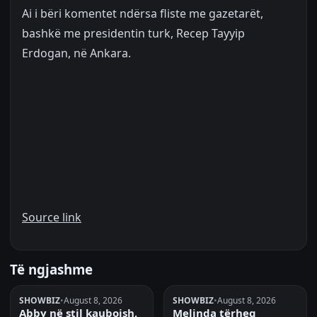
Ai i bëri komentet ndërsa fliste me gazetarët,
bashkë me presidentin turk, Recep Tayyip
Erdogan, në Ankara.
Source link
Të ngjashme
SHOWBIZ
•
August 8, 2026
SHOWBIZ
•
August 8, 2026
Abby në stil kaubojsh,
Melinda tërheq