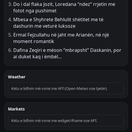
Do i dal flaka Jozit, Loredana “ndez” rrjetin me
fotot nga pushimet
Mbesa e Shyhrete Behlulit shëtitet me të
dashurin me veturë luksoze
Ermal Fejzullahu në jaht me Arianën, në një
moment romantik
Dafina Zeqiri e mëson “mbrapsht” Daskanin, por
ai duket kaq i ëmbël…
Weather
Këtu e lidhim më vonë me API (Open-Meteo ose tjetër).
Markets
Këtu e lidhim më vonë me widget/iframe ose API.