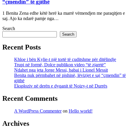
“çmendin” të gjithë
1 Benita Zena edhe këtë herë ka marrë vëmendjen me paraqitjen e
saj. Ajo ka ndarë pamje nga…
Search
Search
Recent Posts
Khloe i bën Kylie-t një tortë të çuditshme për ditëlindje
Trupi në formë, Dolce publikon video “të zjarrtë”
Ndahet nga jeta Jorge Messi, babai i Lionel Messit
Benita nuk përmbahet në pishinë, lëvizjet e saj “çmendin” të
gjithë
Eksploziv në derën e dyqanit të Noizy-t në Durrës
Recent Comments
A WordPress Commenter
on
Hello world!
Archives