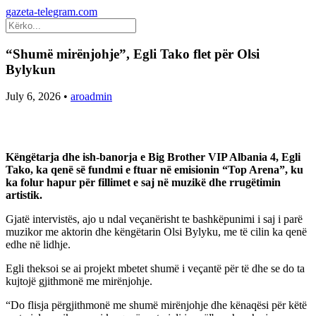
gazeta-telegram.com
“Shumë mirënjohje”, Egli Tako flet për Olsi
Bylykun
July 6, 2026
•
aroadmin
Këngëtarja dhe ish-banorja e Big Brother VIP Albania 4, Egli
Tako, ka qenë së fundmi e ftuar në emisionin “Top Arena”, ku
ka folur hapur për fillimet e saj në muzikë dhe rrugëtimin
artistik.
Gjatë intervistës, ajo u ndal veçanërisht te bashkëpunimi i saj i parë
muzikor me aktorin dhe këngëtarin Olsi Bylyku, me të cilin ka qenë
edhe në lidhje.
Egli theksoi se ai projekt mbetet shumë i veçantë për të dhe se do ta
kujtojë gjithmonë me mirënjohje.
“Do flisja përgjithmonë me shumë mirënjohje dhe kënaqësi për këtë