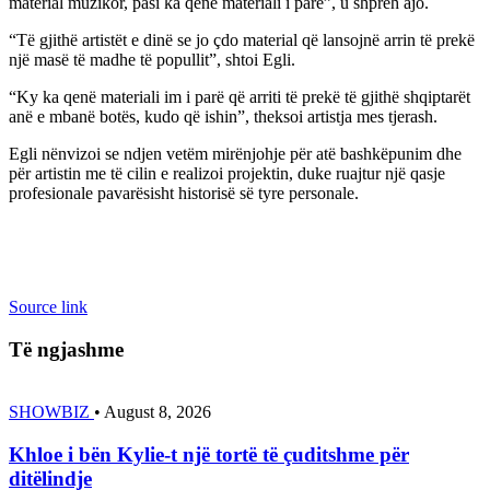
material muzikor, pasi ka qenë materiali i parë”, u shpreh ajo.
“Të gjithë artistët e dinë se jo çdo material që lansojnë arrin të prekë
një masë të madhe të popullit”, shtoi Egli.
“Ky ka qenë materiali im i parë që arriti të prekë të gjithë shqiptarët
anë e mbanë botës, kudo që ishin”, theksoi artistja mes tjerash.
Egli nënvizoi se ndjen vetëm mirënjohje për atë bashkëpunim dhe
për artistin me të cilin e realizoi projektin, duke ruajtur një qasje
profesionale pavarësisht historisë së tyre personale.
Source link
Të ngjashme
SHOWBIZ
•
August 8, 2026
Khloe i bën Kylie-t një tortë të çuditshme për
ditëlindje