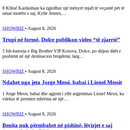
8 Khloé Kardashian ka zgjedhur një mënyrë mjaft të veçantë për të
uruar motrën e saj, Kylie Jenner,…
SHOWBIZ
•
August 8, 2026
Trupi në formë, Dolce publikon video “të zjarrtë”
5 Ish-banorja e Big Brother VIP Kosova, Dolce, po shijon ditët e
pushimit në një destinacion bregdetar, larg…
SHOWBIZ
•
August 8, 2026
Ndahet nga jeta Jorge Messi, babai i Lionel Messit
1 Jorge Messi, babai dhe agjenti i yllit argjentinas Lionel Messi, ka
vdekur të premten mbrëma në një…
SHOWBIZ
•
August 8, 2026
Benita nuk përmbahet në pishinë, lëvizjet e saj