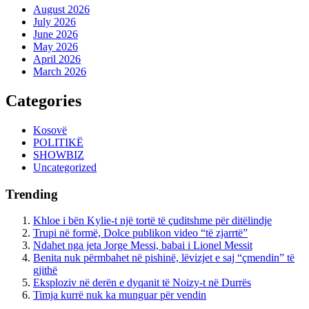
August 2026
July 2026
June 2026
May 2026
April 2026
March 2026
Categories
Kosovë
POLITIKË
SHOWBIZ
Uncategorized
Trending
Khloe i bën Kylie-t një tortë të çuditshme për ditëlindje
Trupi në formë, Dolce publikon video “të zjarrtë”
Ndahet nga jeta Jorge Messi, babai i Lionel Messit
Benita nuk përmbahet në pishinë, lëvizjet e saj “çmendin” të
gjithë
Eksploziv në derën e dyqanit të Noizy-t në Durrës
Timja kurrë nuk ka munguar për vendin