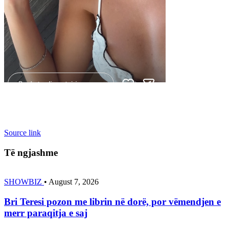
Source link
Të ngjashme
SHOWBIZ
•
August 7, 2026
Bri Teresi pozon me librin në dorë, por vëmendjen e
merr paraqitja e saj