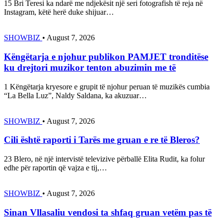
15 Bri Teresi ka ndarë me ndjekësit një seri fotografish të reja në
Instagram, këtë herë duke shijuar…
SHOWBIZ
•
August 7, 2026
Këngëtarja e njohur publikon PAMJET tronditëse
ku drejtori muzikor tenton abuzimin me të
1 Këngëtarja kryesore e grupit të njohur peruan të muzikës cumbia
“La Bella Luz”, Naldy Saldana, ka akuzuar…
SHOWBIZ
•
August 7, 2026
Cili është raporti i Tarës me gruan e re të Bleros?
23 Blero, në një intervistë televizive përballë Elita Rudit, ka folur
edhe për raportin që vajza e tij,…
SHOWBIZ
•
August 7, 2026
Sinan Vllasaliu vendosi ta shfaq gruan vetëm pas të