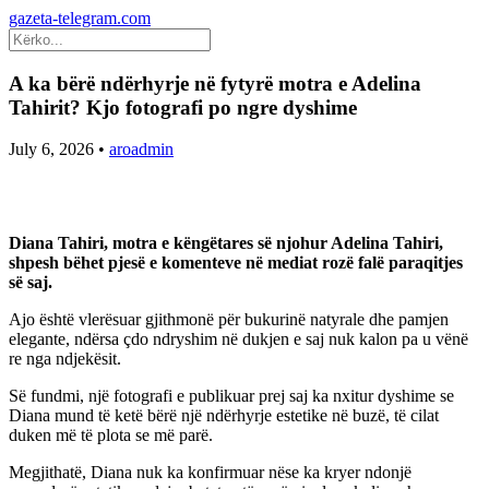
gazeta-telegram.com
A ka bërë ndërhyrje në fytyrë motra e Adelina
Tahirit? Kjo fotografi po ngre dyshime
July 6, 2026
•
aroadmin
Diana Tahiri, motra e këngëtares së njohur Adelina Tahiri,
shpesh bëhet pjesë e komenteve në mediat rozë falë paraqitjes
së saj.
Ajo është vlerësuar gjithmonë për bukurinë natyrale dhe pamjen
elegante, ndërsa çdo ndryshim në dukjen e saj nuk kalon pa u vënë
re nga ndjekësit.
Së fundmi, një fotografi e publikuar prej saj ka nxitur dyshime se
Diana mund të ketë bërë një ndërhyrje estetike në buzë, të cilat
duken më të plota se më parë.
Megjithatë, Diana nuk ka konfirmuar nëse ka kryer ndonjë