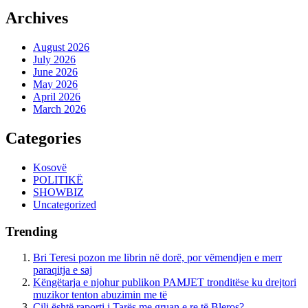
Archives
August 2026
July 2026
June 2026
May 2026
April 2026
March 2026
Categories
Kosovë
POLITIKË
SHOWBIZ
Uncategorized
Trending
Bri Teresi pozon me librin në dorë, por vëmendjen e merr
paraqitja e saj
Këngëtarja e njohur publikon PAMJET tronditëse ku drejtori
muzikor tenton abuzimin me të
Cili është raporti i Tarës me gruan e re të Bleros?