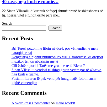
40-tave, nga kush e ruante…
22 Sinan Vllasaliu dikur nuk shfaqej shumë pranë bashkëshortes së
tij, ndërsa vitet e fundit është parë më…
Search
Search
Recent Posts
Bri Teresi pozon me librin në dorë, por vëmendjen e merr
paraqitja e saj
Këngëtarja e njohur publikon PAMJET tronditëse ku drejtori
muzikor tenton abuzimin me të
Cili është raporti i Tarës me gruan e re të Bleros?
Sinan Vllasaliu vendosi ta shfaq gruan vetëm pas të 40-tave,
nga kush e ruante…
Fustani i Lauren lë pak vend për imagjinatë, fotot marrin
gjithë vëmendjen
Recent Comments
A WordPress Commenter
on
Hello world!