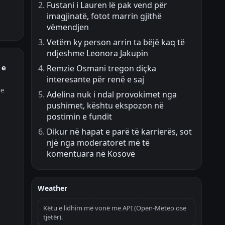
Fustani i Lauren lë pak vend për
imagjinatë, fotot marrin gjithë
vëmendjen
Vetëm ky person arrin ta bëjë kaq të
ndjeshme Leonora Jakupin
 e
Remzie Osmani tregon diçka
interesante për renë e saj
me
Adelina nuk i ndal provokimet nga
pushimet, kështu ekspozon në
postimin e fundit
Dikur në hapat e parë të karrierës, sot
një nga moderatoret më të
komentuara në Kosovë
Weather
Këtu e lidhim më vonë me API (Open-Meteo ose
tjetër).