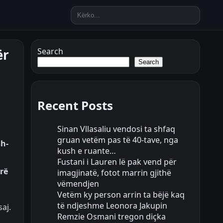
ër
Search
Search
Recent Posts
Sinan Vllasaliu vendosi ta shfaq
gruan vetëm pas të 40-tave, nga
sh-
kush e ruante…
Fustani i Lauren lë pak vend për
ërë
imagjinatë, fotot marrin gjithë
vëmendjen
Vetëm ky person arrin ta bëjë kaq
të ndjeshme Leonora Jakupin
aj.
Remzie Osmani tregon diçka