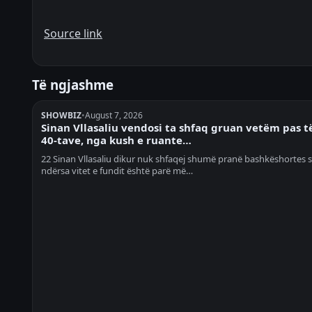
Source link
Të ngjashme
SHOWBIZ
•
August 7, 2026
Sinan Vllasaliu vendosi ta shfaq gruan vetëm pas t
40-tave, nga kush e ruante…
22 Sinan Vllasaliu dikur nuk shfaqej shumë pranë bashkëshortes së
ndërsa vitet e fundit është parë më…