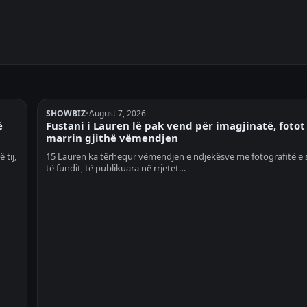
SHOWBIZ
•
August 7, 2026
ë
Fustani i Lauren lë pak vend për imagjinatë, fotot
marrin gjithë vëmendjen
 tij,
15 Lauren ka tërhequr vëmendjen e ndjekësve me fotografitë e 
të fundit, të publikuara në rrjetet…