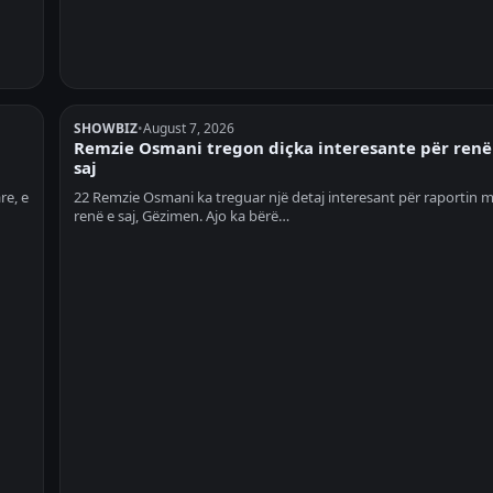
SHOWBIZ
•
August 7, 2026
Remzie Osmani tregon diçka interesante për renë
saj
re, e
22 Remzie Osmani ka treguar një detaj interesant për raportin 
renë e saj, Gëzimen. Ajo ka bërë…