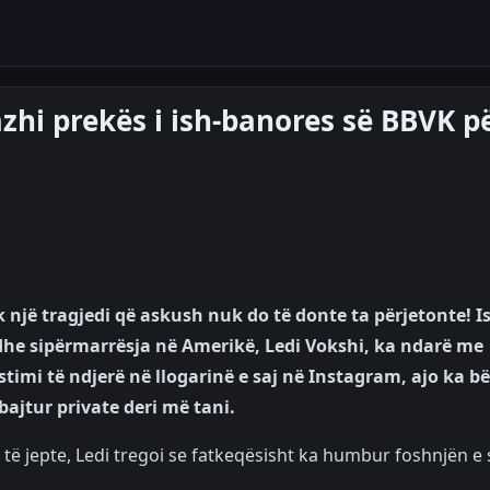
i prekës i ish-banores së BBVK p
ek një tragjedi që askush nuk do të donte ta përjetonte! I
dhe sipërmarrësja në Amerikë, Ledi Vokshi, ka ndarë me
ostimi të ndjerë në llogarinë e saj në Instagram, ajo ka b
bajtur private deri më tani.
 të jepte, Ledi tregoi se fatkeqësisht ka humbur foshnjën e s