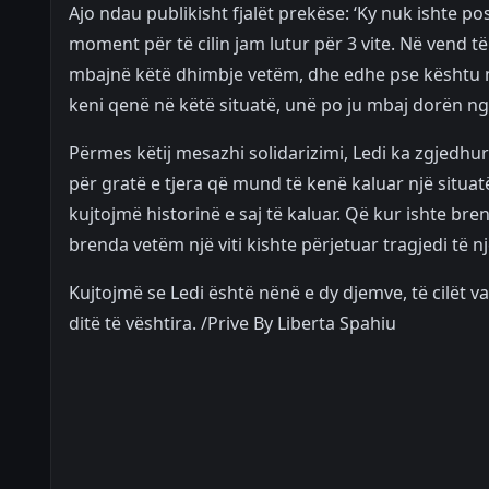
Ajo ndau publikisht fjalët prekëse: ‘Ky nuk ishte pos
moment për të cilin jam lutur për 3 vite. Në vend t
mbajnë këtë dhimbje vetëm, dhe edhe pse kështu 
keni qenë në këtë situatë, unë po ju mbaj dorën nga
Përmes këtij mesazhi solidarizimi, Ledi ka zgjedhu
për gratë e tjera që mund të kenë kaluar një situ
kujtojmë historinë e saj të kaluar. Që kur ishte br
brenda vetëm një viti kishte përjetuar tragjedi të
Kujtojmë se Ledi është nënë e dy djemve, të cilët 
ditë të vështira. /Prive By Liberta Spahiu