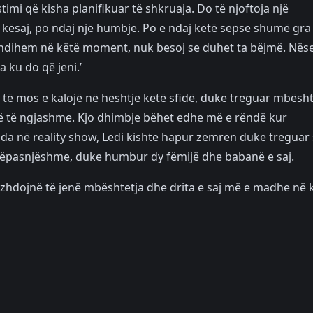
timi që kisha planifikuar të shkruaja. Do të njoftoja një
ë kësaj, po ndaj një humbje. Po e ndaj këtë sepse shumë gra
ndihem në këtë moment, nuk besoj se duhet ta bëjmë. Nës
 ku do që jeni.’
r të mos e kalojë në heshtje këtë sfidë, duke treguar mbësht
atë të ngjashme. Kjo dhimbje bëhet edhe më e rëndë kur
enda në reality show, Ledi kishte hapur zemrën duke treguar
 njëpasnjëshme, duke humbur dy fëmijë dhe babanë e saj.
vazhdojnë të jenë mbështetja dhe drita e saj më e madhe në 