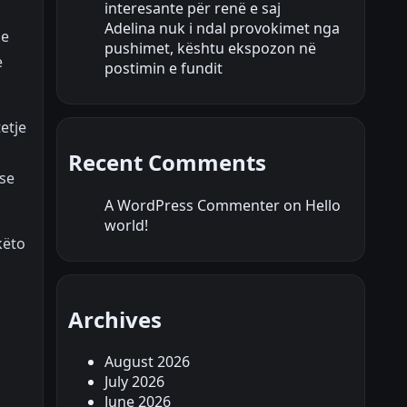
interesante për renë e saj
Adelina nuk i ndal provokimet nga
 e
pushimet, kështu ekspozon në
e
postimin e fundit
etje
Recent Comments
 se
A WordPress Commenter
on
Hello
world!
këto
Archives
August 2026
July 2026
June 2026