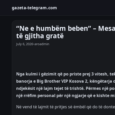
gazeta-telegram.com
“Ne e humbëm beben” – Mesazh
të gjitha gratë
July 6, 2026
•
aroadmin
Nga kulmi i gëzimit që po priste prej 3 vitesh, t
banorja e Big Brother VIP Kosova 2, këngëtarja 
ndjekësit një lajm tejet të trishtë. Përmes një p
një rrëfim personal për një ngjarje që e kishte m
Në vend të lajmit të pritjes së ëmbël që do të donte