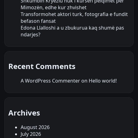
Shkumbin Kryeziu nuk i kursen pëlqimet për
Mimozën, edhe kur zhvishet
Transformohet aktori turk, fotografia e fundit
befason fansat
Edona Llalloshi a u zbukurua kaq shumë pas
ndarjes?
Recent Comments
A WordPress Commenter
on
Hello world!
Archives
August 2026
July 2026