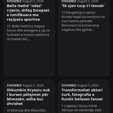
SHOWBIZ
•
August 5, 2026
SHOWBIZ
•
August 5, 2026
Bella Hadid “ndez”
‘Të vjen turp t’i lexosh’
rrjetin, shfaq bicepset
12 Këngëtarja e njohur
e tonifikuara me
Ronela Hajati ka vendosur të
reçipeta sportive
mos heshtë përballë
fenomenit të komenteve
15 Bella Hadid ka treguar
negative dhe gjuhës…
forcën dhe energjinë e saj në
fushatën e re para-vjeshtore
të markës Alo,…
SHOWBIZ
•
August 5, 2026
SHOWBIZ
•
August 5, 2026
Shkumbin Kryeziu nuk
Transformohet aktori
i kursen pëlqimet për
turk, fotografia e
Mimozën, edhe kur
fundit befason fansat
zhvishet
1 Çağatay Ulusoy është
rikthyer në vëmendje, këtë
33 Mimoza dhe Shkumbin