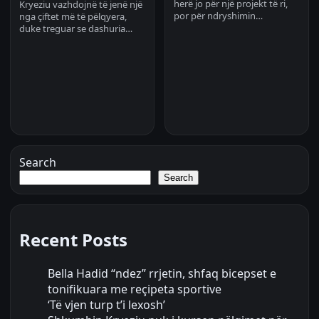
herë jo për një projekt të ri,
Kryeziu vazhdojnë të jenë një
por për ndryshimin…
nga çiftet më të pëlqyera,
duke treguar se dashuria…
Search
Search
Recent Posts
Bella Hadid “ndez” rrjetin, shfaq bicepset e
tonifikuara me reçipeta sportive
‘Të vjen turp t’i lexosh’