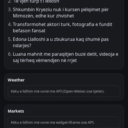
‘Të vjen turp t’i lexosh’
Shkumbin Kryeziu nuk i kursen pëlqimet për
Mimozën, edhe kur zhvishet
Transformohet aktori turk, fotografia e fundit
befason fansat
Edona Llalloshi a u zbukurua kaq shumë pas
ndarjes?
Luana mahnit me paraqitjen buzë detit, videoja e
saj tërheq vëmendjen në rrjet
Weather
Këtu e lidhim më vonë me API (Open-Meteo ose tjetër).
Markets
Këtu e lidhim më vonë me widget/iframe ose API.