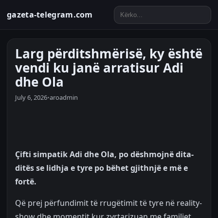
gazeta-telegram.com
Larg përditshmërisë, ky është
vendi ku janë arratisur Adi
dhe Ola
July 6, 2026
•
aroadmin
Çifti simpatik Adi dhe Ola, po dëshmojnë dita-
ditës se lidhja e tyre po bëhet gjithnjë e më e
fortë.
Që prej përfundimit të rrugëtimit të tyre në reality-
show dhe momentit kur zyrtarizuan me familjet