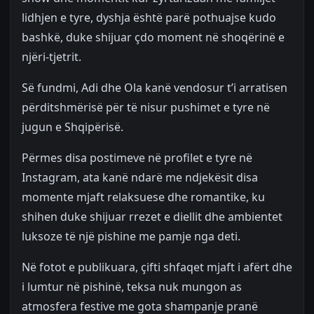
lidhjen e tyre, dyshja është parë pothuajse kudo
bashkë, duke shijuar çdo moment në shoqërinë e
njëri-tjetrit.
Së fundmi, Adi dhe Ola kanë vendosur t’i arratisen
përditshmërisë për të nisur pushimet e tyre në
jugun e Shqipërisë.
Përmes disa postimeve në profilet e tyre në
Instagram, ata kanë ndarë me ndjekësit disa
momente mjaft relaksuese dhe romantike, ku
shihen duke shijuar rrezet e diellit dhe ambientet
luksoze të një pishine me pamje nga deti.
Në fotot e publikuara, çifti shfaqet mjaft i afërt dhe
i lumtur në pishinë, teksa nuk mungon as
atmosfera festive me gota shampanje pranë