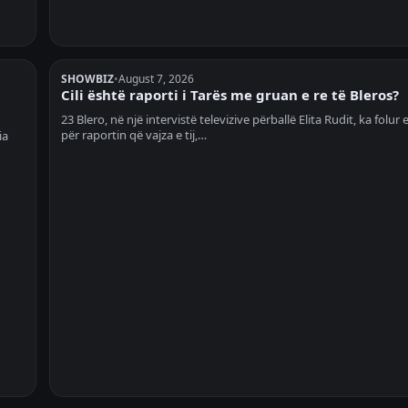
SHOWBIZ
•
August 7, 2026
u
Cili është raporti i Tarës me gruan e re të Bleros?
23 Blero, në një intervistë televizive përballë Elita Rudit, ka folur
për raportin që vajza e tij,…
ia