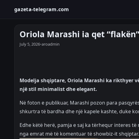
gazeta-telegram.com
Oriola Marashi ia qet “flakën” 
July 5, 2026
•
aroadmin
Modelja shqiptare, Oriola Marashi ka rikthyer 
një stil minimalist dhe elegant.
Në foton e publikuar, Marashi pozon para pasqyrës 
shkurtra të bardha dhe një kapele kashte, duke kom
Edhe këtë herë, pamja e saj ka tërhequr interes të
nga emrat më të komentuar të showbiz-it shqiptar.