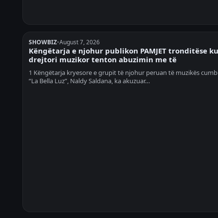
SHOWBIZ
•
August 7, 2026
Këngëtarja e njohur publikon PAMJET tronditëse k
drejtori muzikor tenton abuzimin me të
1 Këngëtarja kryesore e grupit të njohur peruan të muzikës cumb
“La Bella Luz”, Naldy Saldana, ka akuzuar…