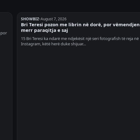
SHOWBIZ
•
August 7, 2026
Bri Teresi pozon me librin në dorë, por vëmendjen
merr paraqitja e saj
 por
15 Bri Teresi ka ndarë me ndjekësit një seri fotografish të reja në
Instagram, këtë herë duke shijuar…