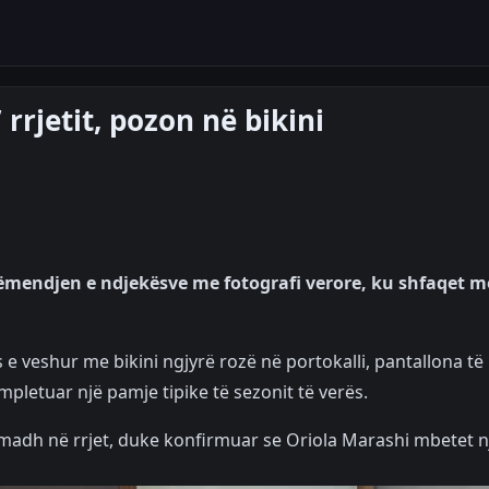
rrjetit, pozon në bikini
vëmendjen e ndjekësve me fotografi verore, ku shfaqet m
e veshur me bikini ngjyrë rozë në portokalli, pantallona të
pletuar një pamje tipike të sezonit të verës.
 madh në rrjet, duke konfirmuar se Oriola Marashi mbetet n