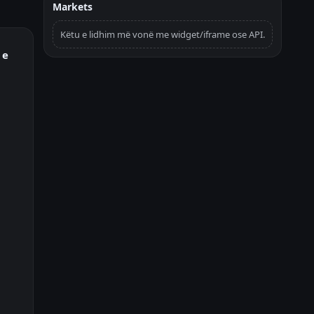
Markets
Këtu e lidhim më vonë me widget/iframe ose API.
 e