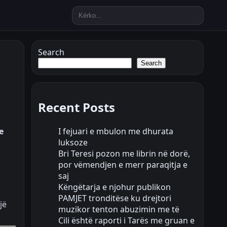
Search
Search
Recent Posts
I fejuari e mbulon me dhurata
e
luksoze
Bri Teresi pozon me librin në dorë,
por vëmendjen e merr paraqitja e
saj
Këngëtarja e njohur publikon
PAMJET tronditëse ku drejtori
jë
muzikor tenton abuzimin me të
Cili është raporti i Tarës me gruan e