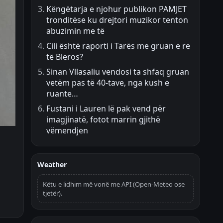
Këngëtarja e njohur publikon PAMJET
tronditëse ku drejtori muzikor tenton
abuzimin me të
Cili është raporti i Tarës me gruan e re
të Bleros?
Sinan Vllasaliu vendosi ta shfaq gruan
vetëm pas të 40-tave, nga kush e
ruante…
Fustani i Lauren lë pak vend për
imagjinatë, fotot marrin gjithë
vëmendjen
Weather
Këtu e lidhim më vonë me API (Open-Meteo ose
tjetër).