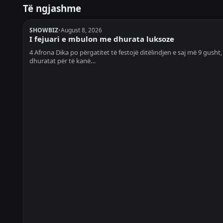
Të ngjashme
SHOWBIZ
•
August 8, 2026
I fejuari e mbulon me dhurata luksoze
4 Afrona Dika po përgatitet të festojë ditëlindjen e saj më 9 gusht,
dhuratat për të kanë…