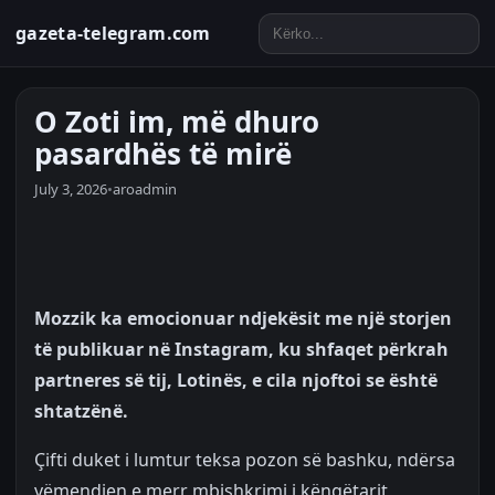
gazeta-telegram.com
O Zoti im, më dhuro
pasardhës të mirë
July 3, 2026
•
aroadmin
Mozzik ka emocionuar ndjekësit me një storjen
të publikuar në Instagram, ku shfaqet përkrah
partneres së tij, Lotinës, e cila njoftoi se është
shtatzënë.
Çifti duket i lumtur teksa pozon së bashku, ndërsa
vëmendjen e merr mbishkrimi i këngëtarit,