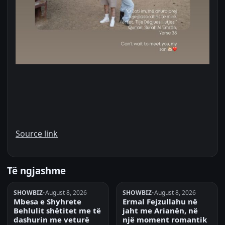
Source link
Të ngjashme
SHOWBIZ
•
August 8, 2026
SHOWBIZ
•
August 8, 2026
Mbesa e Shyhrete
Ermal Fejzullahu në
Behlulit shëtitet me të
jaht me Arianën, në
dashurin me veturë
një moment romantik