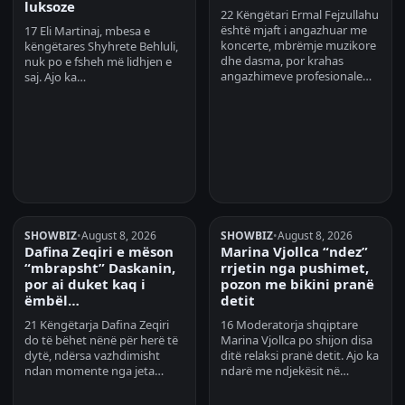
luksoze
22 Këngëtari Ermal Fejzullahu
është mjaft i angazhuar me
17 Eli Martinaj, mbesa e
koncerte, mbrëmje muzikore
këngëtares Shyhrete Behluli,
dhe dasma, por krahas
nuk po e fsheh më lidhjen e
angazhimeve profesionale…
saj. Ajo ka…
SHOWBIZ
•
August 8, 2026
SHOWBIZ
•
August 8, 2026
Dafina Zeqiri e mëson
Marina Vjollca “ndez”
“mbrapsht” Daskanin,
rrjetin nga pushimet,
por ai duket kaq i
pozon me bikini pranë
ëmbël…
detit
21 Këngëtarja Dafina Zeqiri
16 Moderatorja shqiptare
do të bëhet nënë për herë të
Marina Vjollca po shijon disa
dytë, ndërsa vazhdimisht
ditë relaksi pranë detit. Ajo ka
ndan momente nga jeta…
ndarë me ndjekësit në…