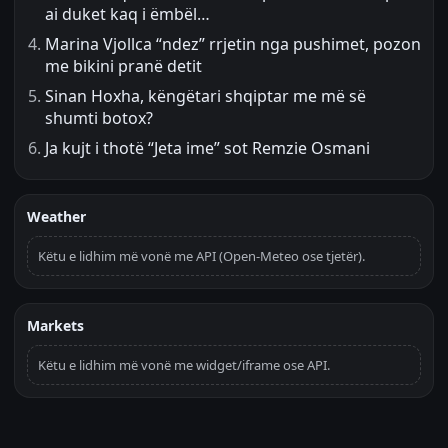
ai duket kaq i ëmbël…
Marina Vjollca “ndez” rrjetin nga pushimet, pozon
me bikini pranë detit
Sinan Hoxha, këngëtari shqiptar me më së
shumti botox?
Ja kujt i thotë “Jeta ime” sot Remzie Osmani
Weather
Këtu e lidhim më vonë me API (Open-Meteo ose tjetër).
Markets
Këtu e lidhim më vonë me widget/iframe ose API.