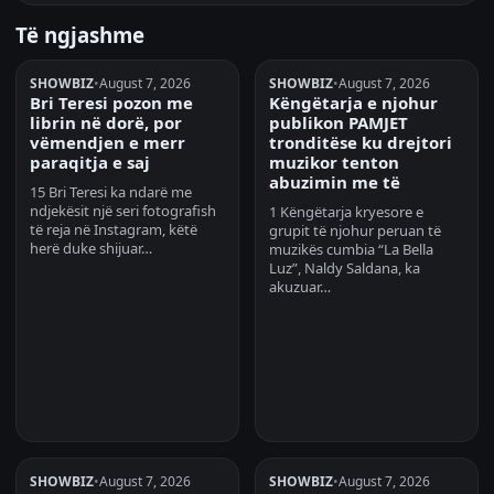
Të ngjashme
SHOWBIZ
•
August 7, 2026
SHOWBIZ
•
August 7, 2026
Bri Teresi pozon me
Këngëtarja e njohur
librin në dorë, por
publikon PAMJET
vëmendjen e merr
tronditëse ku drejtori
paraqitja e saj
muzikor tenton
abuzimin me të
15 Bri Teresi ka ndarë me
ndjekësit një seri fotografish
1 Këngëtarja kryesore e
të reja në Instagram, këtë
grupit të njohur peruan të
herë duke shijuar…
muzikës cumbia “La Bella
Luz”, Naldy Saldana, ka
akuzuar…
SHOWBIZ
•
August 7, 2026
SHOWBIZ
•
August 7, 2026