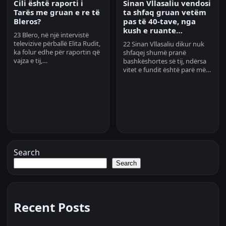
Cili është raporti i
Sinan Vllasaliu vendosi
Tarës me gruan e re të
ta shfaq gruan vetëm
Bleros?
pas të 40-tave, nga
kush e ruante…
23 Blero, në një intervistë
televizive përballë Elita Rudit,
22 Sinan Vllasaliu dikur nuk
ka folur edhe për raportin që
shfaqej shumë pranë
vajza e tij,…
bashkëshortes së tij, ndërsa
vitet e fundit është parë më…
Search
Search
Recent Posts