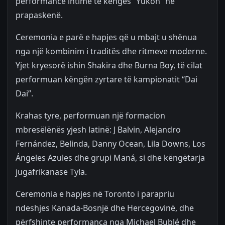
performancë intime të këngës “Yukon” në
prapaskenë.
Ceremonia e parë e hapjes që u mbajt u shënua
nga një kombinim i traditës dhe ritmeve moderne.
Yjet kryesorë ishin Shakira dhe Burna Boy, të cilat
performuan këngën zyrtare të kampionatit “Dai
Dai”.
Krahas tyre, performuan një formacion
mbresëlënës yjesh latinë: J Balvin, Alejandro
Fernández, Belinda, Danny Ocean, Lila Downs, Los
Ángeles Azules dhe grupi Maná, si dhe këngëtarja
jugafrikanase Tyla.
Ceremonia e hapjes në Toronto i parapriu
ndeshjes Kanada-Bosnjë dhe Hercegovinë, dhe
përfshinte performanca nga Michael Bublé dhe