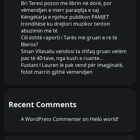
Bri Teresi pozon me librin në dorë, por
vëmendjen e merr paraqitja e saj
Këngëtarja e njohur publikon PAMJET
tronditëse ku drejtori muzikor tenton
abuzimin me të
Cili është raporti i Tarës me gruan e re të
Bleros?
Sinan Vllasaliu vendosi ta shfaq gruan vetëm
pas të 40-tave, nga kush e ruante…
Fustani i Lauren lë pak vend për imagjinatë,
fotot marrin gjithë vëmendjen
Recent Comments
A WordPress Commenter
on
Hello world!