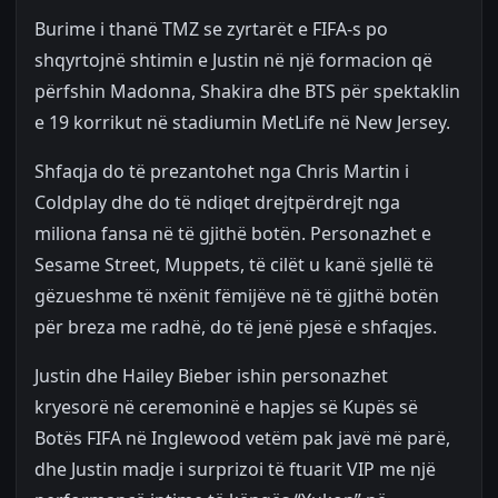
Burime i thanë TMZ se zyrtarët e FIFA-s po
shqyrtojnë shtimin e Justin në një formacion që
përfshin Madonna, Shakira dhe BTS për spektaklin
e 19 korrikut në stadiumin MetLife në New Jersey.
Shfaqja do të prezantohet nga Chris Martin i
Coldplay dhe do të ndiqet drejtpërdrejt nga
miliona fansa në të gjithë botën. Personazhet e
Sesame Street, Muppets, të cilët u kanë sjellë të
gëzueshme të nxënit fëmijëve në të gjithë botën
për breza me radhë, do të jenë pjesë e shfaqjes.
Justin dhe Hailey Bieber ishin personazhet
kryesorë në ceremoninë e hapjes së Kupës së
Botës FIFA në Inglewood vetëm pak javë më parë,
dhe Justin madje i surprizoi të ftuarit VIP me një