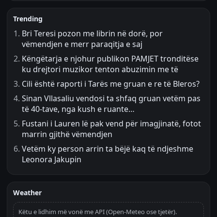
Trending
Bri Teresi pozon me librin në dorë, por
vëmendjen e merr paraqitja e saj
Këngëtarja e njohur publikon PAMJET tronditëse
ku drejtori muzikor tenton abuzimin me të
Cili është raporti i Tarës me gruan e re të Bleros?
Sinan Vllasaliu vendosi ta shfaq gruan vetëm pas
të 40-tave, nga kush e ruante…
Fustani i Lauren lë pak vend për imagjinatë, fotot
marrin gjithë vëmendjen
Vetëm ky person arrin ta bëjë kaq të ndjeshme
Leonora Jakupin
Weather
Këtu e lidhim më vonë me API (Open-Meteo ose tjetër).