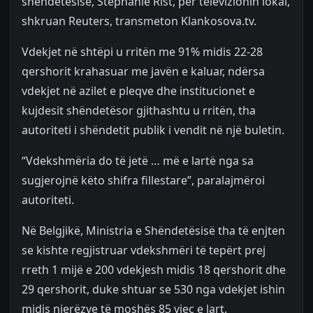
shëndetësisë, Stephanie Rist, për televizionin lokal,
shkruan Reuters, transmeton Klankosova.tv.
Vdekjet në shtëpi u rritën me 91% midis 22-28
qershorit krahasuar me javën e kaluar, ndërsa
vdekjet në azilet e pleqve dhe institucionet e
kujdesit shëndetësor gjithashtu u rritën, tha
autoriteti i shëndetit publik i vendit në një buletin.
“Vdekshmëria do të jetë … më e lartë nga sa
sugjerojnë këto shifra fillestare”, paralajmëroi
autoriteti.
Në Belgjikë, Ministria e Shëndetësisë tha të enjten
se kishte regjistruar vdekshmëri të tepërt prej
rreth 1 mijë e 200 vdekjesh midis 18 qershorit dhe
29 qershorit, duke shtuar se 530 nga vdekjet ishin
midis njerëzve të moshës 85 vjeç e lart.