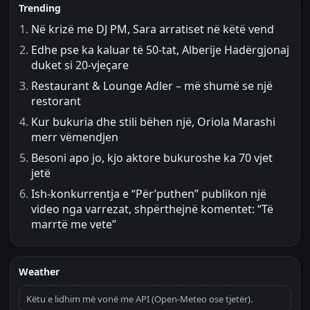
Trending
Në krizë me DJ PM, Sara arratiset në këtë vend
Edhe pse ka kaluar të 50-tat, Alberije Hadërgjonaj
duket si 20-vjeçare
Restaurant & Lounge Adler – më shumë se një
restorant
Kur bukuria dhe stili bëhen një, Oriola Marashi
merr vëmendjen
Besoni apo jo, kjo aktore bukuroshe ka 70 vjet
jetë
Ish-konkurrentja e “Për’puthen” publikon një
video nga varrezat, shpërthejnë komentet: “Të
marrtë me vete”
Weather
Këtu e lidhim më vonë me API (Open-Meteo ose tjetër).