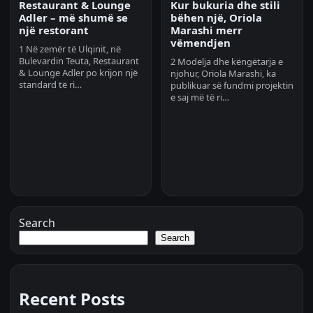
Restaurant & Lounge
Kur bukuria dhe stili
Adler – më shumë se
bëhen një, Oriola
një restorant
Marashi merr
vëmendjen
1 Në zemër të Ulqinit, në
Bulevardin Teuta, Restaurant
2 Modelja dhe këngëtarja e
& Lounge Adler po krijon një
njohur, Oriola Marashi, ka
standard të ri…
publikuar së fundmi projektin
e saj më të ri…
Search
Search
Recent Posts