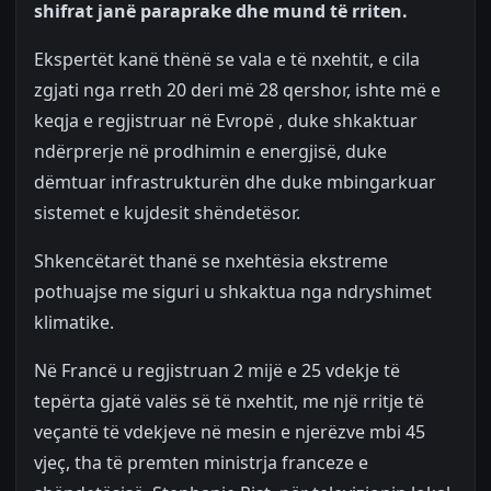
shifrat janë paraprake dhe mund të rriten.
Ekspertët kanë thënë se vala e të nxehtit, e cila
zgjati nga rreth 20 deri më 28 qershor, ishte më e
keqja e regjistruar në Evropë , duke shkaktuar
ndërprerje në prodhimin e energjisë, duke
dëmtuar infrastrukturën dhe duke mbingarkuar
sistemet e kujdesit shëndetësor.
Shkencëtarët thanë se nxehtësia ekstreme
pothuajse me siguri u shkaktua nga ndryshimet
klimatike.
Në Francë u regjistruan 2 mijë e 25 vdekje të
tepërta gjatë valës së të nxehtit, me një rritje të
veçantë të vdekjeve në mesin e njerëzve mbi 45
vjeç, tha të premten ministrja franceze e