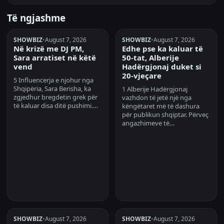
Të ngjashme
SHOWBIZ
•
August 7, 2026
SHOWBIZ
•
August 7, 2026
Në krizë me DJ PM,
Edhe pse ka kaluar të
Sara arratiset në këtë
50-tat, Alberije
vend
Hadërgjonaj duket si
20-vjeçare
5 Influencerja e njohur nga
Shqipëria, Sara Berisha, ka
1 Alberije Hadërgjonaj
zgjedhur bregdetin grek për
vazhdon të jetë një nga
të kaluar disa ditë pushimi.…
këngëtaret më të dashura
për publikun shqiptar. Përveç
angazhimeve të…
SHOWBIZ
•
August 7, 2026
SHOWBIZ
•
August 7, 2026