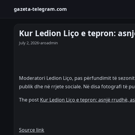
gazeta-telegram.com
Kur Ledion Liço e tepron: asn
July 2, 2026
•
aroadmin
Moderatori Ledion Liço, pas përfundimit të sezonit 
publik dhe në rrjete sociale. Në disa fotografi të p
The post
Kur Ledion Liço e tepron: asnjë rrudhë, 
Source link