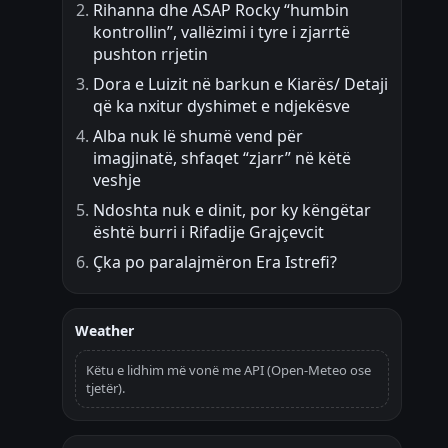
Rihanna dhe ASAP Rocky “humbin
kontrollin”, vallëzimi i tyre i zjarrtë
pushton rrjetin
Dora e Luizit në barkun e Kiarës/ Detaji
që ka nxitur dyshimet e ndjekësve
Alba nuk lë shumë vend për
imagjinatë, shfaqet “zjarr” në këtë
veshje
Ndoshta nuk e dinit, por ky këngëtar
është burri i Rifadije Grajçevcit
Çka po paralajmëron Era Istrefi?
Weather
Këtu e lidhim më vonë me API (Open-Meteo ose
tjetër).