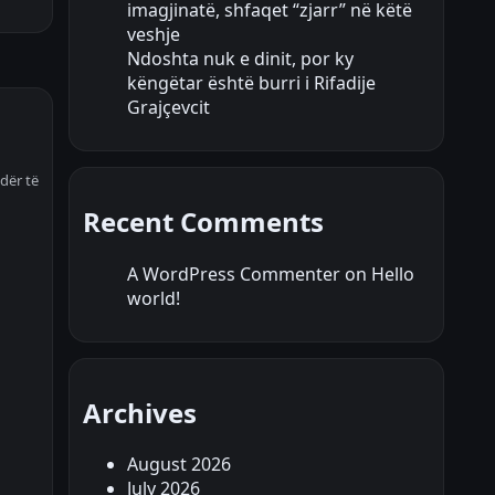
imagjinatë, shfaqet “zjarr” në këtë
veshje
Ndoshta nuk e dinit, por ky
këngëtar është burri i Rifadije
Grajçevcit
dër të
Recent Comments
A WordPress Commenter
on
Hello
world!
Archives
August 2026
July 2026