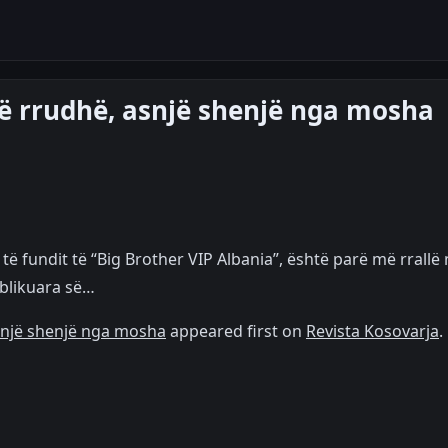
jë rrudhë, asnjë shenjë nga mosha
të fundit të “Big Brother VIP Albania”, është parë më rrallë
ublikuara së…
asnjë shenjë nga mosha
appeared first on
Revista Kosovarja
.