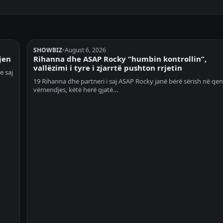
SHOWBIZ
•
August 6, 2026
jen
Rihanna dhe ASAP Rocky “humbin kontrollin”,
vallëzimi i tyre i zjarrtë pushton rrjetin
e saj
19 Rihanna dhe partneri i saj ASAP Rocky janë bërë sërish në qen
vëmendjes, këtë herë gjatë…