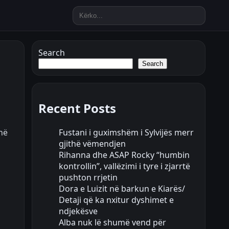
Search
Search
Recent Posts
Fustani i guximshëm i Sylvijës merr
 në
gjithë vëmendjen
Rihanna dhe ASAP Rocky “humbin
kontrollin”, vallëzimi i tyre i zjarrtë
pushton rrjetin
Dora e Luizit në barkun e Kiarës/
Detaji që ka nxitur dyshimet e
ndjekësve
Alba nuk lë shumë vend për