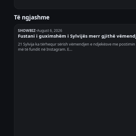
Të ngjashme
SHOWBIZ
•
August 6, 2026
Fustani i guximshëm i Sylvijës merr gjithë vëmend
21 Sylvija ka tërhequr sërish vëmendjen e ndjekësve me postimin 
më të fundit në Instagram. E…