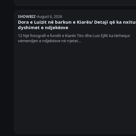
SHOWBIZ
•
August 6, 2026
Dora e Luizit në barkun e Kiarës/ Detaji që ka nxitu
dyshimet e ndjekësve
12 Një fotografi e fundit e Kiarës Tito dhe Luiz Ejllit ka tërhequr
vëmendjen e ndjekësve në rrjetet…