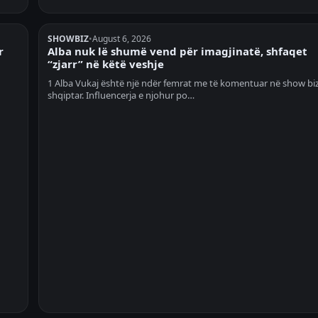
SHOWBIZ
•
August 6, 2026
r
Alba nuk lë shumë vend për imagjinatë, shfaqet
“zjarr” në këtë veshje
1 Alba Vukaj është një ndër femrat me të komentuar në show bi
shqiptar. Influencerja e njohur po…