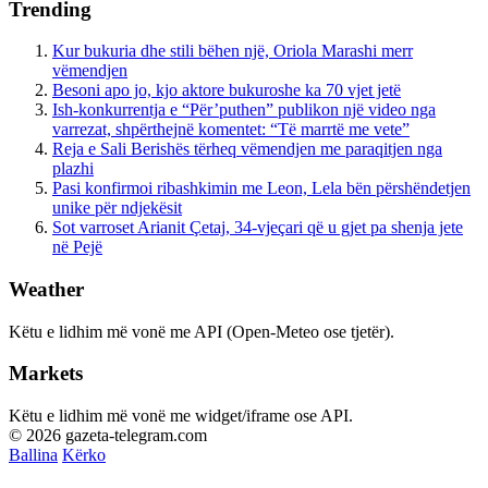
Trending
Kur bukuria dhe stili bëhen një, Oriola Marashi merr
vëmendjen
Besoni apo jo, kjo aktore bukuroshe ka 70 vjet jetë
Ish-konkurrentja e “Për’puthen” publikon një video nga
varrezat, shpërthejnë komentet: “Të marrtë me vete”
Reja e Sali Berishës tërheq vëmendjen me paraqitjen nga
plazhi
Pasi konfirmoi ribashkimin me Leon, Lela bën përshëndetjen
unike për ndjekësit
Sot varroset Arianit Çetaj, 34-vjeçari që u gjet pa shenja jete
në Pejë
Weather
Këtu e lidhim më vonë me API (Open-Meteo ose tjetër).
Markets
Këtu e lidhim më vonë me widget/iframe ose API.
© 2026 gazeta-telegram.com
Ballina
Kërko