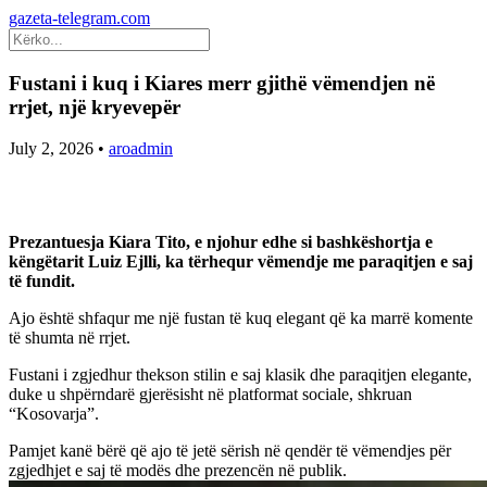
gazeta-telegram.com
Fustani i kuq i Kiares merr gjithë vëmendjen në
rrjet, një kryevepër
July 2, 2026
•
aroadmin
Prezantuesja Kiara Tito, e njohur edhe si bashkëshortja e
këngëtarit Luiz Ejlli, ka tërhequr vëmendje me paraqitjen e saj
të fundit.
Ajo është shfaqur me një fustan të kuq elegant që ka marrë komente
të shumta në rrjet.
Fustani i zgjedhur thekson stilin e saj klasik dhe paraqitjen elegante,
duke u shpërndarë gjerësisht në platformat sociale, shkruan
“Kosovarja”.
Pamjet kanë bërë që ajo të jetë sërish në qendër të vëmendjes për
zgjedhjet e saj të modës dhe prezencën në publik.