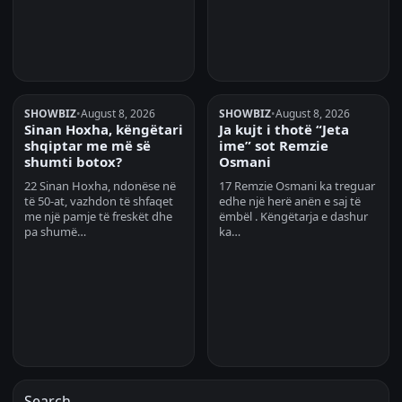
SHOWBIZ
•
August 8, 2026
SHOWBIZ
•
August 8, 2026
Sinan Hoxha, këngëtari
Ja kujt i thotë “Jeta
shqiptar me më së
ime” sot Remzie
shumti botox?
Osmani
22 Sinan Hoxha, ndonëse në
17 Remzie Osmani ka treguar
të 50-at, vazhdon të shfaqet
edhe një herë anën e saj të
me një pamje të freskët dhe
ëmbël . Këngëtarja e dashur
pa shumë…
ka…
Search