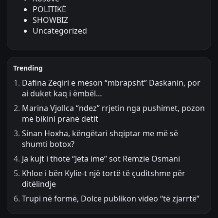
POLITIKË
SHOWBIZ
Uncategorized
Trending
Dafina Zeqiri e mëson “mbrapsht” Daskanin, por
ai duket kaq i ëmbël…
Marina Vjollca “ndez” rrjetin nga pushimet, pozon
me bikini pranë detit
Sinan Hoxha, këngëtari shqiptar me më së
shumti botox?
Ja kujt i thotë “Jeta ime” sot Remzie Osmani
Khloe i bën Kylie-t një tortë të çuditshme për
ditëlindje
Trupi në formë, Dolce publikon video “të zjarrtë”