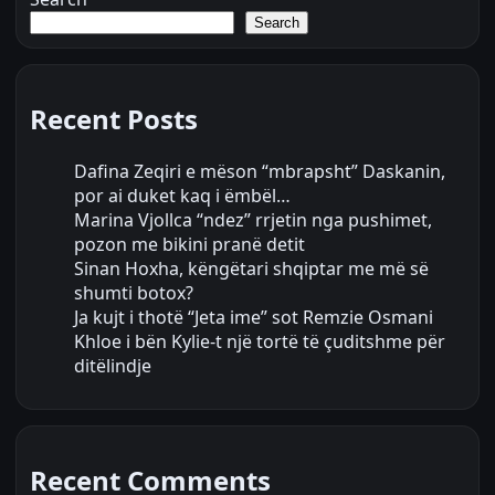
Search
Recent Posts
Dafina Zeqiri e mëson “mbrapsht” Daskanin,
por ai duket kaq i ëmbël…
Marina Vjollca “ndez” rrjetin nga pushimet,
pozon me bikini pranë detit
Sinan Hoxha, këngëtari shqiptar me më së
shumti botox?
Ja kujt i thotë “Jeta ime” sot Remzie Osmani
Khloe i bën Kylie-t një tortë të çuditshme për
ditëlindje
Recent Comments