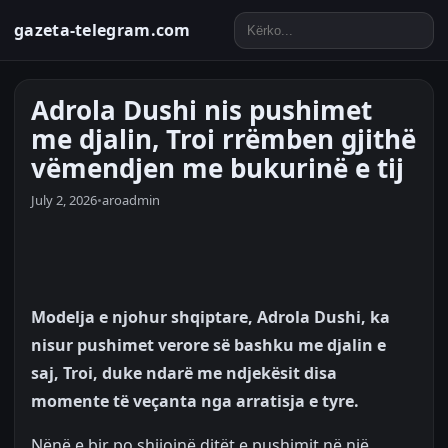
gazeta-telegram.com
Adrola Dushi nis pushimet
me djalin, Troi rrëmben gjithë
vëmendjen me bukurinë e tij
July 2, 2026
•
aroadmin
Modelja e njohur shqiptare, Adrola Dushi, ka
nisur pushimet verore së bashku me djalin e
saj, Troi, duke ndarë me ndjekësit disa
momente të veçanta nga arratisja e tyre.
Nënë e bir po shijojnë ditët e pushimit në një