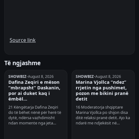
Source link
Të ngjashme
SHOWBIZ
•
August 8, 2026
SHOWBIZ
•
August 8, 2026
Dafina Zeqiri e mëson
Marina Vjollca “ndez”
“mbrapsht” Daskanin,
rrjetin nga pushimet,
por ai duket kaq i
pozon me bikini pranë
ëmbël…
detit
21 Këngëtarja Dafina Zeqiri
16 Moderatorja shqiptare
do të bëhet nënë për herë të
Marina Vjollca po shijon disa
dytë, ndërsa vazhdimisht
ditë relaksi pranë detit. Ajo ka
ndan momente nga jeta…
ndarë me ndjekësit në…