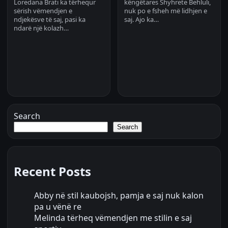
Loredana Brati ka tërhequr
këngëtares Shyhrete Behluli,
sërish vëmendjen e
nuk po e fsheh më lidhjen e
ndjekësve të saj, pasi ka
saj. Ajo ka…
ndarë një kolazh…
Search
Search
Recent Posts
Abby në stil kaubojsh, pamja e saj nuk kalon
pa u vënë re
Melinda tërheq vëmendjen me stilin e saj