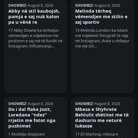
SHOWBIZ
•
August 8, 2026
SHOWBIZ
•
August 8, 2026
Abby në stil kaubojsh,
Melinda tërheq
pamja e saj nuk kalon
vëmendjen me stilin e
pa u vënë re
saj sportiv
17 Abby Dowse ka tërhequr
15 Melinda London ka ndarë
vëmendjen e ndjekësve me
me ndjekësit fotografi të reja
postimin e saj më të fundit në
në Instagram, duke u shfaqur
Instagram. Influencerja…
me një stil…
SHOWBIZ
•
August 8, 2026
SHOWBIZ
•
August 8, 2026
Do i dal flaka Jozit,
Mbesa e Shyhrete
Loredana “ndez”
Behlulit shëtitet me të
rrjetin me fotot nga
dashurin me veturë
pushimet
luksoze
1 Modelja shqiptare
17 Eli Martinaj, mbesa e