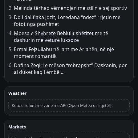
Melinda tërheq vëmendjen me stilin e saj sportiv
Do i dal flaka Jozit, Loredana “ndez” rrjetin me
fotot nga pushimet
Mbesa e Shyhrete Behlulit shëtitet me të
dashurin me veturë luksoze
Ermal Fejzullahu në jaht me Arianën, në një
moment romantik
Dafina Zeqiri e mëson “mbrapsht” Daskanin, por
ai duket kaq i ëmbël…
Weather
Këtu e lidhim më vonë me API (Open-Meteo ose tjetër).
Markets