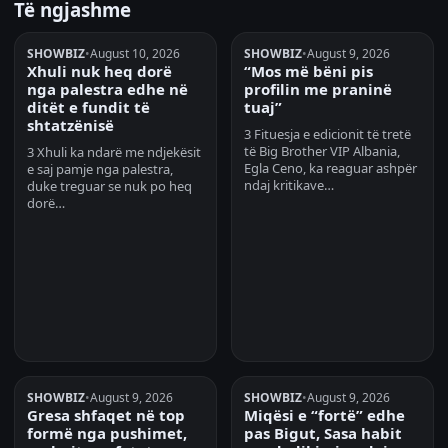
Të ngjashme
SHOWBIZ
•
August 10, 2026
SHOWBIZ
•
August 9, 2026
Xhuli nuk heq dorë
“Mos më bëni pis
nga palestra edhe në
profilin me praninë
ditët e fundit të
tuaj”
shtatzënisë
3 Fituesja e edicionit të tretë
të Big Brother VIP Albania,
3 Xhuli ka ndarë me ndjekësit
Egla Ceno, ka reaguar ashpër
e saj pamje nga palestra,
ndaj kritikave…
duke treguar se nuk po heq
dorë…
SHOWBIZ
•
August 9, 2026
SHOWBIZ
•
August 9, 2026
Gresa shfaqet në top
Miqësi e “fortë” edhe
formë nga pushimet,
pas Bigut, Sasa habit