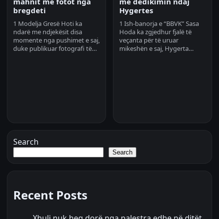
mahnit me fotot nga
me dedikimin ndaj
bregdeti
Hygertes
1 Modelja Gresë Hoti ka
1 Ish-banorja e “BBVK” Sasa
ndarë me ndjekësit disa
Hoda ka zgjedhur fjalë të
momente nga pushimet e saj,
veçanta për të uruar
duke publikuar fotografi të…
mikeshën e saj, Hygerta…
Search
Search
Recent Posts
Xhuli nuk heq dorë nga palestra edhe në ditët