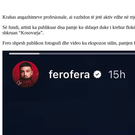
Krahas angazhimeve profesionale, ai vazhdon të jetë aktiv edhe në rrj
Së fundi, artisti ka publikuar disa pamje ku shfaqet duke i krehur flo
shkruan “Kosovarja”.
Fero shpesh publikon fotografi dhe video ku ekspozon stilin, pamjen fiz