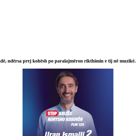
adë, ndërsa prej kohësh po paralajmëron rikthimin e tij në muzikë.