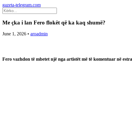
gazeta-telegram.com
Me çka i lan Fero flokët që ka kaq shumë?
June 1, 2026
•
aroadmin
Fero vazhdon të mbetet një nga artistët më të komentuar në estr