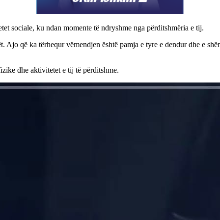
etet sociale, ku ndan momente të ndryshme nga përditshmëria e tij.
kët. Ajo që ka tërhequr vëmendjen është pamja e tyre e dendur dhe e shën
ike dhe aktivitetet e tij të përditshme.