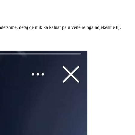
detshme, detaj që nuk ka kaluar pa u vënë re nga ndjekësit e tij,