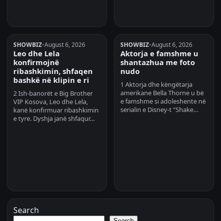
SHOWBIZ
•
August 6, 2026
SHOWBIZ
•
August 6, 2026
Leo dhe Lela
Aktorja e famshme u
konfirmojnë
shantazhua me foto
ribashkimin, shfaqen
nudo
bashkë në klipin e ri
1 Aktorja dhe këngëtarja
amerikane Bella Thorne u bë
2 Ish-banorët e Big Brother
e famshme si adoleshente në
VIP Kosova, Leo dhe Lela,
serialin e Disney-t “Shake…
kanë konfirmuar ribashkimin
e tyre. Dyshja janë shfaqur…
Search
Search