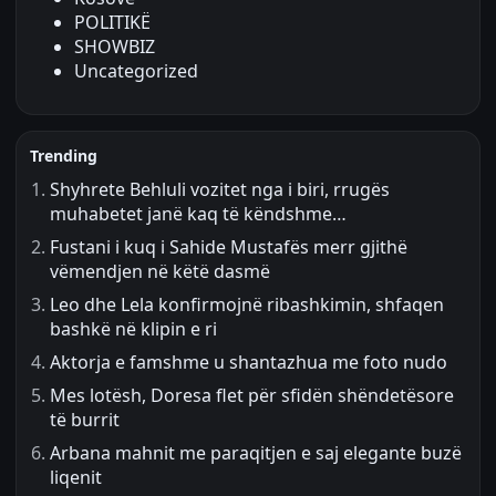
POLITIKË
SHOWBIZ
Uncategorized
Trending
Shyhrete Behluli vozitet nga i biri, rrugës
muhabetet janë kaq të këndshme…
Fustani i kuq i Sahide Mustafës merr gjithë
vëmendjen në këtë dasmë
Leo dhe Lela konfirmojnë ribashkimin, shfaqen
bashkë në klipin e ri
Aktorja e famshme u shantazhua me foto nudo
Mes lotësh, Doresa flet për sfidën shëndetësore
të burrit
Arbana mahnit me paraqitjen e saj elegante buzë
liqenit