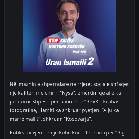
Në imazhin e shpërndarë në rrjetet sociale shfaqet
një kafiteri me emrin “Nysa”, emërtim që ai e ka
përdorur shpesh për banorët e “BBVK”. Krahas
fotografisë, Hamiti ka shkruar pyetjen: “A ju ka
marrë malli?”, shkruan “Kosovarja”.
Publikimi vjen në një kohë kur interesimi për “Big