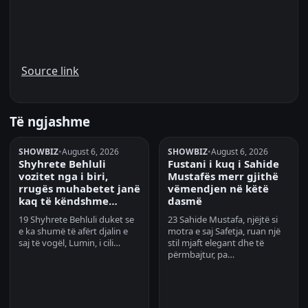
Source link
Të ngjashme
SHOWBIZ
•
August 6, 2026
SHOWBIZ
•
August 6, 2026
Shyhrete Behluli
Fustani i kuq i Sahide
vozitet nga i biri,
Mustafës merr gjithë
rrugës muhabetet janë
vëmendjen në këtë
kaq të këndshme…
dasmë
19 Shyhrete Behluli duket se
23 Sahide Mustafa, njëjtë si
e ka shumë të afërt djalin e
motra e saj Safetja, ruan një
saj të vogël, Lumin, i cili…
stil mjaft elegant dhe të
përmbajtur, pa…