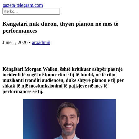
gazeta-telegram.com
Këngëtari nuk duron, thyen pianon në mes të
performances
June 1, 2026
•
aroadmin
Këngëtari Morgan Wallen, është kritikuar ashpër pas një
incidenti të vogël në koncertin e tij të fundit, në të cilin
muzikanti tronditi audiencën, duke shtyrë pianon e tij për
shkak të një mosfunksionimi të pajisjeve në mes të
performancës së tij.