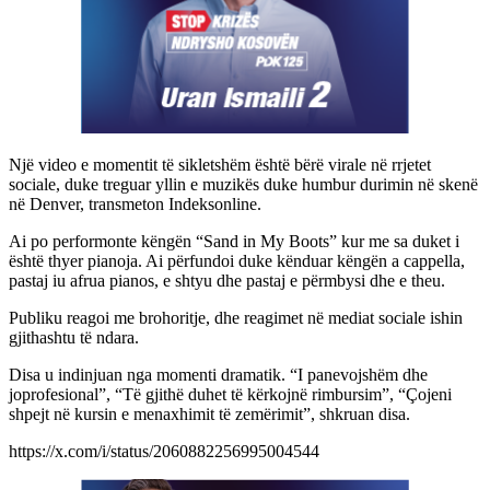
Një video e momentit të sikletshëm është bërë virale në rrjetet
sociale, duke treguar yllin e muzikës duke humbur durimin në skenë
në Denver, transmeton Indeksonline.
Ai po performonte këngën “Sand in My Boots” kur me sa duket i
është thyer pianoja. Ai përfundoi duke kënduar këngën a cappella,
pastaj iu afrua pianos, e shtyu dhe pastaj e përmbysi dhe e theu.
Publiku reagoi me brohoritje, dhe reagimet në mediat sociale ishin
gjithashtu të ndara.
Disa u indinjuan nga momenti dramatik. “I panevojshëm dhe
joprofesional”, “Të gjithë duhet të kërkojnë rimbursim”, “Çojeni
shpejt në kursin e menaxhimit të zemërimit”, shkruan disa.
https://x.com/i/status/2060882256995004544