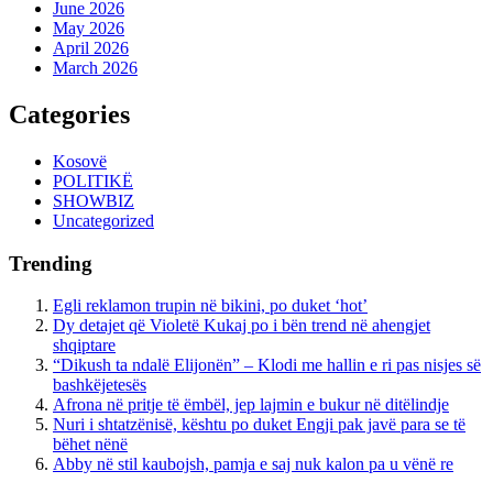
June 2026
May 2026
April 2026
March 2026
Categories
Kosovë
POLITIKË
SHOWBIZ
Uncategorized
Trending
Egli reklamon trupin në bikini, po duket ‘hot’
Dy detajet që Violetë Kukaj po i bën trend në ahengjet
shqiptare
“Dikush ta ndalë Elijonën” – Klodi me hallin e ri pas nisjes së
bashkëjetesës
Afrona në pritje të ëmbël, jep lajmin e bukur në ditëlindje
Nuri i shtatzënisë, kështu po duket Engji pak javë para se të
bëhet nënë
Abby në stil kaubojsh, pamja e saj nuk kalon pa u vënë re