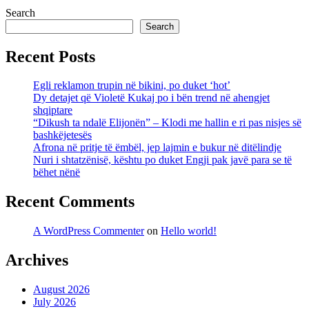
Search
Search
Recent Posts
Egli reklamon trupin në bikini, po duket ‘hot’
Dy detajet që Violetë Kukaj po i bën trend në ahengjet
shqiptare
“Dikush ta ndalë Elijonën” – Klodi me hallin e ri pas nisjes së
bashkëjetesës
Afrona në pritje të ëmbël, jep lajmin e bukur në ditëlindje
Nuri i shtatzënisë, kështu po duket Engji pak javë para se të
bëhet nënë
Recent Comments
A WordPress Commenter
on
Hello world!
Archives
August 2026
July 2026