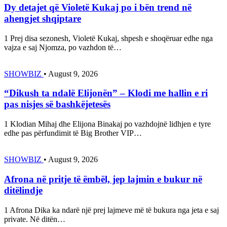
Dy detajet që Violetë Kukaj po i bën trend në
ahengjet shqiptare
1 Prej disa sezonesh, Violetë Kukaj, shpesh e shoqëruar edhe nga
vajza e saj Njomza, po vazhdon të…
SHOWBIZ
•
August 9, 2026
“Dikush ta ndalë Elijonën” – Klodi me hallin e ri
pas nisjes së bashkëjetesës
1 Klodian Mihaj dhe Elijona Binakaj po vazhdojnë lidhjen e tyre
edhe pas përfundimit të Big Brother VIP…
SHOWBIZ
•
August 9, 2026
Afrona në pritje të ëmbël, jep lajmin e bukur në
ditëlindje
1 Afrona Dika ka ndarë një prej lajmeve më të bukura nga jeta e saj
private. Në ditën…