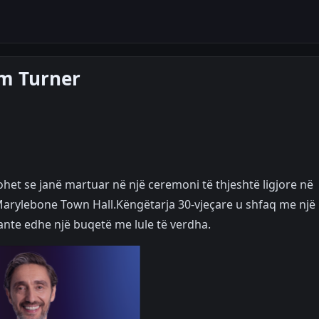
m Turner
ohet se janë martuar në një ceremoni të thjeshtë ligjore në
Marylebone Town Hall.Këngëtarja 30-vjeçare u shfaq me një
te edhe një buqetë me lule të verdha.