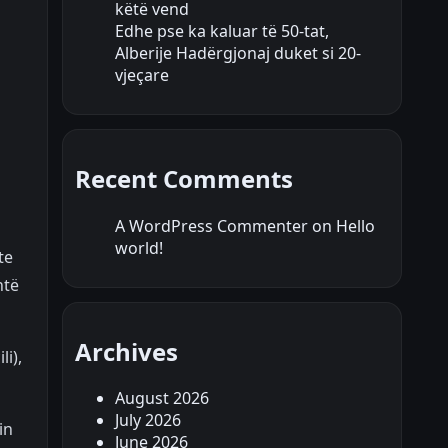
këtë vend
Edhe pse ka kaluar të 50-tat,
Alberije Hadërgjonaj duket si 20-
vjeçare
Recent Comments
A WordPress Commenter
on
Hello
world!
te
htë
Archives
li),
August 2026
July 2026
in
June 2026