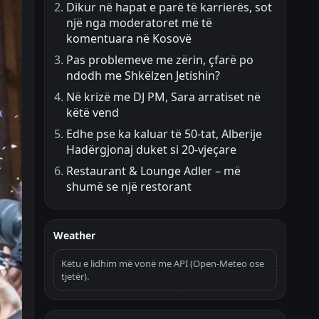
Dikur në hapat e parë të karrierës, sot
një nga moderatoret më të
komentuara në Kosovë
Pas problemeve me zërin, çfarë po
ndodh me Shkëlzen Jetishin?
Në krizë me DJ PM, Sara arratiset në
këtë vend
Edhe pse ka kaluar të 50-tat, Alberije
Hadërgjonaj duket si 20-vjeçare
Restaurant & Lounge Adler – më
shumë se një restorant
Weather
Këtu e lidhim më vonë me API (Open-Meteo ose
tjetër).