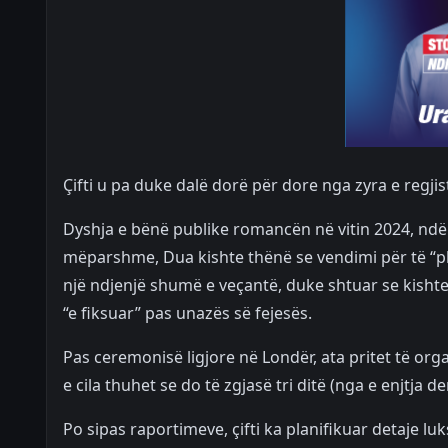
Çifti u pa duke dalë dorë për dore nga zyra e regjis
Dyshja e bënë publike romancën në vitin 2024, ndë
mëparshme, Dua kishte thënë se vendimi për të “pl
një ndjenjë shumë e veçantë, duke shtuar se kisht
“e fiksuar” pas unazës së fejesës.
Pas ceremonisë ligjore në Londër, ata pritet të orga
e cila thuhet se do të zgjasë tri ditë (nga e enjtja de
Po sipas raportimeve, çifti ka planifikuar detaje luk