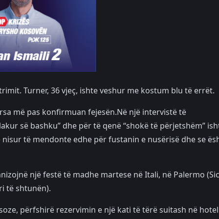
trimit. Turner, 36 vjeç, ishte veshur me kostum blu të errët.
rsa më pas konfirmuan fejesën.Në një intervistë të
akur së bashku” dhe për të qenë “shokë të përjetshëm” ish
e nisur të mendonte edhe për fustanin e nusërisë dhe se ës
nizojnë një festë të madhe martese në Itali, në Palermo (Sici
ri të shtunën).
soze, përfshirë rezervimin e një kati të tërë suitash në hotel