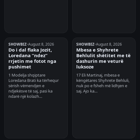
SHOWBIZ
•
August 8, 2026
SHOWBIZ
•
August 8, 2026
Do i dal flaka Jozit,
Mbesa e Shyhrete
Loredana “ndez”
Behlulit shëtitet me të
rrjetin me fotot nga
dashurin me veturë
pushimet
luksoze
1 Modelja shqiptare
17 Eli Martinaj, mbesa e
Loredana Brati ka tërhequr
këngëtares Shyhrete Behluli,
sërish vëmendjen e
nuk po e fsheh më lidhjen e
ndjekësve të saj, pasi ka
saj. Ajo ka…
ndarë një kolazh…