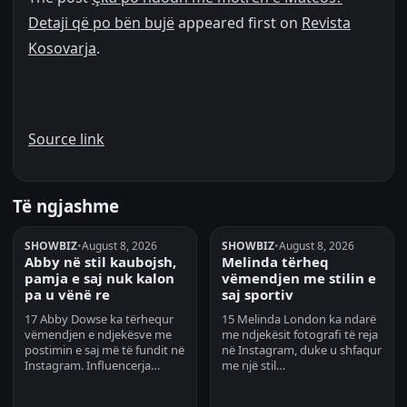
Detaji që po bën bujë
appeared first on
Revista
Kosovarja
.
Source link
Të ngjashme
SHOWBIZ
•
August 8, 2026
SHOWBIZ
•
August 8, 2026
Abby në stil kaubojsh,
Melinda tërheq
pamja e saj nuk kalon
vëmendjen me stilin e
pa u vënë re
saj sportiv
17 Abby Dowse ka tërhequr
15 Melinda London ka ndarë
vëmendjen e ndjekësve me
me ndjekësit fotografi të reja
postimin e saj më të fundit në
në Instagram, duke u shfaqur
Instagram. Influencerja…
me një stil…