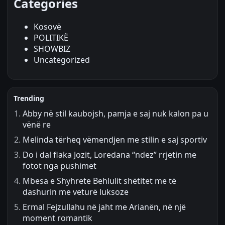
Categories
Kosovë
POLITIKË
SHOWBIZ
Uncategorized
Trending
Abby në stil kaubojsh, pamja e saj nuk kalon pa u
vënë re
Melinda tërheq vëmendjen me stilin e saj sportiv
Do i dal flaka Jozit, Loredana “ndez” rrjetin me
fotot nga pushimet
Mbesa e Shyhrete Behlulit shëtitet me të
dashurin me veturë luksoze
Ermal Fejzullahu në jaht me Arianën, në një
moment romantik