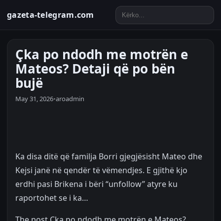
gazeta-telegram.com
Çka po ndodh me motrën e
Mateos? Detaji që po bën
bujë
May 31, 2026
•
aroadmin
Ka disa ditë që familja Borri gjegjësisht Mateo dhe
Kejsi janë në qendër të vëmendjes. E gjithë kjo
erdhi pasi Brikena i bëri “unfollow” atyre ku
raportohet se i ka…
The post
Çka po ndodh me motrën e Mateos?