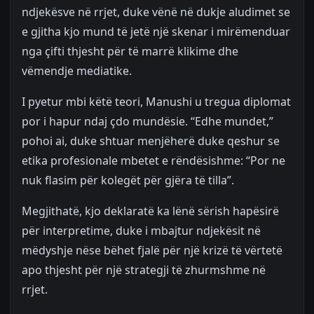
ndjekësve në rrjet, duke vënë në dukje aludimet se
e gjitha kjo mund të jetë një skenar i mirëmenduar
nga çifti thjesht për të marrë klikime dhe
vëmendje mediatike.
I pyetur mbi këtë teori, Manushi u tregua diplomat
por i hapur ndaj çdo mundësie. “Edhe mundet,”
pohoi ai, duke shtuar menjëherë duke qeshur se
etika profesionale mbetet e rëndësishme: “Por ne
nuk flasim për kolegët për gjëra të tilla”.
Megjithatë, kjo deklaratë ka lënë sërish hapësirë
për interpretime, duke i mbajtur ndjekësit në
mëdyshje nëse bëhet fjalë për një krizë të vërtetë
apo thjesht për një strategji të zhurmshme në
rrjet.