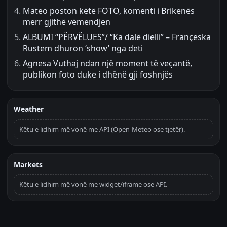
Mateo poston këtë FOTO, komenti i Brikenës
merr gjithë vëmendjen
ALBUMI “PËRVËLUES”/ “Ka dalë dielli” – Françeska
Rustem dhuron ‘show’ nga deti
Agnesa Vuthaj ndan një moment të veçantë,
publikon foto duke i dhënë gji foshnjës
Weather
Këtu e lidhim më vonë me API (Open-Meteo ose tjetër).
Markets
Këtu e lidhim më vonë me widget/iframe ose API.