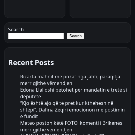
Search
Search
Recent Posts
Rizarta mahnit me pozat nga jahti, paraqitja
merr gjithë vëmendjen
Edona Llalloshi betohet për mandatin e tretë si
deputete
“Kjo është ajo që të pret kur kthehesh në
shtëpi”, Dafina Zeqiri emocionon me postimin
e fundit
Mateo poston këtë FOTO, komenti i Brikenës
merr gjithë vëmendjen