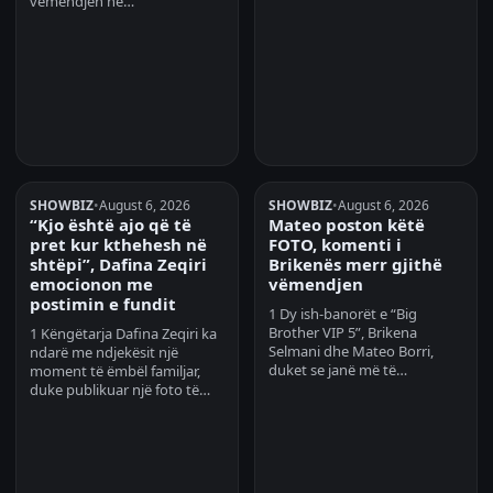
vëmendjen në…
SHOWBIZ
•
August 6, 2026
SHOWBIZ
•
August 6, 2026
“Kjo është ajo që të
Mateo poston këtë
pret kur kthehesh në
FOTO, komenti i
shtëpi”, Dafina Zeqiri
Brikenës merr gjithë
emocionon me
vëmendjen
postimin e fundit
1 Dy ish-banorët e “Big
Brother VIP 5”, Brikena
1 Këngëtarja Dafina Zeqiri ka
Selmani dhe Mateo Borri,
ndarë me ndjekësit një
duket se janë më të…
moment të ëmbël familjar,
duke publikuar një foto të…