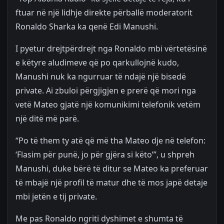
ftuar në një lidhje direkte përballë moderatorit
Ronaldo Sharka ka qenë Edi Manushi.
I pyetur drejtpërdrejt nga Ronaldo mbi vërtetësinë
e këtyre aludimeve që po qarkullojnë kudo,
Manushi nuk ka ngurruar të ndajë një bisedë
private. Ai zbuloi përgjigjen e prerë që mori nga
vetë Mateo gjatë një komunikimi telefonik vetëm
një ditë më parë.
“Po të them ty atë që më tha Mateo dje në telefon:
‘Flasim për punë, jo për gjëra si këto’”, u shpreh
Manushi, duke bërë të ditur se Mateo ka preferuar
të mbajë një profil të matur dhe të mos japë detaje
mbi jetën e tij private.
Me pas Ronaldo ngriti dyshimet e shumta të