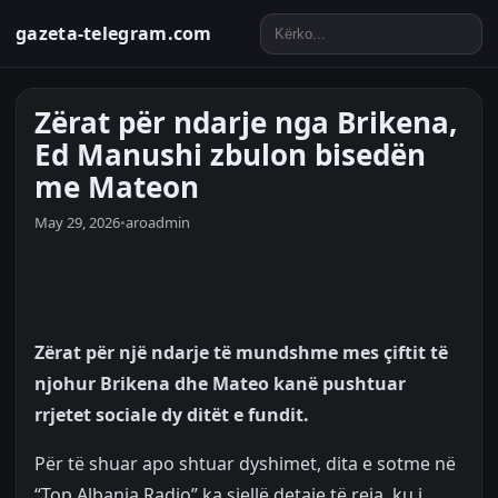
gazeta-telegram.com
Zërat për ndarje nga Brikena,
Ed Manushi zbulon bisedën
me Mateon
May 29, 2026
•
aroadmin
Zërat për një ndarje të mundshme mes çiftit të
njohur Brikena dhe Mateo kanë pushtuar
rrjetet sociale dy ditët e fundit.
Për të shuar apo shtuar dyshimet, dita e sotme në
“Top Albania Radio” ka sjellë detaje të reja, ku i