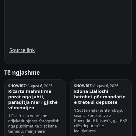
Source link
Të ngjashme
SHOWBIZ
•
August 6, 2026
SHOWBIZ
•
August 6, 2026
Rizarta mahnit me
Edona Llalloshi
pozat nga jahti,
betohet për mandatin
paraqitja merr gjithë
e tretë si deputete
vëmendjen
1 Sot (e enjte) është mbajtur
seanca konstituive e
1 Rizarta ka ndarë me
Kuvendit të Kosovës, gjatë së
ndjekësit një seri fotografish
cilës deputetët e
nga pushimet, të cilat kanë
legjislaturës…
tërhequr menjëherë