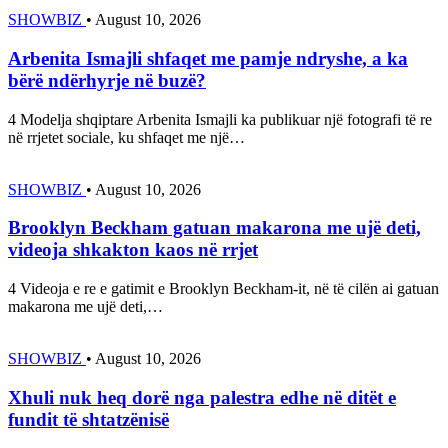
SHOWBIZ
•
August 10, 2026
Arbenita Ismajli shfaqet me pamje ndryshe, a ka
bërë ndërhyrje në buzë?
4 Modelja shqiptare Arbenita Ismajli ka publikuar një fotografi të re
në rrjetet sociale, ku shfaqet me një…
SHOWBIZ
•
August 10, 2026
Brooklyn Beckham gatuan makarona me ujë deti,
videoja shkakton kaos në rrjet
4 Videoja e re e gatimit e Brooklyn Beckham-it, në të cilën ai gatuan
makarona me ujë deti,…
SHOWBIZ
•
August 10, 2026
Xhuli nuk heq dorë nga palestra edhe në ditët e
fundit të shtatzënisë