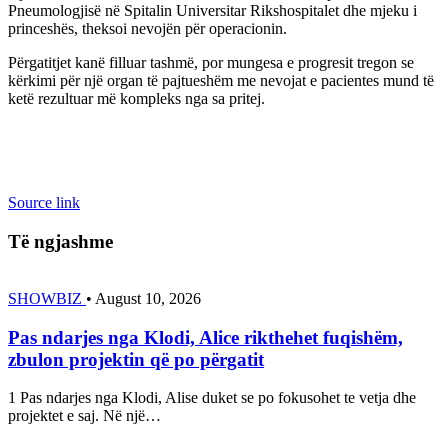
Pneumologjisë në Spitalin Universitar Rikshospitalet dhe mjeku i
princeshës, theksoi nevojën për operacionin.
Përgatitjet kanë filluar tashmë, por mungesa e progresit tregon se
kërkimi për një organ të pajtueshëm me nevojat e pacientes mund të
ketë rezultuar më kompleks nga sa pritej.
Source link
Të ngjashme
SHOWBIZ
•
August 10, 2026
Pas ndarjes nga Klodi, Alice rikthehet fuqishëm,
zbulon projektin që po përgatit
1 Pas ndarjes nga Klodi, Alise duket se po fokusohet te vetja dhe
projektet e saj. Në një…