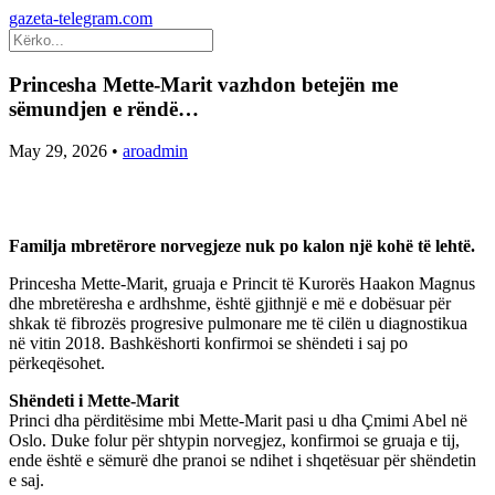
gazeta-telegram.com
Princesha Mette-Marit vazhdon betejën me
sëmundjen e rëndë…
May 29, 2026
•
aroadmin
Familja mbretërore norvegjeze nuk po kalon një kohë të lehtë.
Princesha Mette-Marit, gruaja e Princit të Kurorës Haakon Magnus
dhe mbretëresha e ardhshme, është gjithnjë e më e dobësuar për
shkak të fibrozës progresive pulmonare me të cilën u diagnostikua
në vitin 2018. Bashkëshorti konfirmoi se shëndeti i saj po
përkeqësohet.
Shëndeti i Mette-Marit
Princi dha përditësime mbi Mette-Marit pasi u dha Çmimi Abel në
Oslo. Duke folur për shtypin norvegjez, konfirmoi se gruaja e tij,
ende është e sëmurë dhe pranoi se ndihet i shqetësuar për shëndetin
e saj.