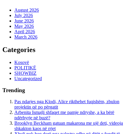
August 2026
July 2026
June 2026
May 2026
April 2026
March 2026
Categories
Kosovë
POLITIKË
SHOWBIZ
Uncategorized
Trending
Pas ndarjes nga Klodi, Alice rikthehet fuqishëm, zbulon
projektin që po përgatit
Arbenita Ismajli shfaqet me pamje ndryshe, a ka bërë
ndërhyrje në buzë?
Brooklyn Beckham gatuan makarona me ujë deti, videoja
shkakton kaos në rrjet
Xhuli nuk heq dorë nga palestra edhe në ditët e fundit të