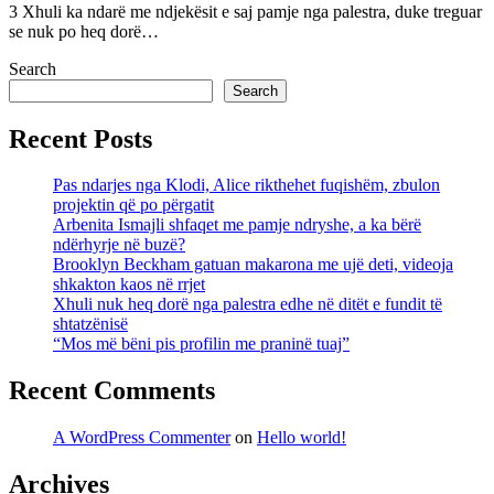
3 Xhuli ka ndarë me ndjekësit e saj pamje nga palestra, duke treguar
se nuk po heq dorë…
Search
Search
Recent Posts
Pas ndarjes nga Klodi, Alice rikthehet fuqishëm, zbulon
projektin që po përgatit
Arbenita Ismajli shfaqet me pamje ndryshe, a ka bërë
ndërhyrje në buzë?
Brooklyn Beckham gatuan makarona me ujë deti, videoja
shkakton kaos në rrjet
Xhuli nuk heq dorë nga palestra edhe në ditët e fundit të
shtatzënisë
“Mos më bëni pis profilin me praninë tuaj”
Recent Comments
A WordPress Commenter
on
Hello world!
Archives