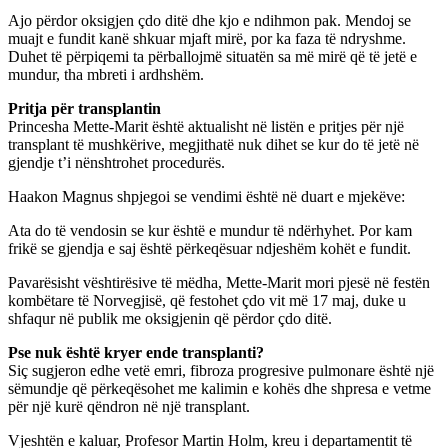
Ajo përdor oksigjen çdo ditë dhe kjo e ndihmon pak. Mendoj se
muajt e fundit kanë shkuar mjaft mirë, por ka faza të ndryshme.
Duhet të përpiqemi ta përballojmë situatën sa më mirë që të jetë e
mundur, tha mbreti i ardhshëm.
Pritja për transplantin
Princesha Mette-Marit është aktualisht në listën e pritjes për një
transplant të mushkërive, megjithatë nuk dihet se kur do të jetë në
gjendje t’i nënshtrohet procedurës.
Haakon Magnus shpjegoi se vendimi është në duart e mjekëve:
Ata do të vendosin se kur është e mundur të ndërhyhet. Por kam
frikë se gjendja e saj është përkeqësuar ndjeshëm kohët e fundit.
Pavarësisht vështirësive të mëdha, Mette-Marit mori pjesë në festën
kombëtare të Norvegjisë, që festohet çdo vit më 17 maj, duke u
shfaqur në publik me oksigjenin që përdor çdo ditë.
Pse nuk është kryer ende transplanti?
Siç sugjeron edhe vetë emri, fibroza progresive pulmonare është një
sëmundje që përkeqësohet me kalimin e kohës dhe shpresa e vetme
për një kurë qëndron në një transplant.
Vjeshtën e kaluar, Profesor Martin Holm, kreu i departamentit të