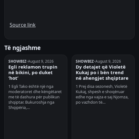
Source link
Të ngjashme
SHOWBIZ
•
August 9, 2026
SHOWBIZ
•
August 9, 2026
Egli reklamon trupin
Dy detajet që Violetë
në bikini, po duket
Kukaj po i bën trend
‘hot’
në ahengjet shqiptare
1 Egli Tako është një nga
1 Prej disa sezonesh, Violetë
moderatoret dhe këngëtaret
Kukaj, shpesh e shoqëruar
me të dashura për publikun
edhe nga vajza e saj Njomza,
shqiptar. Bukuroshja nga
po vazhdon të…
Shqipëria,…