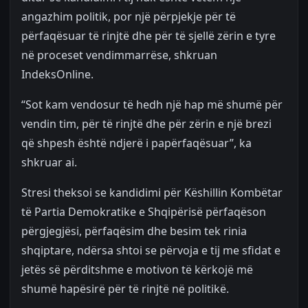
angazhim politik, por një përpjekje për të
përfaqësuar të rinjtë dhe për të sjellë zërin e tyre
në proceset vendimmarrëse, shkruan
IndeksOnline.
“Sot kam vendosur të hedh një hap më shumë për
vendin tim, për të rinjtë dhe për zërin e një brezi
që shpesh është ndjerë i papërfaqësuar”, ka
shkruar ai.
Stresi theksoi se kandidimi për Këshillin Kombëtar
të Partia Demokratike e Shqipërisë përfaqëson
përgjegjësi, përfaqësim dhe besim tek rinia
shqiptare, ndërsa shtoi se përvoja e tij me sfidat e
jetës së përditshme e motivon të kërkojë më
shumë hapësirë për të rinjtë në politikë.