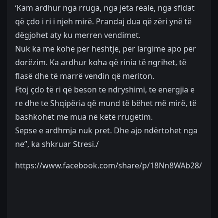
‘Kam ardhur nga rruga, nga jeta reale, nga sfidat
që çdo i ri i njeh mirë. Prandaj dua që zëri ynë të
dëgjohet aty ku merren vendimet.
Nuk ka më kohë për heshtje, për largime apo për
dorëzim. Ka ardhur koha që rinia të ngrihet, të
flasë dhe të marrë vendin që meriton.
Ftoj çdo të ri që beson te ndryshimi, te energjia e
re dhe te Shqipëria që mund të bëhet më mirë, të
bashkohet me mua në këtë rrugëtim.
Sepse e ardhmja nuk pret. Dhe ajo ndërtohet nga
ne”, ka shkruar Stresi./
https://www.facebook.com/share/p/18Nn8WAb28/