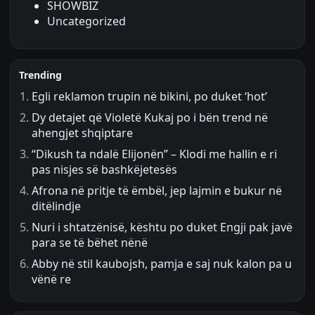
SHOWBIZ
Uncategorized
Trending
Egli reklamon trupin në bikini, po duket ‘hot’
Dy detajet që Violetë Kukaj po i bën trend në
ahengjet shqiptare
“Dikush ta ndalë Elijonën” – Klodi me hallin e ri
pas nisjes së bashkëjetesës
Afrona në pritje të ëmbël, jep lajmin e bukur në
ditëlindje
Nuri i shtatzënisë, kështu po duket Engji pak javë
para se të bëhet nënë
Abby në stil kaubojsh, pamja e saj nuk kalon pa u
vënë re