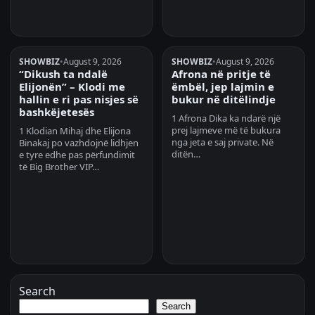
SHOWBIZ
•
August 9, 2026
SHOWBIZ
•
August 9, 2026
“Dikush ta ndalë
Afrona në pritje të
Elijonën” – Klodi me
ëmbël, jep lajmin e
hallin e ri pas nisjes së
bukur në ditëlindje
bashkëjetesës
1 Afrona Dika ka ndarë një
prej lajmeve më të bukura
1 Klodian Mihaj dhe Elijona
nga jeta e saj private. Në
Binakaj po vazhdojnë lidhjen
ditën…
e tyre edhe pas përfundimit
të Big Brother VIP…
Search
Search