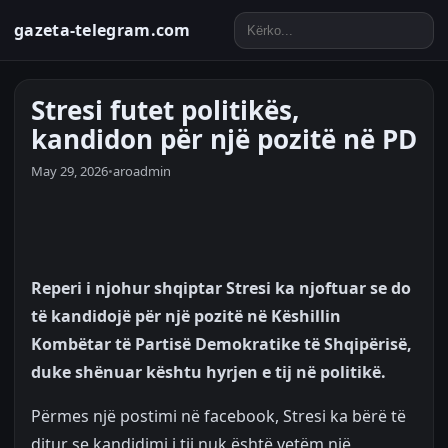
gazeta-telegram.com
Stresi futet politikës,
kandidon për një pozitë në PD
May 29, 2026
•
aroadmin
Reperi i njohur shqiptar Stresi ka njoftuar se do
të kandidojë për një pozitë në Këshillin
Kombëtar të Partisë Demokratike të Shqipërisë,
duke shënuar kështu hyrjen e tij në politikë.
Përmes një postimi në facebook, Stresi ka bërë të
ditur se kandidimi i tij nuk është vetëm një