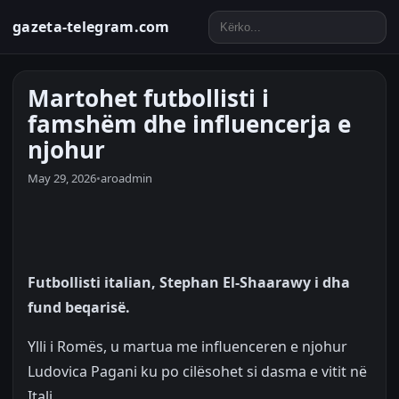
gazeta-telegram.com
Martohet futbollisti i
famshëm dhe influencerja e
njohur
May 29, 2026
•
aroadmin
Futbollisti italian, Stephan El-Shaarawy i dha
fund beqarisë.
Ylli i Romës, u martua me influenceren e njohur
Ludovica Pagani ku po cilësohet si dasma e vitit në
Itali.