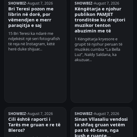
SHOWBIZ
•
August 7, 2026
SHOWBIZ
•
August 7, 2026
Bri Teresi pozon me
Këngëtarja e njohur
librin në dorë, por
publikon PAMJET
vëmendjen e merr
tronditëse ku drejtori
paraqitja e saj
muzikor tenton
abuzimin me të
15 Bri Teresi ka ndarë me
ndjekësit një seri fotografish
1 Këngëtarja kryesore e
të reja në Instagram, këtë
grupit të njohur peruan të
herë duke shijuar…
muzikës cumbia “La Bella
Luz”, Naldy Saldana, ka
akuzuar…
SHOWBIZ
•
August 7, 2026
SHOWBIZ
•
August 7, 2026
Cili është raporti i
Sinan Vllasaliu vendosi
Tarës me gruan e re të
ta shfaq gruan vetëm
Bleros?
pas të 40-tave, nga
kush e ruante…