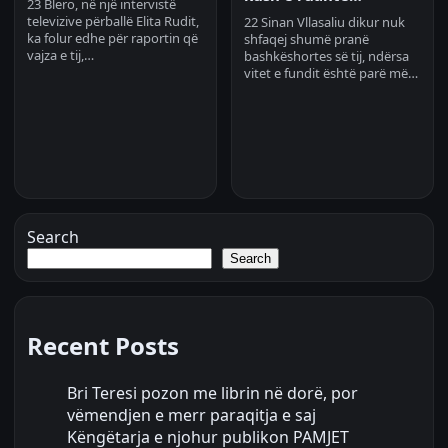
23 Blero, në një intervistë
televizive përballë Elita Rudit,
22 Sinan Vllasaliu dikur nuk
ka folur edhe për raportin që
shfaqej shumë pranë
vajza e tij,…
bashkëshortes së tij, ndërsa
vitet e fundit është parë më…
Search
Search
Recent Posts
Bri Teresi pozon me librin në dorë, por
vëmendjen e merr paraqitja e saj
Këngëtarja e njohur publikon PAMJET