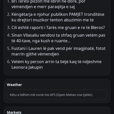
Bri Teresi pozon me librin në dorë, por
vëmendjen e merr paraqitja e saj
Këngëtarja e njohur publikon PAMJET tronditëse
ku drejtori muzikor tenton abuzimin me të
Cili është raporti i Tarës me gruan e re të Bleros?
Sinan Vllasaliu vendosi ta shfaq gruan vetëm pas
të 40-tave, nga kush e ruante…
Fustani i Lauren lë pak vend për imagjinatë, fotot
marrin gjithë vëmendjen
Vetëm ky person arrin ta bëjë kaq të ndjeshme
Leonora Jakupin
Weather
Këtu e lidhim më vonë me API (Open-Meteo ose tjetër).
Markets