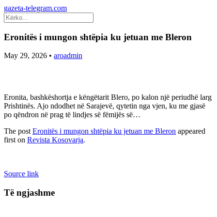
gazeta-telegram.com
Eronitës i mungon shtëpia ku jetuan me Bleron
May 29, 2026
•
aroadmin
Eronita, bashkëshortja e këngëtarit Blero, po kalon një periudhë larg
Prishtinës. Ajo ndodhet në Sarajevë, qytetin nga vjen, ku me gjasë
po qëndron në prag të lindjes së fëmijës së…
The post
Eronitës i mungon shtëpia ku jetuan me Bleron
appeared
first on
Revista Kosovarja
.
Source link
Të ngjashme