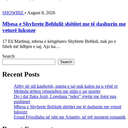
SHOWBIZ
•
August 8, 2026
Mbesa e Shyhrete Behlulit shëtitet me të dashurin me
veturë luksoze
17 Eli Martinaj, mbesa e këngëtares Shyhrete Behluli, nuk po e
fsheh më lidhjen e saj. Ajo ka…
Search
Search
Recent Posts
Abby në stil kaubojsh, pamja e saj nuk kalon pa u vënë re
Melinda tërheq vëmendjen me stilin e saj sportiv
Do i dal flaka Jozit, Loredana “ndez” rrjetin me fotot nga
pushimet
Mbesa e Shyhrete Behlulit shëtitet me të dashurin me veturë
luksoze
Ermal Fejzullahu në jaht me Arianën, në një moment romantik