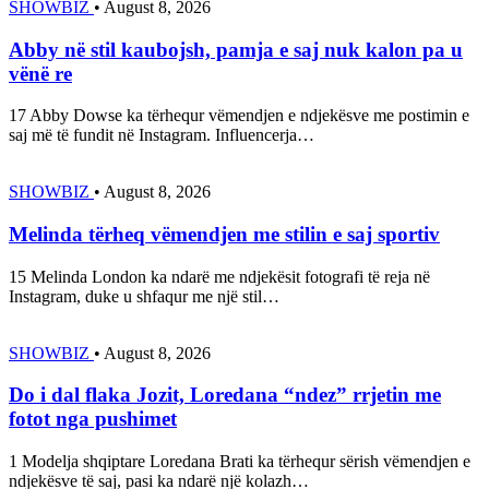
SHOWBIZ
•
August 8, 2026
Abby në stil kaubojsh, pamja e saj nuk kalon pa u
vënë re
17 Abby Dowse ka tërhequr vëmendjen e ndjekësve me postimin e
saj më të fundit në Instagram. Influencerja…
SHOWBIZ
•
August 8, 2026
Melinda tërheq vëmendjen me stilin e saj sportiv
15 Melinda London ka ndarë me ndjekësit fotografi të reja në
Instagram, duke u shfaqur me një stil…
SHOWBIZ
•
August 8, 2026
Do i dal flaka Jozit, Loredana “ndez” rrjetin me
fotot nga pushimet
1 Modelja shqiptare Loredana Brati ka tërhequr sërish vëmendjen e
ndjekësve të saj, pasi ka ndarë një kolazh…