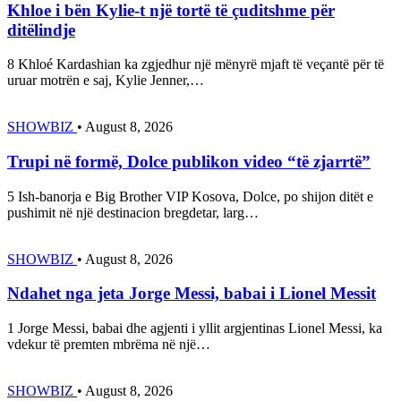
Khloe i bën Kylie-t një tortë të çuditshme për
ditëlindje
8 Khloé Kardashian ka zgjedhur një mënyrë mjaft të veçantë për të
uruar motrën e saj, Kylie Jenner,…
SHOWBIZ
•
August 8, 2026
Trupi në formë, Dolce publikon video “të zjarrtë”
5 Ish-banorja e Big Brother VIP Kosova, Dolce, po shijon ditët e
pushimit në një destinacion bregdetar, larg…
SHOWBIZ
•
August 8, 2026
Ndahet nga jeta Jorge Messi, babai i Lionel Messit
1 Jorge Messi, babai dhe agjenti i yllit argjentinas Lionel Messi, ka
vdekur të premten mbrëma në një…
SHOWBIZ
•
August 8, 2026