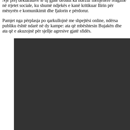
Një prej deklaratave të tij gjatë debatit ka ndezur menjëherë reagime
në rrjetet sociale, ku shumë ndjekës e kanë kritikuar Ilirin për
mënyrën e komunikimit dhe fjalorin e përdorur.
Pamjet nga përplasja po qarkullojnë me shpejtësi online, ndërsa
publiku është ndarë në dy kampe: ata që mbështesin Bujakën dhe
ata që e akuzojnë për sjellje agresive gjatë sfidës.