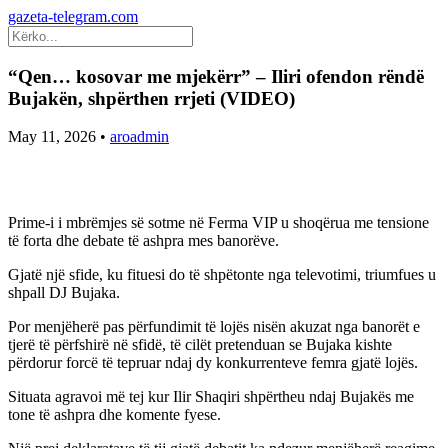
gazeta-telegram.com
“Qen… kosovar me mjekërr” – Iliri ofendon rëndë
Bujakën, shpërthen rrjeti (VIDEO)
May 11, 2026
•
aroadmin
Prime-i i mbrëmjes së sotme në Ferma VIP u shoqërua me tensione
të forta dhe debate të ashpra mes banorëve.
Gjatë një sfide, ku fituesi do të shpëtonte nga televotimi, triumfues u
shpall DJ Bujaka.
Por menjëherë pas përfundimit të lojës nisën akuzat nga banorët e
tjerë të përfshirë në sfidë, të cilët pretenduan se Bujaka kishte
përdorur forcë të tepruar ndaj dy konkurrenteve femra gjatë lojës.
Situata agravoi më tej kur Ilir Shaqiri shpërtheu ndaj Bujakës me
tone të ashpra dhe komente fyese.