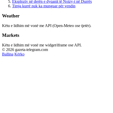
Eksploziv në derën e dyqanit të Noizy-t në Durrës
Timja kurrë nuk ka munguar për vendin
Weather
Këtu e lidhim më vonë me API (Open-Meteo ose tjetër).
Markets
Këtu e lidhim më vonë me widget/iframe ose API.
© 2026 gazeta-telegram.com
Ballina
Kërko