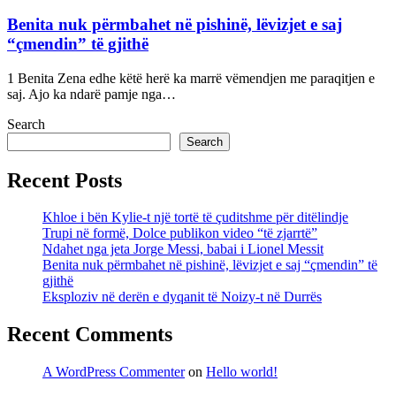
Benita nuk përmbahet në pishinë, lëvizjet e saj
“çmendin” të gjithë
1 Benita Zena edhe këtë herë ka marrë vëmendjen me paraqitjen e
saj. Ajo ka ndarë pamje nga…
Search
Search
Recent Posts
Khloe i bën Kylie-t një tortë të çuditshme për ditëlindje
Trupi në formë, Dolce publikon video “të zjarrtë”
Ndahet nga jeta Jorge Messi, babai i Lionel Messit
Benita nuk përmbahet në pishinë, lëvizjet e saj “çmendin” të
gjithë
Eksploziv në derën e dyqanit të Noizy-t në Durrës
Recent Comments
A WordPress Commenter
on
Hello world!