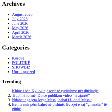
Archives
August 2026
July 2026
June 2026
May 2026
April 2026
March 2026
Categories
Kosovë
POLITIKË
SHOWBIZ
Uncategorized
Trending
Khloe i bën Kylie-t një tortë të çuditshme për ditëlindje
Trupi në formë, Dolce publikon video “të zjarrtë”
Ndahet nga jeta Jorge Messi, babai i Lionel Messit
Benita nuk përmbahet në pishinë, lëvizjet e saj “çmendin” të
gjithë