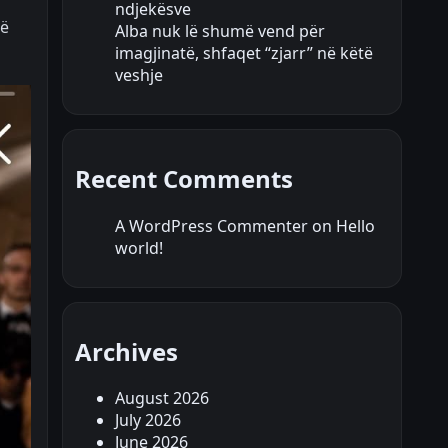
ndjekësve
jë
Alba nuk lë shumë vend për
imagjinatë, shfaqet “zjarr” në këtë
veshje
Recent Comments
A WordPress Commenter
on
Hello
world!
Archives
August 2026
July 2026
June 2026