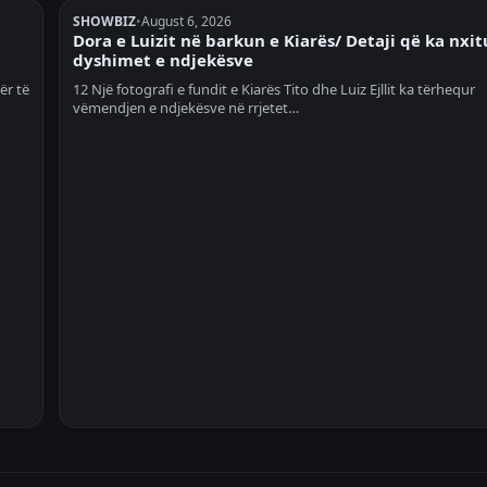
SHOWBIZ
•
August 6, 2026
Dora e Luizit në barkun e Kiarës/ Detaji që ka nxit
dyshimet e ndjekësve
ër të
12 Një fotografi e fundit e Kiarës Tito dhe Luiz Ejllit ka tërhequr
vëmendjen e ndjekësve në rrjetet…