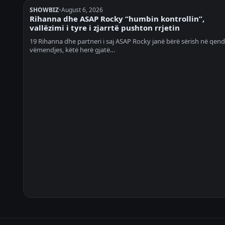
SHOWBIZ
•
August 6, 2026
Rihanna dhe ASAP Rocky “humbin kontrollin”,
vallëzimi i tyre i zjarrtë pushton rrjetin
19 Rihanna dhe partneri i saj ASAP Rocky janë bërë sërish në qend
vëmendjes, këtë herë gjatë…