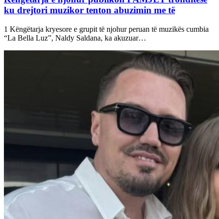
ku drejtori muzikor tenton abuzimin me të
1 Këngëtarja kryesore e grupit të njohur peruan të muzikës cumbia
“La Bella Luz”, Naldy Saldana, ka akuzuar…