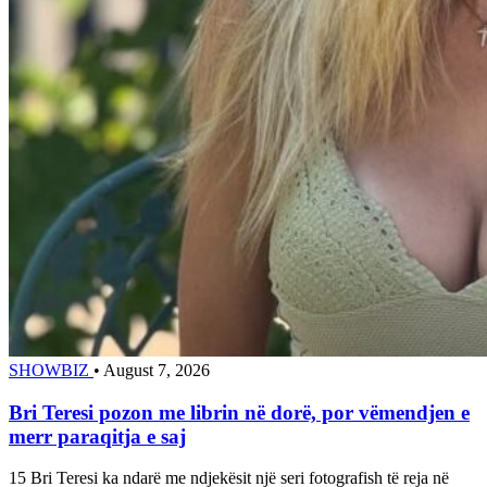
SHOWBIZ
•
August 7, 2026
Bri Teresi pozon me librin në dorë, por vëmendjen e
merr paraqitja e saj
15 Bri Teresi ka ndarë me ndjekësit një seri fotografish të reja në