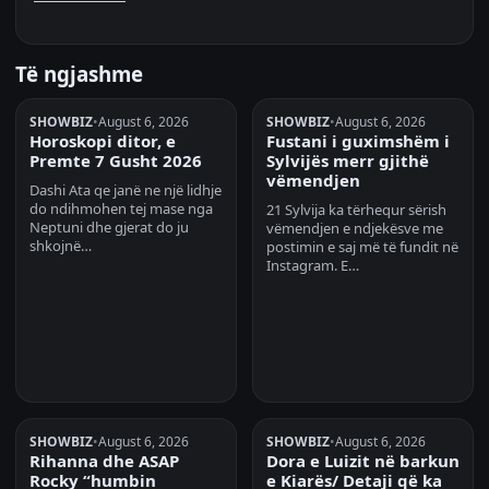
Të ngjashme
SHOWBIZ
•
August 6, 2026
SHOWBIZ
•
August 6, 2026
Horoskopi ditor, e
Fustani i guximshëm i
Premte 7 Gusht 2026
Sylvijës merr gjithë
vëmendjen
Dashi Ata qe janë ne një lidhje
do ndihmohen tej mase nga
21 Sylvija ka tërhequr sërish
Neptuni dhe gjerat do ju
vëmendjen e ndjekësve me
shkojnë…
postimin e saj më të fundit në
Instagram. E…
SHOWBIZ
•
August 6, 2026
SHOWBIZ
•
August 6, 2026
Rihanna dhe ASAP
Dora e Luizit në barkun
Rocky “humbin
e Kiarës/ Detaji që ka