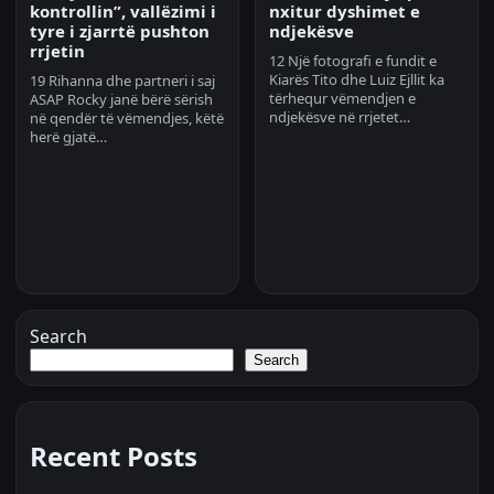
kontrollin”, vallëzimi i
nxitur dyshimet e
tyre i zjarrtë pushton
ndjekësve
rrjetin
12 Një fotografi e fundit e
Kiarës Tito dhe Luiz Ejllit ka
19 Rihanna dhe partneri i saj
tërhequr vëmendjen e
ASAP Rocky janë bërë sërish
ndjekësve në rrjetet…
në qendër të vëmendjes, këtë
herë gjatë…
Search
Search
Recent Posts