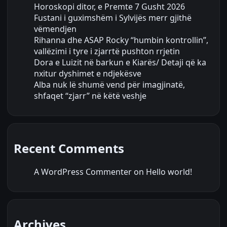
Horoskopi ditor, e Premte 7 Gusht 2026
Fustani i guximshëm i Sylvijës merr gjithë
vëmendjen
Rihanna dhe ASAP Rocky “humbin kontrollin”,
vallëzimi i tyre i zjarrtë pushton rrjetin
Dora e Luizit në barkun e Kiarës/ Detaji që ka
nxitur dyshimet e ndjekësve
Alba nuk lë shumë vend për imagjinatë,
shfaqet “zjarr” në këtë veshje
Recent Comments
A WordPress Commenter
on
Hello world!
Archives