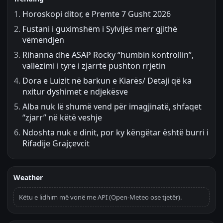
Horoskopi ditor, e Premte 7 Gusht 2026
Fustani i guximshëm i Sylvijës merr gjithë
vëmendjen
Rihanna dhe ASAP Rocky “humbin kontrollin”,
vallëzimi i tyre i zjarrtë pushton rrjetin
Dora e Luizit në barkun e Kiarës/ Detaji që ka
nxitur dyshimet e ndjekësve
Alba nuk lë shumë vend për imagjinatë, shfaqet
“zjarr” në këtë veshje
Ndoshta nuk e dinit, por ky këngëtar është burri i
Rifadije Grajçevcit
Weather
Këtu e lidhim më vonë me API (Open-Meteo ose tjetër).