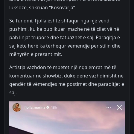
luksoze, shkruan “Kosovarja”.
Së fundmi, Fjolla është shfaqur nga një vend
pushimi, ku ka publikuar imazhe në të cilat vë në
pah linjat trupore dhe tatuazhet e saj. Paraqitja e
saj këtë herë ka tërhequr vëmendje për stilin dhe
mënyrën e prezantimit.
Artistja vazhdon të mbetet një nga emrat më të
komentuar në showbiz, duke qenë vazhdimisht në
qendër të vëmendjes me postimet dhe paraqitjet e
saj.