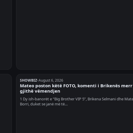
SHOWBIZ
•
August 6, 2026
Mateo poston këtë FOTO, komenti i Brikenës merr
gjithë vëmendjen
1 Dy ish-banorët e “Big Brother VIP 5”, Brikena Selmani dhe Mat
Borri, duket se janë më të…