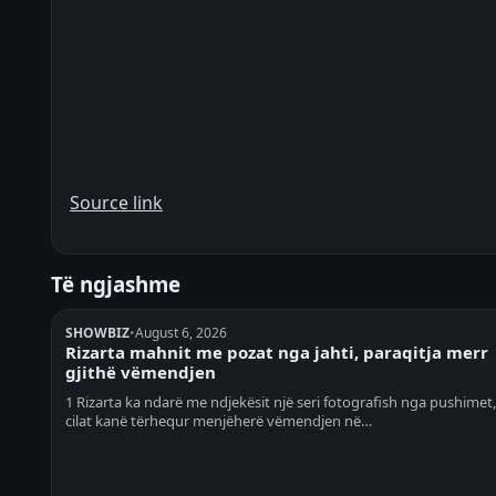
Source link
Të ngjashme
SHOWBIZ
•
August 6, 2026
Rizarta mahnit me pozat nga jahti, paraqitja merr
gjithë vëmendjen
1 Rizarta ka ndarë me ndjekësit një seri fotografish nga pushimet,
cilat kanë tërhequr menjëherë vëmendjen në…