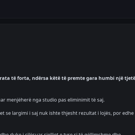
ata të forta, ndërsa këtë të premte gara humbi një tjet
ar menjëherë nga studio pas eliminimit të saj.
 se largimi i saj nuk ishte thjesht rezultat i lojës, por edhe 
he duke i cilësuar sjelljet e tyre si të qëllimshme dhe