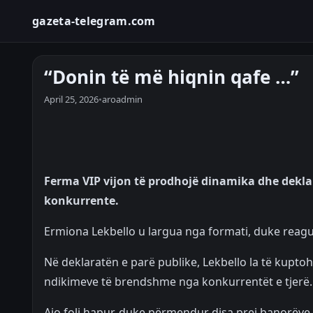
gazeta-telegram.com
“Donin të më hiqnin qafe …”
April 25, 2026
•
aroadmin
Ferma VIP vijon të prodhojë dinamika dhe deklar
konkurrente.
Ermiona Lekbello u largua nga formati, duke reagu
Në deklaratën e parë publike, Lekbello la të kuptohet
ndikimeve të brendshme nga konkurrentët e tjerë.
Ajo foli hapur, duke përmendur disa prej banorëve d