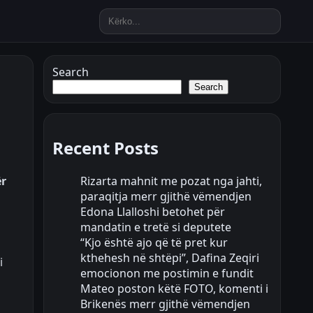
Search
Search
Recent Posts
Rizarta mahnit me pozat nga jahti,
ër
paraqitja merr gjithë vëmendjen
Edona Llalloshi betohet për
mandatin e tretë si deputete
“Kjo është ajo që të pret kur
kthehesh në shtëpi”, Dafina Zeqiri
i
emocionon me postimin e fundit
Mateo poston këtë FOTO, komenti i
Brikenës merr gjithë vëmendjen