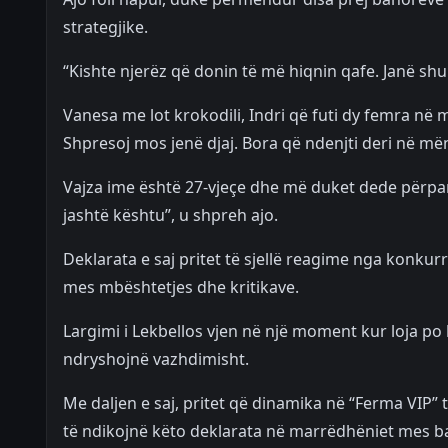
strategjike.
“Kishte njerëz që donin të më hiqnin qafe. Janë shu
Vanesa me lot krokodili, Indri që futi dy femra në me
Shpresoj mos jenë djaj. Bora që ndenjti deri në mën
Vajza ime është 27-vjeçe dhe më duket dede përpara
jashtë kështu”, u shpreh ajo.
Deklarata e saj pritet të sjellë reagime nga konku
mes mbështetjes dhe kritikave.
Largimi i Lekbellos vjen në një moment kur loja po
ndryshojnë vazhdimisht.
Me daljen e saj, pritet që dinamika në “Ferma VIP” t
të ndikojnë këto deklarata në marrëdhëniet mes ba