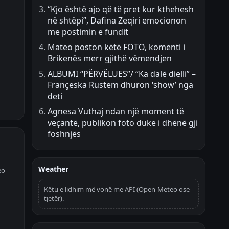
“Kjo është ajo që të pret kur kthehesh
në shtëpi”, Dafina Zeqiri emocionon
me postimin e fundit
Mateo poston këtë FOTO, komenti i
Brikenës merr gjithë vëmendjen
ALBUMI “PËRVËLUES”/ “Ka dalë dielli” –
Françeska Rustem dhuron ‘show’ nga
deti
Agnesa Vuthaj ndan një moment të
veçantë, publikon foto duke i dhënë gji
foshnjës
Weather
eo
Këtu e lidhim më vonë me API (Open-Meteo ose
tjetër).