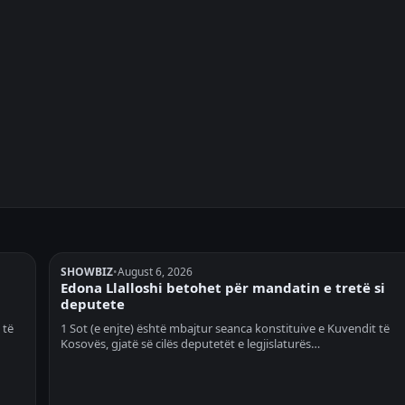
SHOWBIZ
•
August 6, 2026
Edona Llalloshi betohet për mandatin e tretë si
deputete
 të
1 Sot (e enjte) është mbajtur seanca konstituive e Kuvendit të
Kosovës, gjatë së cilës deputetët e legjislaturës…