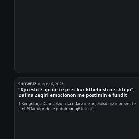
SHOWBIZ
•
August 6, 2026
“Kjo është ajo që të pret kur kthehesh në shtëpi”,
Dafina Zeqiri emocionon me postimin e fundit
1 Këngëtarja Dafina Zeqiri ka ndarë me ndjekësit një moment të
ëmbël familjar, duke publikuar një foto të…