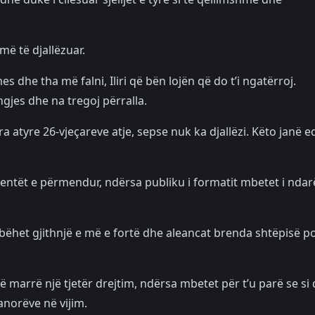
më të djallëzuar.
s dhe tha më falni, Iliri që bën lojën që do t’i ngatërroj.
gjes dhe na tregoj përralla.
 atyre 26-vjeçareve atje, sepse nuk ka djallëzi. Këto janë 
rrentët e përmendur, ndërsa publiku i formatit mbetet i ndar
 bëhet gjithnjë e më e fortë dhe aleancat brenda shtëpisë p
ë marrë një tjetër drejtim, ndërsa mbetet për t’u parë se si
norëve në vijim.