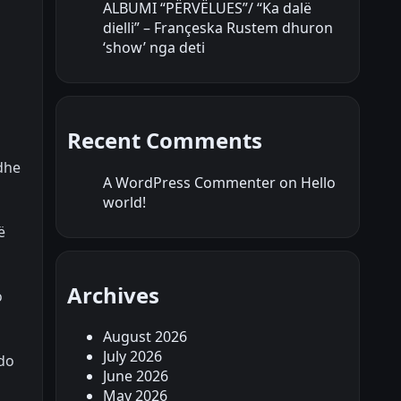
ALBUMI “PËRVËLUES”/ “Ka dalë
dielli” – Françeska Rustem dhuron
‘show’ nga deti
Recent Comments
edhe
A WordPress Commenter
on
Hello
world!
ë
Archives
o
August 2026
July 2026
 do
June 2026
May 2026