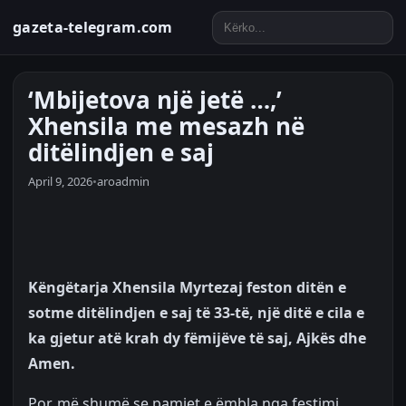
gazeta-telegram.com
‘Mbijetova një jetë …,’
Xhensila me mesazh në
ditëlindjen e saj
April 9, 2026
•
aroadmin
Këngëtarja Xhensila Myrtezaj feston ditën e
sotme ditëlindjen e saj të 33-të, një ditë e cila e
ka gjetur atë krah dy fëmijëve të saj, Ajkës dhe
Amen.
Por, më shumë se pamjet e ëmbla nga festimi,