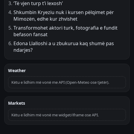
‘Të vjen turp t’i lexosh’
Shkumbin Kryeziu nuk i kursen pëlqimet për
Mimozën, edhe kur zhvishet
Transformohet aktori turk, fotografia e fundit
befason fansat
Edona Llalloshi a u zbukurua kaq shumë pas
ndarjes?
Weather
Këtu e lidhim më vonë me API (Open-Meteo ose tjetër).
Markets
Këtu e lidhim më vonë me widget/iframe ose API.