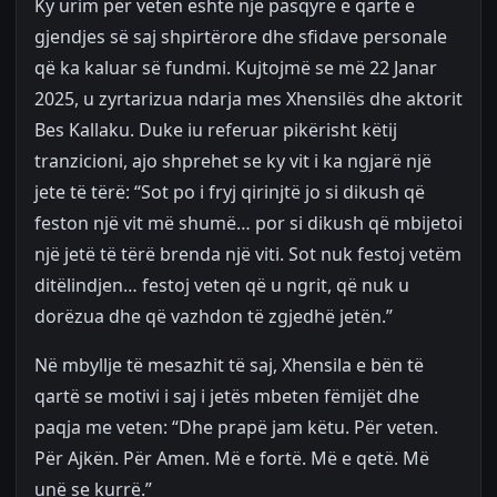
Ky urim për veten është një pasqyrë e qartë e
gjendjes së saj shpirtërore dhe sfidave personale
që ka kaluar së fundmi. Kujtojmë se më 22 Janar
2025, u zyrtarizua ndarja mes Xhensilës dhe aktorit
Bes Kallaku. Duke iu referuar pikërisht këtij
tranzicioni, ajo shprehet se ky vit i ka ngjarë një
jete të tërë: “Sot po i fryj qirinjtë jo si dikush që
feston një vit më shumë… por si dikush që mbijetoi
një jetë të tërë brenda një viti. Sot nuk festoj vetëm
ditëlindjen… festoj veten që u ngrit, që nuk u
dorëzua dhe që vazhdon të zgjedhë jetën.”
Në mbyllje të mesazhit të saj, Xhensila e bën të
qartë se motivi i saj i jetës mbeten fëmijët dhe
paqja me veten: “Dhe prapë jam këtu. Për veten.
Për Ajkën. Për Amen. Më e fortë. Më e qetë. Më
unë se kurrë.”