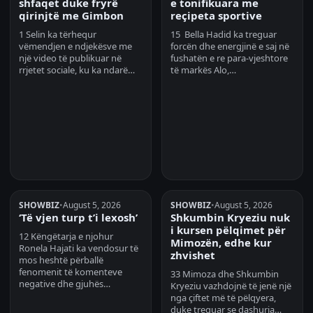
shfaqet duke fryrë
e tonifikuara me
qirinjtë me Gimbon
reçipeta sportive
1 Selin ka tërhequr
15 Bella Hadid ka treguar
vëmendjen e ndjekësve me
forcën dhe energjinë e saj në
një video të publikuar në
fushatën e re para-vjeshtore
rrjetet sociale, ku ka ndarë…
të markës Alo,…
SHOWBIZ
•
August 5, 2026
SHOWBIZ
•
August 5, 2026
‘Të vjen turp t’i lexosh’
Shkumbin Kryeziu nuk
i kursen pëlqimet për
12 Këngëtarja e njohur
Mimozën, edhe kur
Ronela Hajati ka vendosur të
zhvishet
mos heshtë përballë
fenomenit të komenteve
33 Mimoza dhe Shkumbin
negative dhe gjuhës…
Kryeziu vazhdojnë të jenë një
nga çiftet më të pëlqyera,
duke treguar se dashuria…