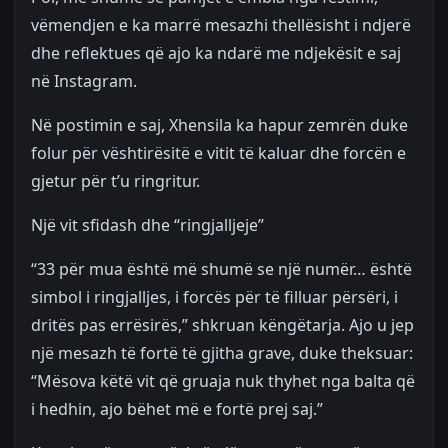
vëmendjen e ka marrë mesazhi thellësisht i ndjerë
dhe reflektues që ajo ka ndarë me ndjekësit e saj
në Instagram.
Në postimin e saj, Xhensila ka hapur zemrën duke
folur për vështirësitë e vitit të kaluar dhe forcën e
gjetur për t’u ringritur.
Një vit sfidash dhe “ringjalljeje”
“33 për mua është më shumë se një numër… është
simbol i ringjalljes, i forcës për të filluar përsëri, i
dritës pas errësirës,” shkruan këngëtarja. Ajo u jep
një mesazh të fortë të gjitha grave, duke theksuar:
“Mësova këtë vit që gruaja nuk thyhet nga balta që
i hedhin, ajo bëhet më e fortë prej saj.”