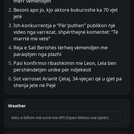
merr vëmendjen
Besoni apo jo, kjo aktore bukuroshe ka 70 vjet
jetë
Ish-konkurrentja e “Për’puthen” publikon një
video nga varrezat, shpërthejnë komentet: “Të
marrtë me vete”
Reja e Sali Berishës tërheq vëmendjen me
paraqitjen nga plazhi
Pasi konfirmoi ribashkimin me Leon, Lela bën
përshëndetjen unike për ndjekësit
Sot varroset Arianit Çetaj, 34-vjeçari që u gjet pa
shenja jete në Pejë
Weather
Këtu e lidhim më vonë me API (Open-Meteo ose tjetër).