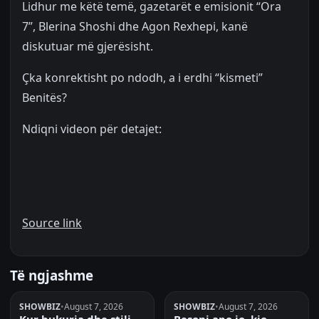
Lidhur me këtë temë, gazetarët e emisionit “Ora
7”, Blerina Shoshi dhe Agon Rexhepi, kanë
diskutuar më gjerësisht.
Çka konrektisht po ndodh, a i erdhi “kismeti”
Benitës?
Ndiqni videon për detajet:
Source link
Të ngjashme
SHOWBIZ
•
August 7, 2026
SHOWBIZ
•
August 7, 2026