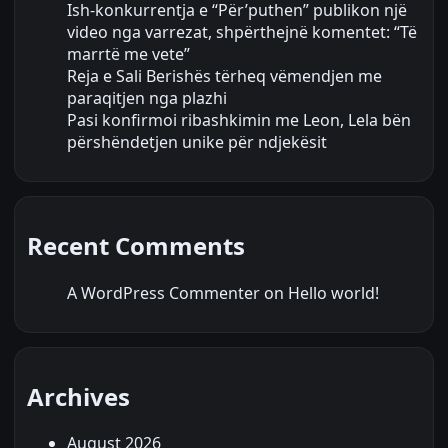
Ish-konkurrentja e “Për’puthen” publikon një
video nga varrezat, shpërthejnë komentet: “Të
marrtë me vete”
Reja e Sali Berishës tërheq vëmendjen me
paraqitjen nga plazhi
Pasi konfirmoi ribashkimin me Leon, Lela bën
përshëndetjen unike për ndjekësit
Recent Comments
A WordPress Commenter
on
Hello world!
Archives
August 2026