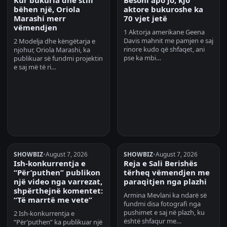
Kur bukuria dhe stili
Besoni apo jo, kjo
bëhen një, Oriola
aktore bukuroshe ka
Marashi merr
70 vjet jetë
vëmendjen
1 Aktorja amerikane Geena
Davis mahnit me pamjen e saj
2 Modelja dhe këngëtarja e
rinore kudo që shfaqet, ani
njohur, Oriola Marashi, ka
pse ka mbi…
publikuar së fundmi projektin
e saj më të ri…
SHOWBIZ
•
August 7, 2026
SHOWBIZ
•
August 7, 2026
Ish-konkurrentja e
Reja e Sali Berishës
“Për’puthen” publikon
tërheq vëmendjen me
një video nga varrezat,
paraqitjen nga plazhi
shpërthejnë komentet:
Armina Mevlani ka ndarë së
“Të marrtë me vete”
fundmi disa fotografi nga
pushimet e saj në plazh, ku
2 Ish-konkurrentja e
është shfaqur me…
“Për’puthen” ka publikuar një