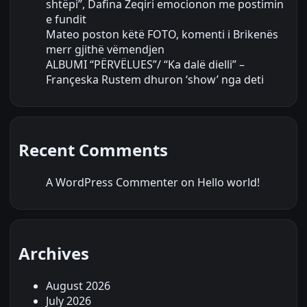
shtëpi”, Dafina Zeqiri emocionon me postimin
e fundit
Mateo poston këtë FOTO, komenti i Brikenës
merr gjithë vëmendjen
ALBUMI “PËRVËLUES”/ “Ka dalë dielli” –
Françeska Rustem dhuron ‘show’ nga deti
Recent Comments
A WordPress Commenter
on
Hello world!
Archives
August 2026
July 2026