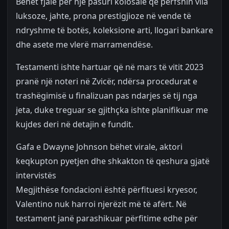
Bëhet fjalë për një pasuri kolosale që përfshin vila
luksoze, jahte, prona prestigjioze në vende të
ndryshme të botës, koleksione arti, llogari bankare
dhe asete me vlerë marramendëse.
Testamenti ishte hartuar që në mars të vitit 2023
pranë një noteri në Zvicër, ndërsa procedurat e
trashëgimisë u finalizuan pas ndarjes së tij nga
jeta, duke treguar se gjithçka ishte planifikuar me
kujdes deri në detajin e fundit.
Gafa e Dwayne Johnson bëhet virale, aktori
keqkupton pyetjen dhe shkakton të qeshura gjatë
intervistës
Megjithëse fondacioni është përfituesi kryesor,
Valentino nuk harroi njerëzit më të afërt. Në
testament janë parashikuar përfitime edhe për