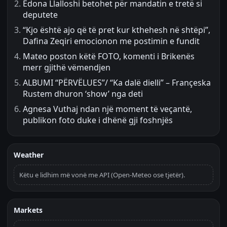
Edona Llalloshi betohet për mandatin e tretë si
deputete
“Kjo është ajo që të pret kur kthehesh në shtëpi”,
Dafina Zeqiri emocionon me postimin e fundit
Mateo poston këtë FOTO, komenti i Brikenës
merr gjithë vëmendjen
ALBUMI “PËRVËLUES”/ “Ka dalë dielli” – Françeska
Rustem dhuron ‘show’ nga deti
Agnesa Vuthaj ndan një moment të veçantë,
publikon foto duke i dhënë gji foshnjës
Weather
Këtu e lidhim më vonë me API (Open-Meteo ose tjetër).
Markets