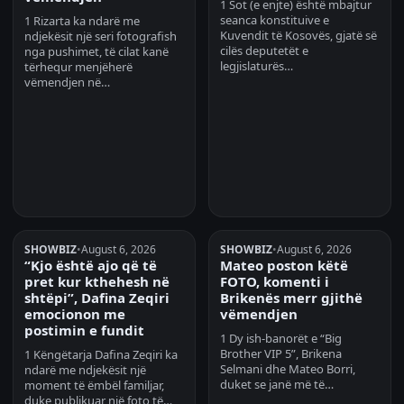
1 Sot (e enjte) është mbajtur
seanca konstituive e
1 Rizarta ka ndarë me
Kuvendit të Kosovës, gjatë së
ndjekësit një seri fotografish
cilës deputetët e
nga pushimet, të cilat kanë
legjislaturës…
tërhequr menjëherë
vëmendjen në…
SHOWBIZ
•
August 6, 2026
SHOWBIZ
•
August 6, 2026
“Kjo është ajo që të
Mateo poston këtë
pret kur kthehesh në
FOTO, komenti i
shtëpi”, Dafina Zeqiri
Brikenës merr gjithë
emocionon me
vëmendjen
postimin e fundit
1 Dy ish-banorët e “Big
Brother VIP 5”, Brikena
1 Këngëtarja Dafina Zeqiri ka
Selmani dhe Mateo Borri,
ndarë me ndjekësit një
duket se janë më të…
moment të ëmbël familjar,
duke publikuar një foto të…