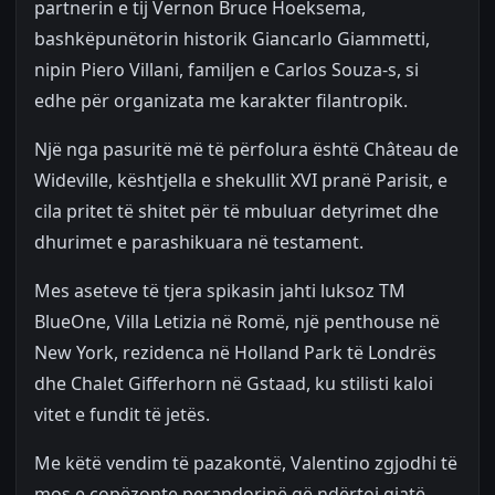
partnerin e tij Vernon Bruce Hoeksema,
bashkëpunëtorin historik Giancarlo Giammetti,
nipin Piero Villani, familjen e Carlos Souza-s, si
edhe për organizata me karakter filantropik.
Një nga pasuritë më të përfolura është Château de
Wideville, kështjella e shekullit XVI pranë Parisit, e
cila pritet të shitet për të mbuluar detyrimet dhe
dhurimet e parashikuara në testament.
Mes aseteve të tjera spikasin jahti luksoz TM
BlueOne, Villa Letizia në Romë, një penthouse në
New York, rezidenca në Holland Park të Londrës
dhe Chalet Gifferhorn në Gstaad, ku stilisti kaloi
vitet e fundit të jetës.
Me këtë vendim të pazakontë, Valentino zgjodhi të
mos e copëzonte perandorinë që ndërtoi gjatë