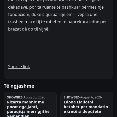
dekadave, por ta ruante të bashkuar përmes një
fondacioni, duke siguruar që emri, vepra dhe
trashëgimia e tij të mbeten të paprekura edhe për
brezat që do të vijnë.
Source link
Të ngjashme
SHOWBIZ
•
August 6, 2026
SHOWBIZ
•
August 6, 2026
Rizarta mahnit me
Edona Llalloshi
pozat nga jahti,
betohet për mandatin
paraqitja merr gjithë
e tretë si deputete
vëmendjen