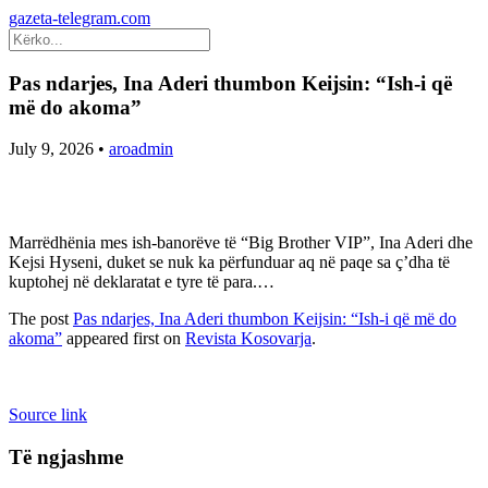
gazeta-telegram.com
Pas ndarjes, Ina Aderi thumbon Keijsin: “Ish-i që
më do akoma”
July 9, 2026
•
aroadmin
Marrëdhënia mes ish-banorëve të “Big Brother VIP”, Ina Aderi dhe
Kejsi Hyseni, duket se nuk ka përfunduar aq në paqe sa ç’dha të
kuptohej në deklaratat e tyre të para.…
The post
Pas ndarjes, Ina Aderi thumbon Keijsin: “Ish-i që më do
akoma”
appeared first on
Revista Kosovarja
.
Source link
Të ngjashme