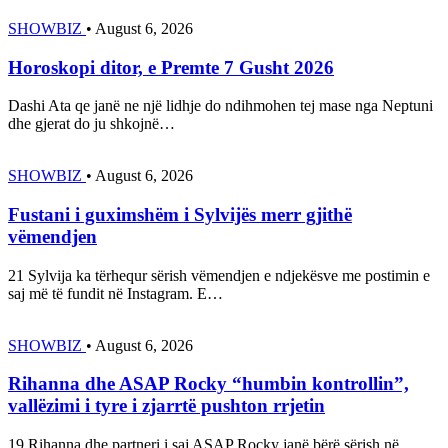
SHOWBIZ
•
August 6, 2026
Horoskopi ditor, e Premte 7 Gusht 2026
Dashi Ata qe janë ne një lidhje do ndihmohen tej mase nga Neptuni
dhe gjerat do ju shkojnë…
SHOWBIZ
•
August 6, 2026
Fustani i guximshëm i Sylvijës merr gjithë
vëmendjen
21 Sylvija ka tërhequr sërish vëmendjen e ndjekësve me postimin e
saj më të fundit në Instagram. E…
SHOWBIZ
•
August 6, 2026
Rihanna dhe ASAP Rocky “humbin kontrollin”,
vallëzimi i tyre i zjarrtë pushton rrjetin
19 Rihanna dhe partneri i saj ASAP Rocky janë bërë sërish në