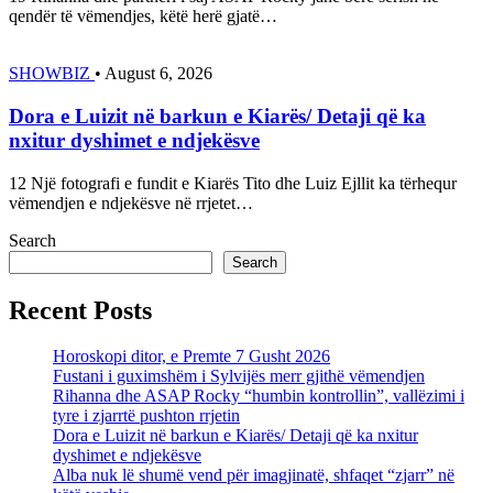
qendër të vëmendjes, këtë herë gjatë…
SHOWBIZ
•
August 6, 2026
Dora e Luizit në barkun e Kiarës/ Detaji që ka
nxitur dyshimet e ndjekësve
12 Një fotografi e fundit e Kiarës Tito dhe Luiz Ejllit ka tërhequr
vëmendjen e ndjekësve në rrjetet…
Search
Search
Recent Posts
Horoskopi ditor, e Premte 7 Gusht 2026
Fustani i guximshëm i Sylvijës merr gjithë vëmendjen
Rihanna dhe ASAP Rocky “humbin kontrollin”, vallëzimi i
tyre i zjarrtë pushton rrjetin
Dora e Luizit në barkun e Kiarës/ Detaji që ka nxitur
dyshimet e ndjekësve
Alba nuk lë shumë vend për imagjinatë, shfaqet “zjarr” në