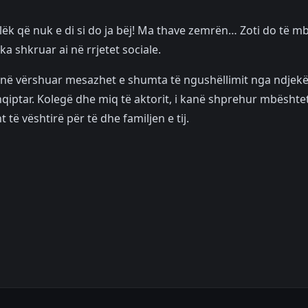
lëk që nuk e di si do ja bëj! Ma thave zemrën… Zoti do të m
a shkruar ai në rrjetet sociale.
 kanë vërshuar mesazhet e shumta të ngushëllimit nga ndjekë
hqiptar. Kolegë dhe miq të aktorit, i kanë shprehur mbështe
të vështirë për të dhe familjen e tij.