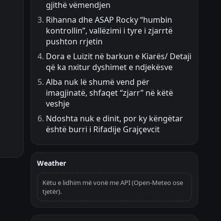
gjithë vëmendjen
Rihanna dhe ASAP Rocky “humbin
kontrollin”, vallëzimi i tyre i zjarrtë
pushton rrjetin
Dora e Luizit në barkun e Kiarës/ Detaji
që ka nxitur dyshimet e ndjekësve
Alba nuk lë shumë vend për
imagjinatë, shfaqet “zjarr” në këtë
veshje
Ndoshta nuk e dinit, por ky këngëtar
është burri i Rifadije Grajçevcit
Weather
Këtu e lidhim më vonë me API (Open-Meteo ose
tjetër).