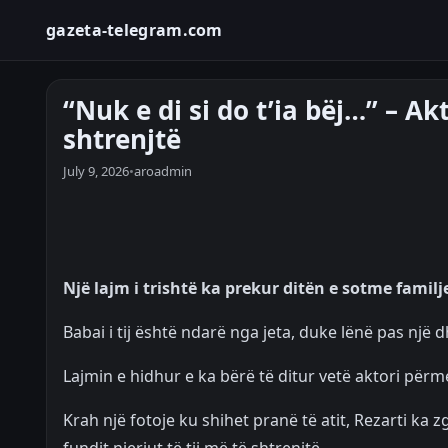
gazeta-telegram.com
“Nuk e di si do t’ia bëj…” – A
shtrenjtë
July 9, 2026
•
aroadmin
Një lajm i trishtë ka prekur ditën e sotme familj
Babai i tij është ndarë nga jeta, duke lënë pas një 
Lajmin e hidhur e ka bërë të ditur vetë aktori përmes
Krah një fotoje ku shihet pranë të atit, Rezarti ka 