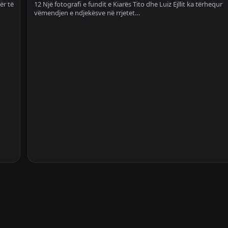
ër të
12 Një fotografi e fundit e Kiarës Tito dhe Luiz Ejllit ka tërhequr
vëmendjen e ndjekësve në rrjetet…