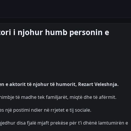
ktori i njohur humb personin e
en e aktorit të njohur të humorit, Rezart Veleshnja.
dhimbje të madhe tek familjarët, miqtë dhe të afërmit.
 një postimi ndier në rrjetet e tij sociale.
zgjedhur disa fjalë mjaft prekëse për t’i dhënë lamtumirën e