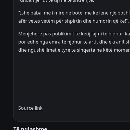
fundit njeriut të tij më të shtrenjtë.
“Ishe babai më i mirë në botë, më ke lënë një boshl
afër vetes vetëm për shpirtin dhe humorin që ke!”, k
Menjëherë pas publikimit të këtij lajmi të hidhur,
por edhe nga emra të njohur të artit dhe ekranit s
dhe ngushëllimet e tyre të sinqerta në këtë moment 
Source link
Të ngjashme