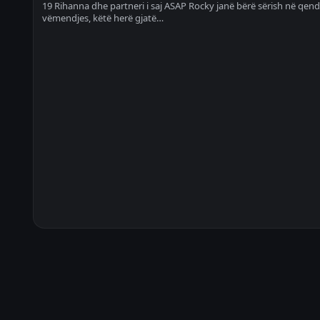
19 Rihanna dhe partneri i saj ASAP Rocky janë bërë sërish në qend
vëmendjes, këtë herë gjatë…