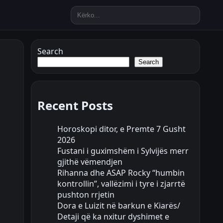
Search
Search
Recent Posts
Horoskopi ditor, e Premte 7 Gusht
2026
Fustani i guximshëm i Sylvijës merr
gjithë vëmendjen
Rihanna dhe ASAP Rocky “humbin
kontrollin”, vallëzimi i tyre i zjarrtë
pushton rrjetin
Dora e Luizit në barkun e Kiarës/
Detaji që ka nxitur dyshimet e