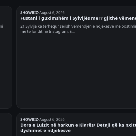
SHOWBIZ
•
August 6, 2026
Fustani i guximshëm i Sylvijës merr gjithë vëmen
ni
21 Sylvija ka tërhequr sërish vëmendjen e ndjekësve me postimin
më të fundit në Instagram. E…
SHOWBIZ
•
August 6, 2026
Dora e Luizit në barkun e Kiarës/ Detaji që ka nxit
dyshimet e ndjekësve