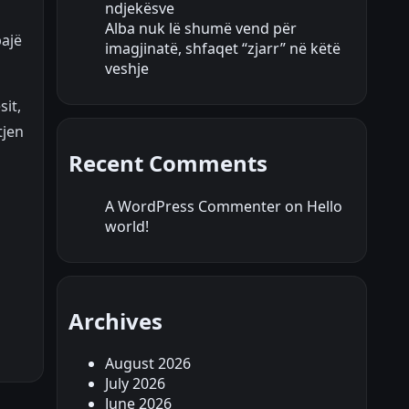
ndjekësve
Alba nuk lë shumë vend për
bajë
imagjinatë, shfaqet “zjarr” në këtë
veshje
sit,
tjen
Recent Comments
A WordPress Commenter
on
Hello
world!
Archives
August 2026
July 2026
June 2026