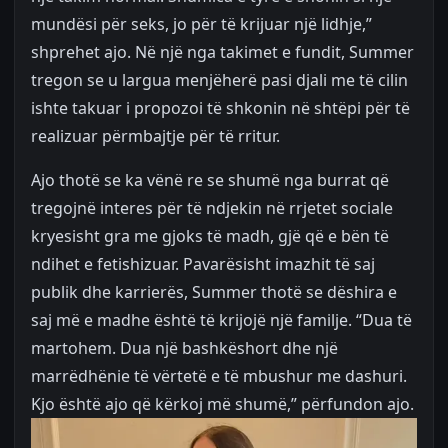
mundësi për seks, jo për të krijuar një lidhje,”
shprehet ajo. Në një nga takimet e fundit, Summer
tregon se u largua menjëherë pasi djali me të cilin
ishte takuar i propozoi të shkonin në shtëpi për të
realizuar përmbajtje për të rritur.
Ajo thotë se ka vënë re se shumë nga burrat që
tregojnë interes për të ndjekin në rrjetet sociale
kryesisht gra me gjoks të madh, gjë që e bën të
ndihet e fetishizuar. Pavarësisht imazhit të saj
publik dhe karrierës, Summer thotë se dëshira e
saj më e madhe është të krijojë një familje. “Dua të
martohem. Dua një bashkëshort dhe një
marrëdhënie të vërtetë e të mbushur me dashuri.
Kjo është ajo që kërkoj më shumë,” përfundon ajo.