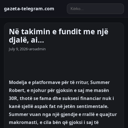
gazeta-telegram.com
Në takimin e fundit me një
djalë, ai…
July 9, 2026
•
aroadmin
Modelja e platformave për të rritur, Summer
Robert, e njohur për gjoksin e saj me masën
30R, thotë se fama dhe suksesi financiar nuk i
kanë sjellë aspak fat në jetën sentimentale.
Summer vuan nga një gjendje e rrallë e quajtur
makromasti, e cila bën që gjoksi i saj të