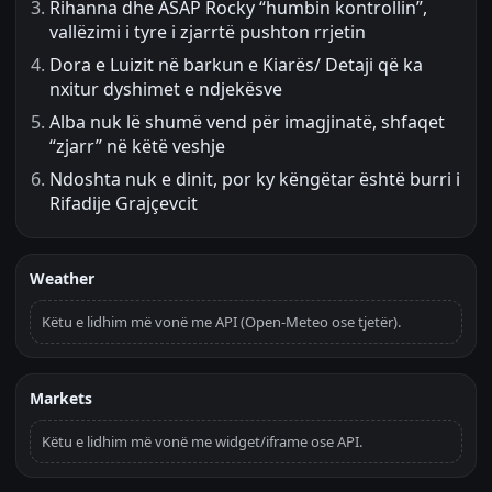
Rihanna dhe ASAP Rocky “humbin kontrollin”,
vallëzimi i tyre i zjarrtë pushton rrjetin
Dora e Luizit në barkun e Kiarës/ Detaji që ka
nxitur dyshimet e ndjekësve
Alba nuk lë shumë vend për imagjinatë, shfaqet
“zjarr” në këtë veshje
Ndoshta nuk e dinit, por ky këngëtar është burri i
Rifadije Grajçevcit
Weather
Këtu e lidhim më vonë me API (Open-Meteo ose tjetër).
Markets
Këtu e lidhim më vonë me widget/iframe ose API.