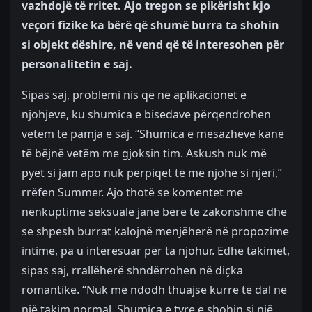
vazhdojë të rritet. Ajo tregon se pikërisht kjo
veçori fizike ka bërë që shumë burra ta shohin
si objekt dëshire, në vend që të interesohen për
personalitetin e saj.
Sipas saj, problemi nis që në aplikacionet e
njohjeve, ku shumica e bisedave përqendrohen
vetëm te pamja e saj. “Shumica e mesazheve kanë
të bëjnë vetëm me gjoksin tim. Askush nuk më
pyet si jam apo nuk përpiqet të më njohë si njeri,”
rrëfen Summer. Ajo thotë se komentet me
nënkuptime seksuale janë bërë të zakonshme dhe
se shpesh burrat kalojnë menjëherë në propozime
intime, pa u interesuar për ta njohur. Edhe takimet,
sipas saj, rrallëherë shndërrohen në diçka
romantike. “Nuk më ndodh thuajse kurrë të dal në
një takim normal. Shumica e tyre e shohin si një