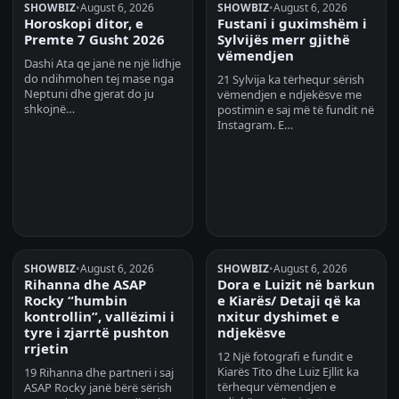
SHOWBIZ
•
August 6, 2026
SHOWBIZ
•
August 6, 2026
Horoskopi ditor, e
Fustani i guximshëm i
Premte 7 Gusht 2026
Sylvijës merr gjithë
vëmendjen
Dashi Ata qe janë ne një lidhje
do ndihmohen tej mase nga
21 Sylvija ka tërhequr sërish
Neptuni dhe gjerat do ju
vëmendjen e ndjekësve me
shkojnë…
postimin e saj më të fundit në
Instagram. E…
SHOWBIZ
•
August 6, 2026
SHOWBIZ
•
August 6, 2026
Rihanna dhe ASAP
Dora e Luizit në barkun
Rocky “humbin
e Kiarës/ Detaji që ka
kontrollin”, vallëzimi i
nxitur dyshimet e
tyre i zjarrtë pushton
ndjekësve
rrjetin
12 Një fotografi e fundit e
Kiarës Tito dhe Luiz Ejllit ka
19 Rihanna dhe partneri i saj
tërhequr vëmendjen e
ASAP Rocky janë bërë sërish