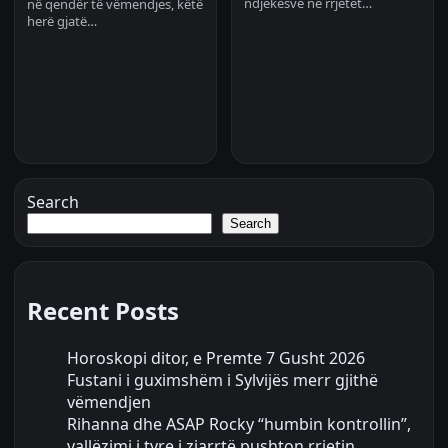
ndjekësve në rrjetet…
në qendër të vëmendjes, këtë
herë gjatë…
Search
Search
Recent Posts
Horoskopi ditor, e Premte 7 Gusht 2026
Fustani i guximshëm i Sylvijës merr gjithë
vëmendjen
Rihanna dhe ASAP Rocky “humbin kontrollin”,
vallëzimi i tyre i zjarrtë pushton rrjetin