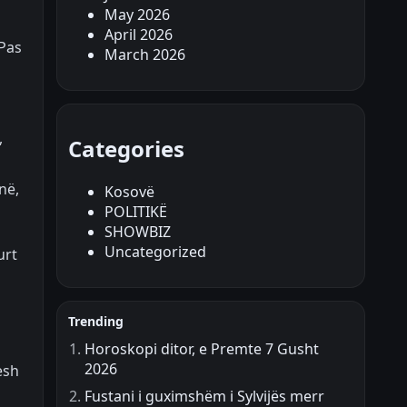
May 2026
April 2026
 Pas
March 2026
,
Categories
në,
Kosovë
POLITIKË
SHOWBIZ
Uncategorized
urt
Trending
Horoskopi ditor, e Premte 7 Gusht
2026
esh
Fustani i guximshëm i Sylvijës merr