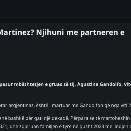
Martinez? Njihuni me partneren e
a pasur mbështetjen e gruas së tij, Agustina Gandolfo, vit
bëtar argjentinas, është i martuar me Gandolfon që nga viti 
 qenë bashkë për gati një dekadë. Përpara se të martoheshin
t 2021, dhe zgjeruan familjen e tyre në gusht 2023 me lindjen 