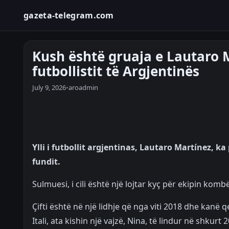
gazeta-telegram.com
Kush është gruaja e Lautaro 
futbollistit të Argjentinës
July 9, 2026
•
aroadmin
Ylli i futbollit argjentinas, Lautaro Martínez, k
fundit.
Sulmuesi, i cili është një lojtar kyç për ekipin kom
Çifti është në një lidhje që nga viti 2018 dhe kanë
Itali, ata kishin një vajzë, Nina, të lindur në shkur