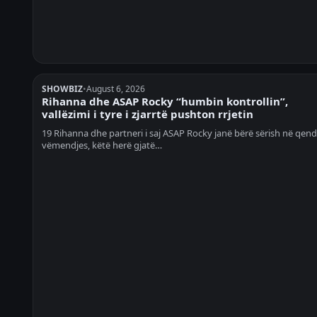
SHOWBIZ
•
August 6, 2026
Rihanna dhe ASAP Rocky “humbin kontrollin”,
vallëzimi i tyre i zjarrtë pushton rrjetin
19 Rihanna dhe partneri i saj ASAP Rocky janë bërë sërish në qend
vëmendjes, këtë herë gjatë…