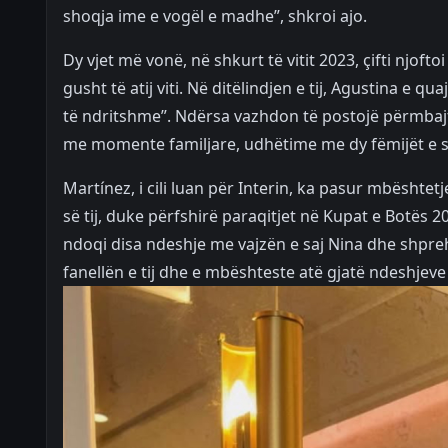
shoqja ime e vogël e madhe”, shkroi ajo.
Dy vjet më vonë, në shkurt të vitit 2023, çifti njoftoi
gusht të atij viti. Në ditëlindjen e tij, Agustina e q
të ndritshme”. Ndërsa vazhdon të postojë përmbajtje
me momente familjare, udhëtime me dy fëmijët e sa
Martínez, i cili luan për Interin, ka pasur mbështet
së tij, duke përfshirë paraqitjet në Kupat e Botës 
ndoqi disa ndeshje me vajzën e saj Nina dhe shprehu
fanellën e tij dhe e mbështeste atë gjatë ndeshjev