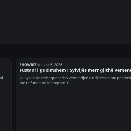
SHOWBIZ
•
August 6, 2026
Fustani i guximshëm i Sylvijës merr gjithë vëmen
ni
21 Sylvija ka tërhequr sërish vëmendjen e ndjekësve me postimin
më të fundit në Instagram. E…