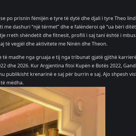
 se po prisnin fëmijën e tyre të dytë dhe djali i tyre Theo lind
uajti me dashuri “një tërmet” dhe e falënderoi që “ua bëri ditë
 rreth shëndetit dhe fitnesit, profili i saj tani është i mbu
j të vegjël dhe aktivitete me Ninën dhe Theon.
je të madhe nga gruaja e tij nga tribunat gjatë gjithë karrier
2022 dhe 2026. Kur Argjentina fitoi Kupën e Botës 2022, Gand
 publikisht krenarinë e saj për burrin e saj. Ajo shpesh vi
e të mëdha.