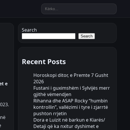
Search
Search
Recent Posts
Horoskopi ditor, e Premte 7 Gusht
2026
et e
Fustani i guximshëm i Sylvijës merr
gjithë vëmendjen
Rihanna dhe ASAP Rocky “humbin
2023.
kontrollin”, vallëzimi i tyre i zjarrtë
pushton rrjetin
 në
Dora e Luizit në barkun e Kiarës/
e
Detaji që ka nxitur dyshimet e