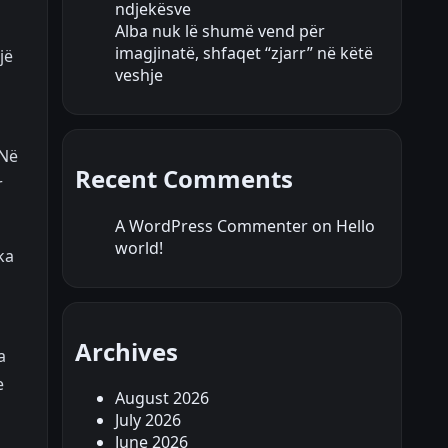
ndjekësve
Alba nuk lë shumë vend për
imagjinatë, shfaqet “zjarr” në këtë
jë
veshje
 Në
Recent Comments
r
A WordPress Commenter
on
Hello
world!
ka
Archives
a
e
August 2026
July 2026
June 2026