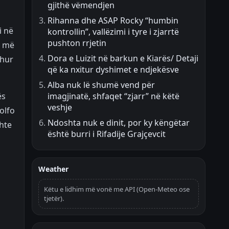
gjithë vëmendjen
Rihanna dhe ASAP Rocky “humbin
i në
kontrollin”, vallëzimi i tyre i zjarrtë
pushton rrjetin
t më
Dora e Luizit në barkun e Kiarës/ Detaji
shur
që ka nxitur dyshimet e ndjekësve
Alba nuk lë shumë vend për
ës
imagjinatë, shfaqet “zjarr” në këtë
veshje
olfo
Ndoshta nuk e dinit, por ky këngëtar
shte
është burri i Rifadije Grajçevcit
Weather
Këtu e lidhim më vonë me API (Open-Meteo ose
tjetër).