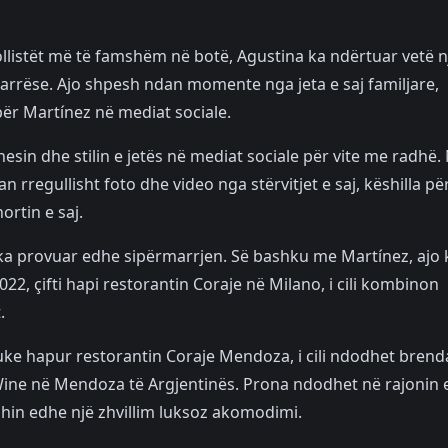
llistët më të famshëm në botë, Agustina ka ndërtuar vetë n
arrëse. Ajo shpesh ndan momente nga jeta e saj familjare,
ër Martínez në mediat sociale.
sin dhe stilin e jetës në mediat sociale për vite me radhë.
n rregullisht foto dhe video nga stërvitjet e saj, këshilla pë
rtin e saj.
 ka provuar edhe sipërmarrjen. Së bashku me Martínez, ajo 
022, çifti hapi restorantin Coraje në Milano, i cili kombinon
.
re duke hapur restorantin Coraje Mendoza, i cili ndodhet brend
Wine në Mendoza të Argjentinës. Prona ndodhet në rajonin 
hin edhe një zhvillim luksoz akomodimi.