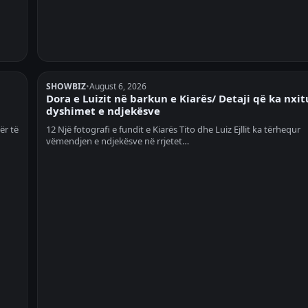
SHOWBIZ
•
August 6, 2026
Dora e Luizit në barkun e Kiarës/ Detaji që ka nxit
dyshimet e ndjekësve
ër të
12 Një fotografi e fundit e Kiarës Tito dhe Luiz Ejllit ka tërhequr
vëmendjen e ndjekësve në rrjetet…