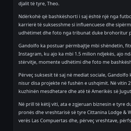
djalit të tyre, Theo.
Ndërkohë që bashkëshorti i saj është një nga futbo
karrierë të suksesshme si influencuese dhe sipërm
udhëtimet dhe foto nga tribunat duke brohoritur p
Gandolfo ka postuar përmbajtje mbi shëndetin, fitne
Instagram, ku ajo ka mbi 1.5 milion ndjekës, ajo nda
stërvitje, momente udhëtimi dhe foto me bashkësho
Përveç suksesit të saj në mediat sociale, Gandolfo
nisur disa projekte në fushën e ushqimit. Në vitin 2
kuzhinën mesdhetare dhe atë të Amerikës së Jugut
Në prill të këtij viti, ata e zgjeruan biznesin e ty
pronës dhe vreshtarisë së tyre Cittanina Lodge & 
verës Las Compuertas dhe, përveç vreshtave, përfs