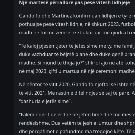
Një martesë përrallore pas pesë vitesh lidhjeje
Gandolfo dhe Martínez konfirmuan lidhjen e tyre në
pothuajse pesë vitesh lidhje, në shkurt 2023, futboll
madh në formë zemre të zbukuruar me qindra trën
“Të kaloj pjesën tjetër të jetës sime me ty, me fam
duke vazhduar të bëjmë plane dhe duke qenë pranë 
madhe. Si mund të thoja jo?” shkroi ajo në atë ko
në maj 2023, çifti u martua në një ceremoni madhësh
Në nëntor të vitit 2020, Gandolfo njoftoi se ishte në
të vitit 2021. Me rastin e ditëlindjes së saj të parë
“dashuria e jetës sime”.
“Faleminderit që erdhe në jetën time dhe më mësov
rëndësishme. Dua vetëm të jesh e lumtur dhe shpre
dhe përqafimet e pafundme ma tregojnë këtë. Të 