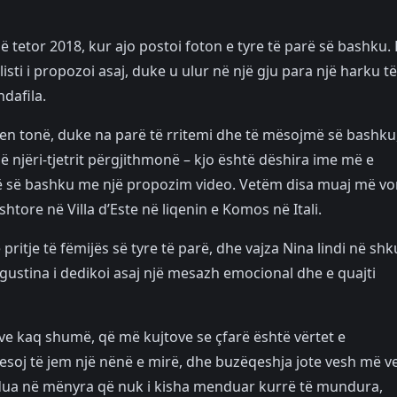
 tetor 2018, kur ajo postoi foton e tyre të parë së bashku.
isti i propozoi asaj, duke u ulur në një gju para një harku të
dafila.
iljen tonë, duke na parë të rritemi dhe të mësojmë së bashku
njëri-tjetrit përgjithmonë – kjo është dëshira ime më e
hë së bashku me një propozim video. Vetëm disa muaj më vo
tore në Villa d’Este në liqenin e Komos në Itali.
 pritje të fëmijës së tyre të parë, dhe vajza Nina lindi në shk
, Agustina i dedikoi asaj një mesazh emocional dhe e quajti
e kaq shumë, që më kujtove se çfarë është vërtet e
soj të jem një nënë e mirë, dhe buzëqeshja jote vesh më v
dua në mënyra që nuk i kisha menduar kurrë të mundura,