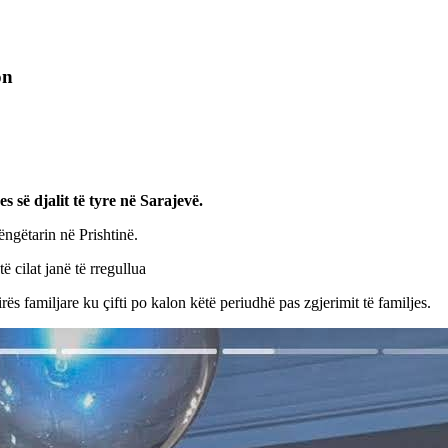
on
 së djalit të tyre në Sarajevë.
ngëtarin në Prishtinë.
 cilat janë të rregullua
rës familjare ku çifti po kalon këtë periudhë pas zgjerimit të familjes.