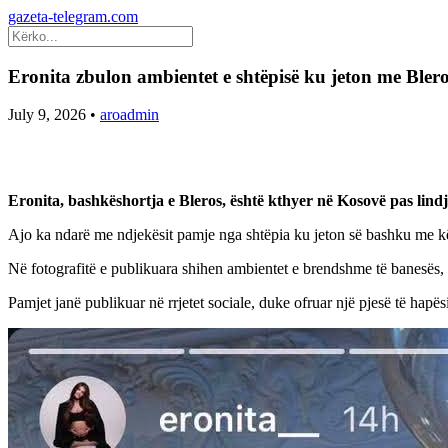
gazeta-telegram.com
Eronita zbulon ambientet e shtëpisë ku jeton me Bler
July 9, 2026
•
aroadmin
Eronita, bashkëshortja e Bleros, është kthyer në Kosovë pas lindjes
Ajo ka ndarë me ndjekësit pamje nga shtëpia ku jeton së bashku me kë
Në fotografitë e publikuara shihen ambientet e brendshme të banesës, të
Pamjet janë publikuar në rrjetet sociale, duke ofruar një pjesë të hapësi