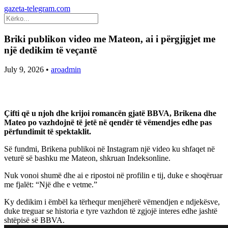
gazeta-telegram.com
Briki publikon video me Mateon, ai i përgjigjet me
një dedikim të veçantë
July 9, 2026
•
aroadmin
Çifti që u njoh dhe krijoi romancën gjatë BBVA, Brikena dhe
Mateo po vazhdojnë të jetë në qendër të vëmendjes edhe pas
përfundimit të spektaklit.
Së fundmi, Brikena publikoi në Instagram një video ku shfaqet në
veturë së bashku me Mateon, shkruan Indeksonline.
Nuk vonoi shumë dhe ai e ripostoi në profilin e tij, duke e shoqëruar
me fjalët: “Një dhe e vetme.”
Ky dedikim i ëmbël ka tërhequr menjëherë vëmendjen e ndjekësve,
duke treguar se historia e tyre vazhdon të zgjojë interes edhe jashtë
shtëpisë së BBVA.