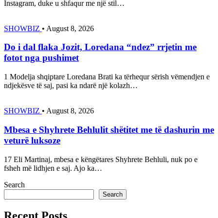
Instagram, duke u shfaqur me një stil…
SHOWBIZ
•
August 8, 2026
Do i dal flaka Jozit, Loredana “ndez” rrjetin me
fotot nga pushimet
1 Modelja shqiptare Loredana Brati ka tërhequr sërish vëmendjen e
ndjekësve të saj, pasi ka ndarë një kolazh…
SHOWBIZ
•
August 8, 2026
Mbesa e Shyhrete Behlulit shëtitet me të dashurin me
veturë luksoze
17 Eli Martinaj, mbesa e këngëtares Shyhrete Behluli, nuk po e
fsheh më lidhjen e saj. Ajo ka…
Search
Search
Recent Posts