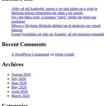
Abby në stil kaubojsh, pamja e saj nuk kalon pa u vënë re
Melinda tërheq vëmendjen me stilin e saj sportiv
Do i dal flaka Jozit, Loredana “ndez” rrjetin me fotot nga
pushimet
Mbesa e Shyhrete Behlulit shëtitet me të dashurin me veturë
luksoze
Ermal Fejzullahu në jaht me Arianën, në një moment romantik
Recent Comments
A WordPress Commenter
on
Hello world!
Archives
August 2026
July 2026
June 2026
May 2026
April 2026
March 2026
Categories