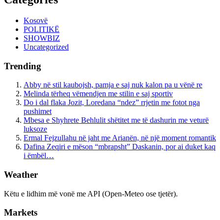
Kosovë
POLITIKË
SHOWBIZ
Uncategorized
Trending
Abby në stil kaubojsh, pamja e saj nuk kalon pa u vënë re
Melinda tërheq vëmendjen me stilin e saj sportiv
Do i dal flaka Jozit, Loredana “ndez” rrjetin me fotot nga
pushimet
Mbesa e Shyhrete Behlulit shëtitet me të dashurin me veturë
luksoze
Ermal Fejzullahu në jaht me Arianën, në një moment romantik
Dafina Zeqiri e mëson “mbrapsht” Daskanin, por ai duket kaq
i ëmbël…
Weather
Këtu e lidhim më vonë me API (Open-Meteo ose tjetër).
Markets