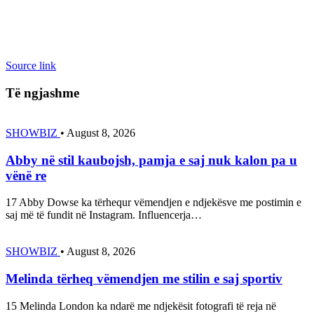
Source link
Të ngjashme
SHOWBIZ
•
August 8, 2026
Abby në stil kaubojsh, pamja e saj nuk kalon pa u
vënë re
17 Abby Dowse ka tërhequr vëmendjen e ndjekësve me postimin e
saj më të fundit në Instagram. Influencerja…
SHOWBIZ
•
August 8, 2026
Melinda tërheq vëmendjen me stilin e saj sportiv
15 Melinda London ka ndarë me ndjekësit fotografi të reja në