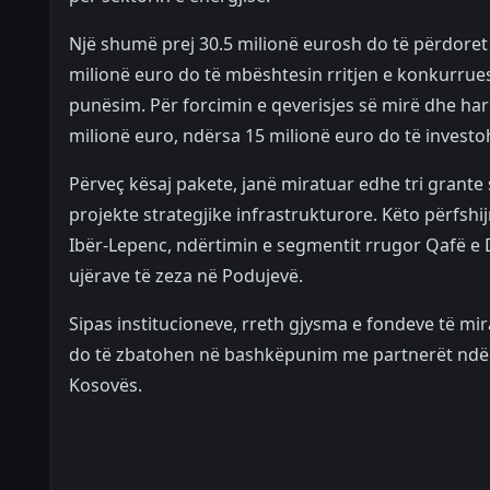
Një shumë prej 30.5 milionë eurosh do të përdoret
milionë euro do të mbështesin rritjen e konkurrues
punësim. Për forcimin e qeverisjes së mirë dhe ha
milionë euro, ndërsa 15 milionë euro do të investoh
Përveç kësaj pakete, janë miratuar edhe tri grante
projekte strategjike infrastrukturore. Këto përfsh
Ibër-Lepenc, ndërtimin e segmentit rrugor Qafë e D
ujërave të zeza në Podujevë.
Sipas institucioneve, rreth gjysma e fondeve të mir
do të zbatohen në bashkëpunim me partnerët ndë
Kosovës.