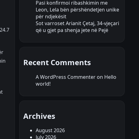
Pasi konfirmoi ribashkimin me
Leon, Lela bën përshëndetjen unike
për ndjekësit
Sot varroset Arianit Çetaj, 34-vjeçari
24.7
që u gjet pa shenja jete në Pejë
ër
Recent Comments
min
A WordPress Commenter
on
Hello
world!
at
Archives
August 2026
July 2026