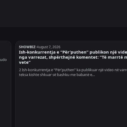
SHOWBIZ
•
August 7, 2026
Ish-konkurrentja e “Për’puthen” publikon një vid
nga varrezat, shpërthejnë komentet: “Të marrtë 
kudo
vete”
2 Ish-konkurrentja e “Për’puthen” ka publikuar një video në varr
teksa kishte shkuar së bashku me babanë e…