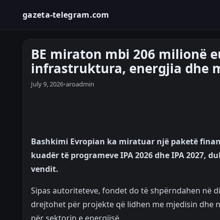
gazeta-telegram.com
BE miraton mbi 206 milionë e
infrastruktura, energjia dhe 
July 9, 2026
•
aroadmin
Bashkimi Evropian ka miratuar një paketë financ
kuadër të programeve IPA 2026 dhe IPA 2027, duk
vendit.
Sipas autoriteteve, fondet do të shpërndahen në di
drejtohet për projekte që lidhen me mjedisin dhe n
për sektorin e energjisë.