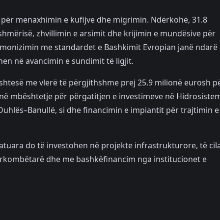
 për menaxhimin e kufijve dhe migrimin. Ndërkohë, 31.8
hmërisë, zhvillimin e arsimit dhe krijimin e mundësive për
rmonizimin me standardet e Bashkimit Evropian janë ndarë 
en në avancimin e sundimit të ligjit.
 shtesë me vlerë të përgjithshme prej 25.9 milionë eurosh p
ijnë mbështetje për përgatitjen e investimeve në Hidrosiste
uhlës–Banullë, si dhe financimin e impiantit për trajtimin e
atuara do të investohen në projekte infrastrukturore, të cil
rkombëtarë dhe me bashkëfinancim nga institucionet e