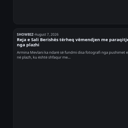
SHOWBIZ
•
August 7, 2026
Reja e Sali Berishës tërheq vëmendjen me paraqitj
nga plazhi
Armina Mevlani ka ndarë së fundmi disa fotografi nga pushimet e
në plazh, ku është shfaqur me…