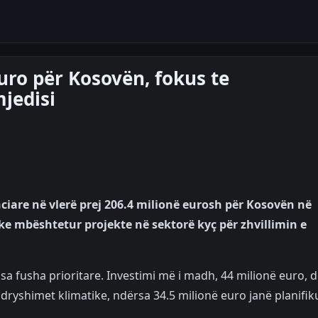
uro për Kosovën, fokus te
mjedisi
iare në vlerë prej 206.4 milionë eurosh për Kosovën në
e mbështetur projekte në sektorë kyç për zhvillimin e
sa fusha prioritare. Investimi më i madh, 44 milionë euro, d
dryshimet klimatike, ndërsa 34.5 milionë euro janë planifik