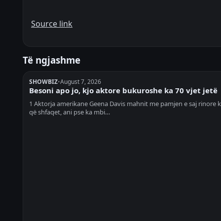
Source link
Të ngjashme
SHOWBIZ
•
August 7, 2026
Besoni apo jo, kjo aktore bukuroshe ka 70 vjet jetë
1 Aktorja amerikane Geena Davis mahnit me pamjen e saj rinore 
që shfaqet, ani pse ka mbi…