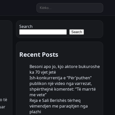
Search
Search
Recent Posts
Besoni apo jo, kjo aktore bukuroshe
ka 70 vjet jetë
Ish-konkurrentja e “Për’puthen”
publikon një video nga varrezat,
shpërthejnë komentet: “Të marrtë
me vete”
o të
Reja e Sali Berishës tërheq
vëmendjen me paraqitjen nga
uar
plazhi