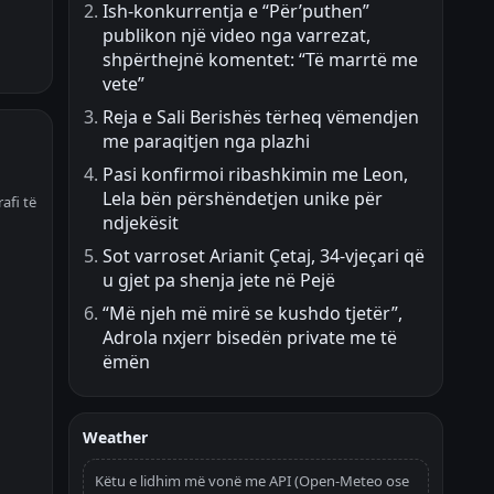
Ish-konkurrentja e “Për’puthen”
publikon një video nga varrezat,
shpërthejnë komentet: “Të marrtë me
vete”
Reja e Sali Berishës tërheq vëmendjen
me paraqitjen nga plazhi
Pasi konfirmoi ribashkimin me Leon,
Lela bën përshëndetjen unike për
afi të
ndjekësit
Sot varroset Arianit Çetaj, 34-vjeçari që
u gjet pa shenja jete në Pejë
“Më njeh më mirë se kushdo tjetër”,
Adrola nxjerr bisedën private me të
ëmën
Weather
Këtu e lidhim më vonë me API (Open-Meteo ose