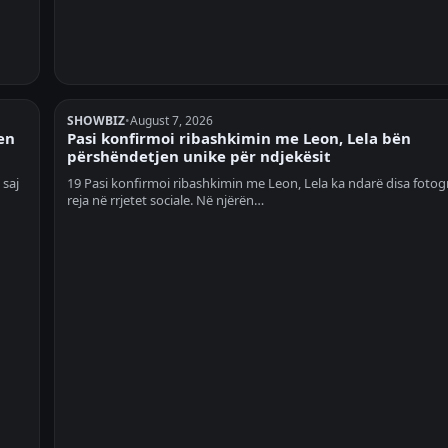
SHOWBIZ
•
August 7, 2026
en
Pasi konfirmoi ribashkimin me Leon, Lela bën
përshëndetjen unike për ndjekësit
 saj
19 Pasi konfirmoi ribashkimin me Leon, Lela ka ndarë disa fotogr
reja në rrjetet sociale. Në njërën…