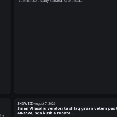
“La Bella Luz”, Naldy Saldana, ka akuzuar…
SHOWBIZ
•
August 7, 2026
Sinan Vllasaliu vendosi ta shfaq gruan vetëm pas 
40-tave, nga kush e ruante…
dhe