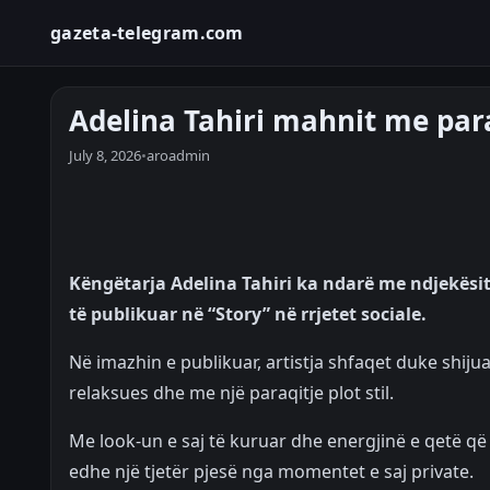
gazeta-telegram.com
Adelina Tahiri mahnit me par
July 8, 2026
•
aroadmin
Këngëtarja Adelina Tahiri ka ndarë me ndjekësit
të publikuar në “Story” në rrjetet sociale.
Në imazhin e publikuar, artistja shfaqet duke shiju
relaksues dhe me një paraqitje plot stil.
Me look-un e saj të kuruar dhe energjinë e qetë që 
edhe një tjetër pjesë nga momentet e saj private.