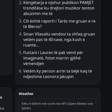
Këngëtarja e njohur publikon PAMJET
tronditëse ku drejtori muzikor tenton
abuzimin me të
Cili është raporti i Tarës me gruan e re
të Bleros?
Sinan Vllasaliu vendosi ta shfaq gruan
vetëm pas të 40-tave, nga kush e
ruante…
Fustani i Lauren lë pak vend për
imagjinatë, fotot marrin gjithë
vëmendjen
Vetëm ky person arrin ta bëjë kaq të
ndjeshme Leonora Jakupin
Weather
ku
Këtu e lidhim më vonë me API (Open-Meteo ose
tjetër).
bia