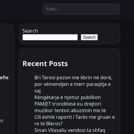
Search
Search
Recent Posts
Bri Teresi pozon me librin në dorë,
afie
por vëmendjen e merr paraqitja e
saj
Këngëtarja e njohur publikon
PAMJET tronditëse ku drejtori
muzikor tenton abuzimin me të
Cili është raporti i Tarës me gruan e
un
re të Bleros?
Sinan Vllasaliu vendosi ta shfaq