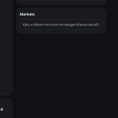
Markets
Këtu e lidhim më vonë me widget/iframe ose API.
të