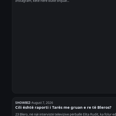
Instagram, këtë herë duke shijuar…
SHOWBIZ
•
August 7, 2026
Cili është raporti i Tarës me gruan e re të Bleros?
23 Blero, në një intervistë televizive përballë Elita Rudit, ka folur e