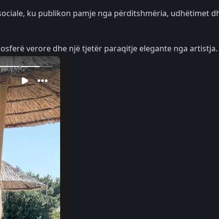
 sociale, ku publikon pamje nga përditshmëria, udhëtimet d
mosferë verore dhe një tjetër paraqitje elegante nga artistja.