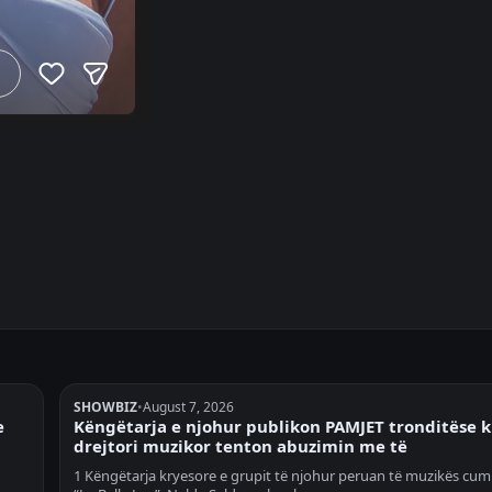
SHOWBIZ
•
August 7, 2026
e
Këngëtarja e njohur publikon PAMJET tronditëse 
drejtori muzikor tenton abuzimin me të
1 Këngëtarja kryesore e grupit të njohur peruan të muzikës cum