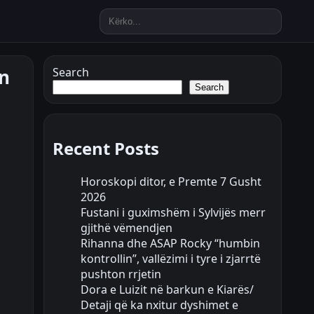
ën
Search
Search
Recent Posts
Horoskopi ditor, e Premte 7 Gusht
2026
Fustani i guximshëm i Sylvijës merr
gjithë vëmendjen
Rihanna dhe ASAP Rocky “humbin
kontrollin”, vallëzimi i tyre i zjarrtë
pushton rrjetin
Dora e Luizit në barkun e Kiarës/
Detaji që ka nxitur dyshimet e