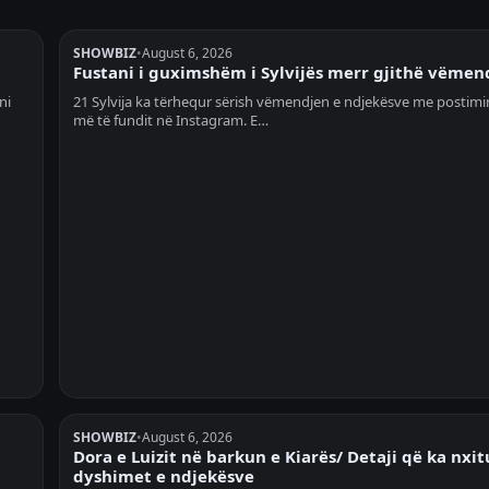
SHOWBIZ
•
August 6, 2026
Fustani i guximshëm i Sylvijës merr gjithë vëmen
ni
21 Sylvija ka tërhequr sërish vëmendjen e ndjekësve me postimin
më të fundit në Instagram. E…
SHOWBIZ
•
August 6, 2026
Dora e Luizit në barkun e Kiarës/ Detaji që ka nxit
dyshimet e ndjekësve