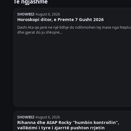
Të ngjashme
SHOWBIZ
•
August 6, 2026
Horoskopi ditor, e Premte 7 Gusht 2026
Dashi Ata qe janë ne një lidhje do ndihmohen tej mase nga Neptu
dhe gjerat do ju shkojnë…
SHOWBIZ
•
August 6, 2026
Rihanna dhe ASAP Rocky “humbin kontrollin”,
vallëzimi i tyre i zjarrtë pushton rrjetin