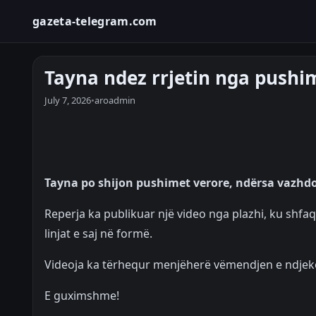
gazeta-telegram.com
Tayna ndez rrjetin nga pushi
July 7, 2026
•
aroadmin
Tayna po shijon pushimet verore, ndërsa vazhdon 
Reperja ka publikuar një video nga plazhi, ku shfaq
linjat e saj në formë.
Videoja ka tërhequr menjëherë vëmendjen e ndjek
E guximshme!