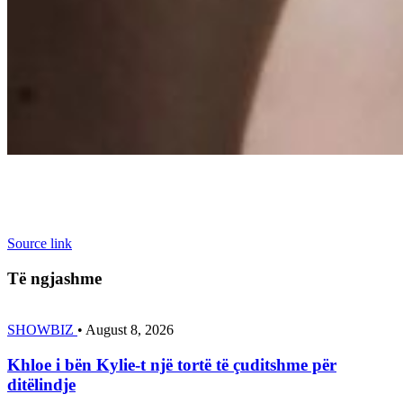
Source link
Të ngjashme
SHOWBIZ
•
August 8, 2026
Khloe i bën Kylie-t një tortë të çuditshme për
ditëlindje