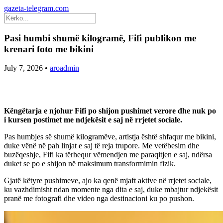
gazeta-telegram.com
Pasi humbi shumë kilogramë, Fifi publikon me
krenari foto me bikini
July 7, 2026
•
aroadmin
Këngëtarja e njohur Fifi po shijon pushimet verore dhe nuk po
i kursen postimet me ndjekësit e saj në rrjetet sociale.
Pas humbjes së shumë kilogramëve, artistja është shfaqur me bikini,
duke vënë në pah linjat e saj të reja trupore. Me vetëbesim dhe
buzëqeshje, Fifi ka tërhequr vëmendjen me paraqitjen e saj, ndërsa
duket se po e shijon në maksimum transformimin fizik.
Gjatë këtyre pushimeve, ajo ka qenë mjaft aktive në rrjetet sociale,
ku vazhdimisht ndan momente nga dita e saj, duke mbajtur ndjekësit
pranë me fotografi dhe video nga destinacioni ku po pushon.