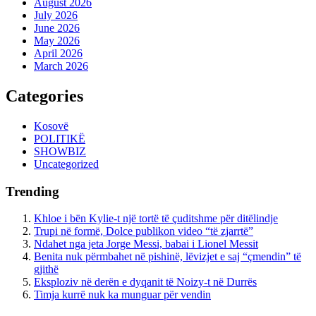
August 2026
July 2026
June 2026
May 2026
April 2026
March 2026
Categories
Kosovë
POLITIKË
SHOWBIZ
Uncategorized
Trending
Khloe i bën Kylie-t një tortë të çuditshme për ditëlindje
Trupi në formë, Dolce publikon video “të zjarrtë”
Ndahet nga jeta Jorge Messi, babai i Lionel Messit
Benita nuk përmbahet në pishinë, lëvizjet e saj “çmendin” të
gjithë
Eksploziv në derën e dyqanit të Noizy-t në Durrës
Timja kurrë nuk ka munguar për vendin