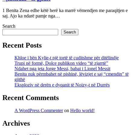
1 Benita Zena edhe këtë herë ka marrë vëmendjen me paraqitjen e
saj. Ajo ka ndarë pamje nga…
Search
Search
Recent Posts
Khloe i bën Kylie-t një tortë të çuditshme për ditëlindje
Trupi në formë, Dolce publikon video “të zjarrtë”
Ndahet nga jeta Jorge Messi, babai i Lionel Messit
Benita nuk përmbahet në pishinë, lëvizjet e saj “çmendin” të
gjithë
Eksploziv në derën e dyqanit të Noizy-t në Durrës
Recent Comments
A WordPress Commenter
on
Hello world!
Archives