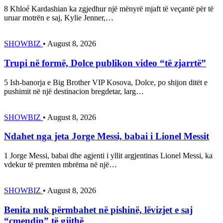
8 Khloé Kardashian ka zgjedhur një mënyrë mjaft të veçantë për të
uruar motrën e saj, Kylie Jenner,…
SHOWBIZ
•
August 8, 2026
Trupi në formë, Dolce publikon video “të zjarrtë”
5 Ish-banorja e Big Brother VIP Kosova, Dolce, po shijon ditët e
pushimit në një destinacion bregdetar, larg…
SHOWBIZ
•
August 8, 2026
Ndahet nga jeta Jorge Messi, babai i Lionel Messit
1 Jorge Messi, babai dhe agjenti i yllit argjentinas Lionel Messi, ka
vdekur të premten mbrëma në një…
SHOWBIZ
•
August 8, 2026
Benita nuk përmbahet në pishinë, lëvizjet e saj
“çmendin” të gjithë