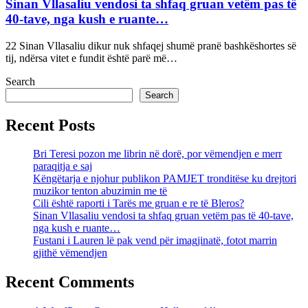
Sinan Vllasaliu vendosi ta shfaq gruan vetëm pas të
40-tave, nga kush e ruante…
22 Sinan Vllasaliu dikur nuk shfaqej shumë pranë bashkëshortes së
tij, ndërsa vitet e fundit është parë më…
Search
Search
Recent Posts
Bri Teresi pozon me librin në dorë, por vëmendjen e merr
paraqitja e saj
Këngëtarja e njohur publikon PAMJET tronditëse ku drejtori
muzikor tenton abuzimin me të
Cili është raporti i Tarës me gruan e re të Bleros?
Sinan Vllasaliu vendosi ta shfaq gruan vetëm pas të 40-tave,
nga kush e ruante…
Fustani i Lauren lë pak vend për imagjinatë, fotot marrin
gjithë vëmendjen
Recent Comments