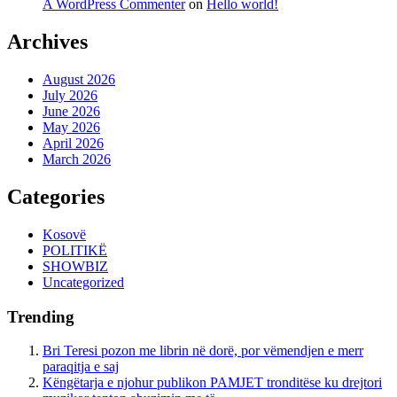
A WordPress Commenter
on
Hello world!
Archives
August 2026
July 2026
June 2026
May 2026
April 2026
March 2026
Categories
Kosovë
POLITIKË
SHOWBIZ
Uncategorized
Trending
Bri Teresi pozon me librin në dorë, por vëmendjen e merr
paraqitja e saj
Këngëtarja e njohur publikon PAMJET tronditëse ku drejtori