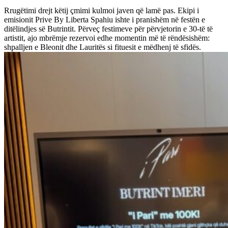
Rrugëtimi drejt këtij çmimi kulmoi javen që lamë pas. Ekipi i
emisionit Prive By Liberta Spahiu ishte i pranishëm në festën e
ditëlindjes së Butrintit. Përveç festimeve për përvjetorin e 30-të të
artistit, ajo mbrëmje rezervoi edhe momentin më të rëndësishëm:
shpalljen e Bleonit dhe Lauritës si fituesit e mëdhenj të sfidës.