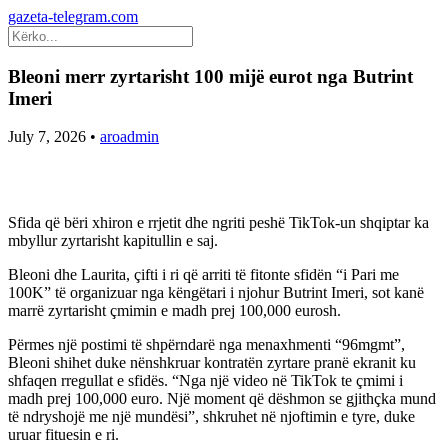
gazeta-telegram.com
Bleoni merr zyrtarisht 100 mijë eurot nga Butrint
Imeri
July 7, 2026
•
aroadmin
Sfida që bëri xhiron e rrjetit dhe ngriti peshë TikTok-un shqiptar ka
mbyllur zyrtarisht kapitullin e saj.
Bleoni dhe Laurita, çifti i ri që arriti të fitonte sfidën “i Pari me
100K” të organizuar nga këngëtari i njohur Butrint Imeri, sot kanë
marrë zyrtarisht çmimin e madh prej 100,000 eurosh.
Përmes një postimi të shpërndarë nga menaxhmenti “96mgmt”,
Bleoni shihet duke nënshkruar kontratën zyrtare pranë ekranit ku
shfaqen rregullat e sfidës. “Nga një video në TikTok te çmimi i
madh prej 100,000 euro. Një moment që dëshmon se gjithçka mund
të ndryshojë me një mundësi”, shkruhet në njoftimin e tyre, duke
uruar fituesin e ri.