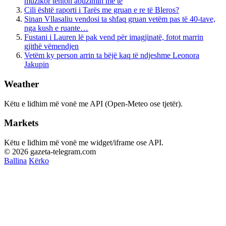
muzikor tenton abuzimin me të
Cili është raporti i Tarës me gruan e re të Bleros?
Sinan Vllasaliu vendosi ta shfaq gruan vetëm pas të 40-tave,
nga kush e ruante…
Fustani i Lauren lë pak vend për imagjinatë, fotot marrin
gjithë vëmendjen
Vetëm ky person arrin ta bëjë kaq të ndjeshme Leonora
Jakupin
Weather
Këtu e lidhim më vonë me API (Open-Meteo ose tjetër).
Markets
Këtu e lidhim më vonë me widget/iframe ose API.
© 2026 gazeta-telegram.com
Ballina
Kërko