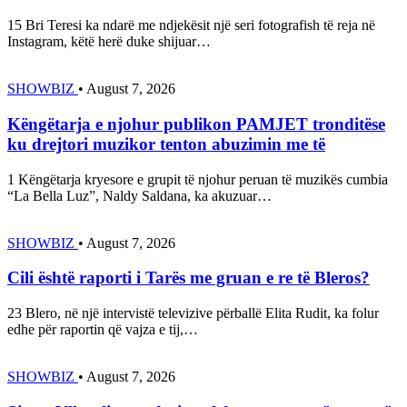
15 Bri Teresi ka ndarë me ndjekësit një seri fotografish të reja në
Instagram, këtë herë duke shijuar…
SHOWBIZ
•
August 7, 2026
Këngëtarja e njohur publikon PAMJET tronditëse
ku drejtori muzikor tenton abuzimin me të
1 Këngëtarja kryesore e grupit të njohur peruan të muzikës cumbia
“La Bella Luz”, Naldy Saldana, ka akuzuar…
SHOWBIZ
•
August 7, 2026
Cili është raporti i Tarës me gruan e re të Bleros?
23 Blero, në një intervistë televizive përballë Elita Rudit, ka folur
edhe për raportin që vajza e tij,…
SHOWBIZ
•
August 7, 2026