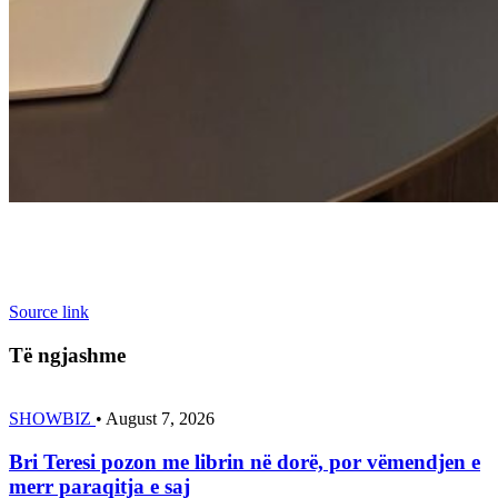
Source link
Të ngjashme
SHOWBIZ
•
August 7, 2026
Bri Teresi pozon me librin në dorë, por vëmendjen e
merr paraqitja e saj