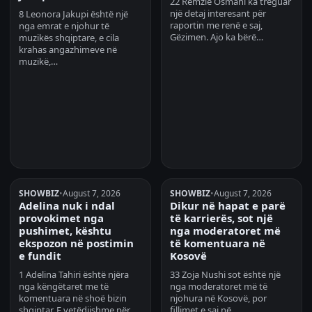
22 Remzie Osmani ka treguar
një detaj interesant për
8 Leonora Jakupi është një
raportin me renë e saj,
nga emrat e njohur të
Gëzimen. Ajo ka bërë…
muzikës shqiptare, e cila
krahas angazhimeve në
muzikë,…
SHOWBIZ
•
August 7, 2026
SHOWBIZ
•
August 7, 2026
Adelina nuk i ndal
Dikur në hapat e parë
provokimet nga
të karrierës, sot një
pushimet, kështu
nga moderatoret më
ekspozon në postimin
të komentuara në
e fundit
Kosovë
1 Adelina Tahiri është njëra
33 Zoja Nushi sot është një
nga këngëtaret me të
nga moderatoret më të
komentuara në shoë bizin
njohura në Kosovë, por
shqiptar. E vetëdijshme për
fillimet e saj në…