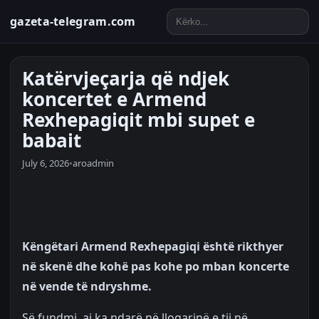
gazeta-telegram.com
Katërvjeçarja që ndjek
koncertet e Armend
Rexhepagiqit mbi supet e
babait
July 6, 2026
•
aroadmin
Këngëtari Armend Rexhepagiqi është rikthyer
në skenë dhe kohë pas kohe po mban koncerte
në vende të ndryshme.
Së fundmi, ai ka ndarë në llogarinë e tij në