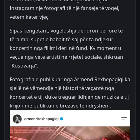
Instagram një fotografi të një fanseje të vogël,
vetëm katër vjeç.
Sipas këngëtarit, vogëlushja qëndron për orë të
tëra mbi supet e babait të saj për ta ndjekur
koncertin nga fillimi deri në fund. Ky moment u
veçua nga vetë artisti në rrjetet sociale, shkruan
“Kosovarja”.
Fotografia e publikuar nga Armend Rexhepagiqi ka
sjellë në vëmendje një histori të veçantë nga
koncertet e tij, duke treguar lidhjen që muzika e tij
krijon me publikun e brezave të ndryshëm.