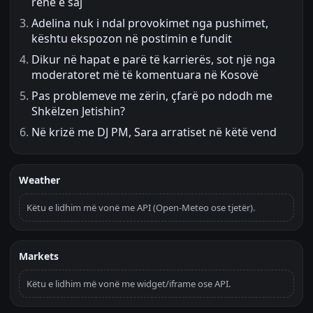
renë e saj
Adelina nuk i ndal provokimet nga pushimet,
kështu ekspozon në postimin e fundit
Dikur në hapat e parë të karrierës, sot një nga
moderatoret më të komentuara në Kosovë
Pas problemeve me zërin, çfarë po ndodh me
Shkëlzen Jetishin?
Në krizë me DJ PM, Sara arratiset në këtë vend
Weather
Këtu e lidhim më vonë me API (Open-Meteo ose tjetër).
Markets
Këtu e lidhim më vonë me widget/iframe ose API.