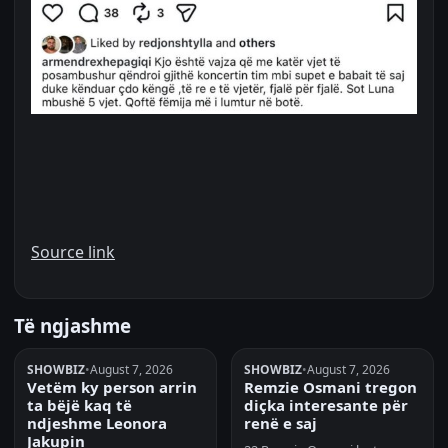
Source link
Të ngjashme
SHOWBIZ
•
August 7, 2026
SHOWBIZ
•
August 7, 2026
Vetëm ky person arrin
Remzie Osmani tregon
ta bëjë kaq të
diçka interesante për
ndjeshme Leonora
renë e saj
Jakupin